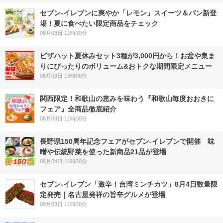
セブン‐イレブンに爽やか「レモン」スイーツ＆パン新登
場！夏に食べたい限定商品をチェック
08月03日 11時30分
ピザハット夏休みセット3種が3,000円から！お盆や集ま
りにぴったりのボリューム&おトクな期間限定メニュー
08月03日 13時00分
関西限定！和歌山の恵みを味わう『和歌山毎度おおきに
フェア』全商品徹底紹介
08月03日 11時30分
長野県150周年記念フェアがセブン-イレブンで開催 味
噌や伝統野菜を使った新商品21品が登場
08月04日 11時30分
セブン-イレブン「激辛！台湾ミンチカツ」8月4日数量限
定発売｜名古屋発祥の旨辛グルメが登場
08月03日 11時30分