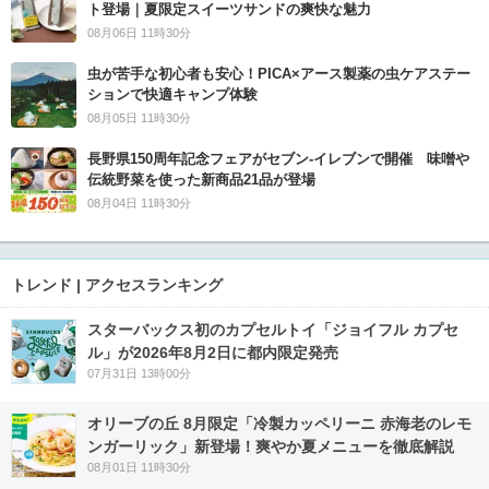
ト登場｜夏限定スイーツサンドの爽快な魅力
08月06日 11時30分
虫が苦手な初心者も安心！PICA×アース製薬の虫ケアステー
ションで快適キャンプ体験
08月05日 11時30分
長野県150周年記念フェアがセブン-イレブンで開催 味噌や
伝統野菜を使った新商品21品が登場
08月04日 11時30分
トレンド | アクセスランキング
スターバックス初のカプセルトイ「ジョイフル カプセ
ル」が2026年8月2日に都内限定発売
07月31日 13時00分
オリーブの丘 8月限定「冷製カッペリーニ 赤海老のレモ
ンガーリック」新登場！爽やか夏メニューを徹底解説
08月01日 11時30分