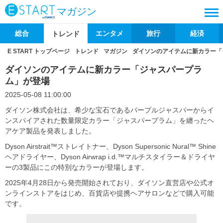
マガジン
総合
エンタメ
旅行
経済
トレンド
E START トップページ
トレンド
マガジン
ダイソンのアイテムに新カラー「
ダイソンのアイテムに新カラー「ジャスパープラ
ム」が登場
2025-05-08 11:00:00
ダイソン株式会社は、希少な宝石であるパープルジャスパーからイ
ンスパイアされた数量限定カラー「ジャスパープラム」を纏ったヘ
アケア製品を発表しました。
Dyson Airstrait™ストレイトナー、Dyson Supersonic Nural™ Shine
ヘアドライヤー、Dyson Airwrap i.d.™マルチスタイラー＆ドライヤ
ーの3製品にこの特別なカラーが登場します。
2025年4月28日から発売開始されており、ダイソン直営店や公式オ
ンラインストアをはじめ、百貨店や提携ヘアサロンなどで購入可能
です。