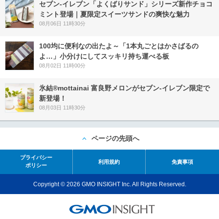
セブン‐イレブン「よくばりサンド」シリーズ新作チョコ
ミント登場｜夏限定スイーツサンドの爽快な魅力
08月06日 11時30分
100均に便利なの出たよ～「1本丸ごとはかさばるの
よ…」小分けにしてスッキリ持ち運べる板
08月02日 11時00分
氷結®mottainai 富良野メロンがセブン‐イレブン限定で
新登場！
08月03日 11時30分
ページの先頭へ
プライバシー
利用規約
免責事項
ポリシー
Copyright © 2026 GMO INSIGHT Inc. All Rights Reserved.