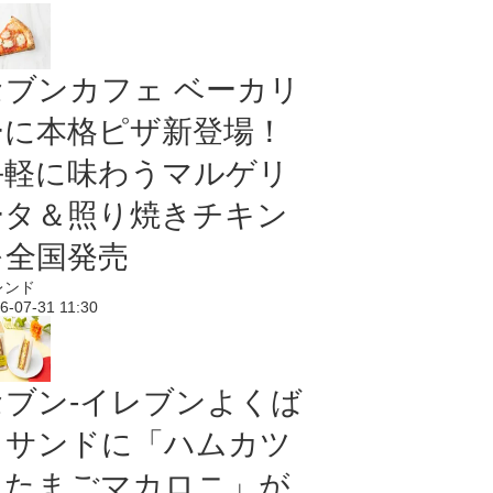
セブンカフェ ベーカリ
ーに本格ピザ新登場！
手軽に味わうマルゲリ
ータ＆照り焼きチキン
を全国発売
レンド
6-07-31 11:30
セブン‐イレブンよくば
りサンドに「ハムカツ
＆たまごマカロニ」が