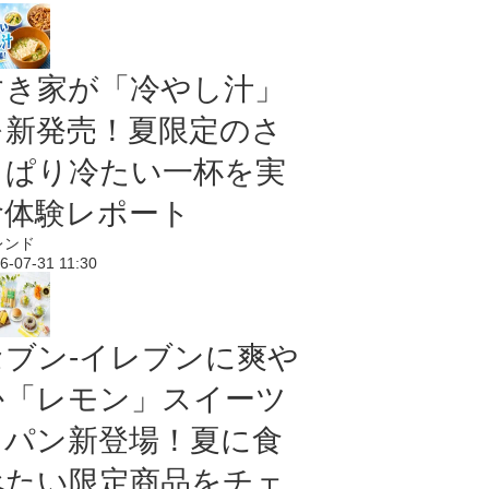
すき家が「冷やし汁」
を新発売！夏限定のさ
っぱり冷たい一杯を実
食体験レポート
レンド
6-07-31 11:30
セブン‐イレブンに爽や
か「レモン」スイーツ
＆パン新登場！夏に食
べたい限定商品をチェ