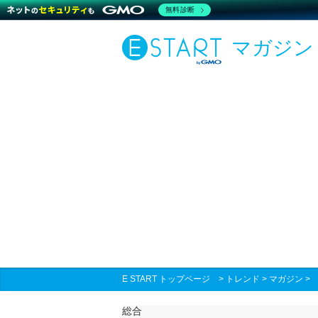
無料診断
マガジン
E START トップページ
>
トレンド
>
マガジン
総合