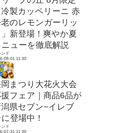
「冷製カッペリーニ 赤
海老のレモンガーリッ
ク」新登場！爽やか夏
メニューを徹底解説
レンド
6-08-01 11:30
長岡まつり大花火大会
応援フェア｜商品6品が
新潟県セブン−イレブ
ンに登場中！
レンド
6-07-31 11:30