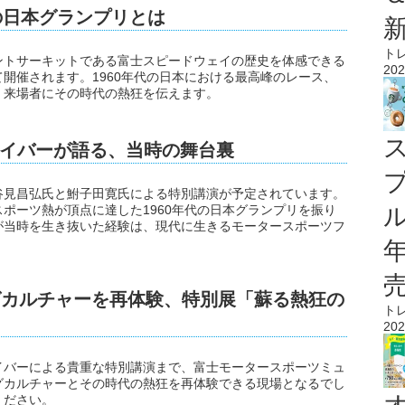
の日本グランプリとは
ト
ントサーキットである富士スピードウェイの歴史を体感できる
202
開催されます。1960年代の日本における最高峰のレース、
、来場者にその時代の熱狂を伝えます。
イバーが語る、当時の舞台裏
谷見昌弘氏と鮒子田寛氏による特別講演が予定されています。
ポーツ熱が頂点に達した1960年代の日本グランプリを振り
ル
が当時を生き抜いた経験は、現代に生きるモータースポーツフ
。
グカルチャーを再体験、特別展「蘇る熱狂の
ト
202
イバーによる貴重な特別講演まで、富士モータースポーツミュ
グカルチャーとその時代の熱狂を再体験できる現場となるでし
ください。