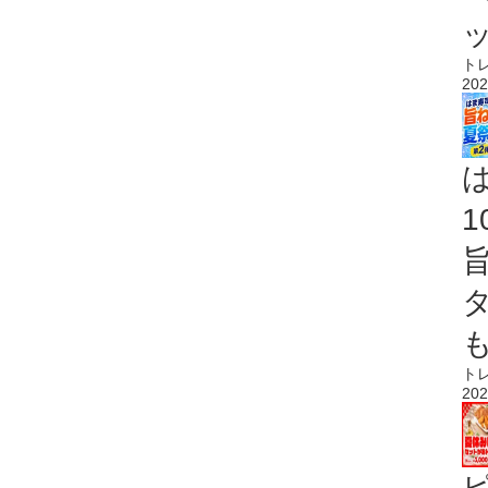
ト
202
ト
202