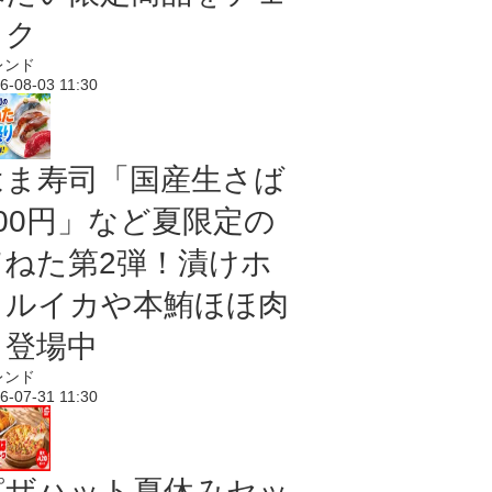
ック
レンド
6-08-03 11:30
はま寿司「国産生さば
100円」など夏限定の
旨ねた第2弾！漬けホ
タルイカや本鮪ほほ肉
も登場中
レンド
6-07-31 11:30
ピザハット夏休みセッ