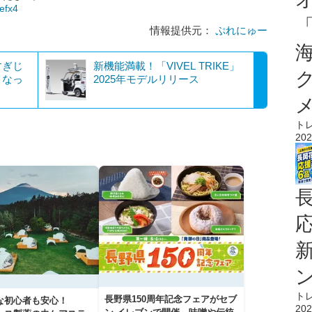
9efx4
情報提供元：
ぷれにゅー
すぎじ
新機能満載！「VIVEL TRIKE」
くなっ
2025年モデルリリース
ト
202
ト
長野県150周年記念フェアがセブ
な初心者も安心！
202