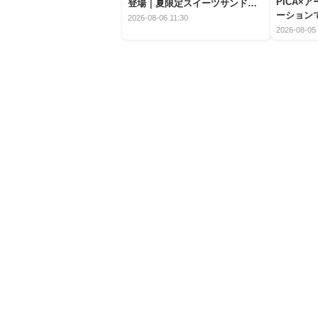
PICA×
登場｜夏限定スイーツサンドの
ーション
爽快な魅力
2026-08-06 11:30
2026-08-05 