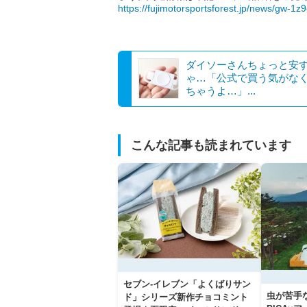
https://fujimotorsportsforest.jp/news/gw-1z
ダイソーさんちょっと安
ゃ…「公式で買う気がな
ちゃうよ…」...
こんな記事も読まれています
セブン‐イレブン「よくばりサン
虫が苦手
ド」シリーズ新作チョコミント