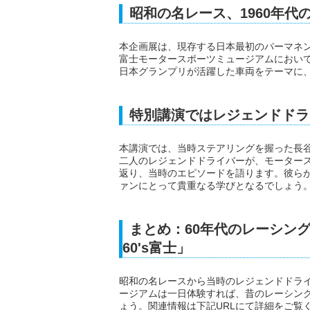
昭和の名レース、1960年代
本企画展は、現存する日本最初のパーマネ
富士モータースポーツミュージアムにおいて
日本グランプリが活躍した車両をテーマに
特別講演ではレジェンドドラ
本講演では、当時ステアリングを握った長
二人のレジェンドドライバーが、モータース
返り、当時のエピソードを語ります。彼ら
ァンにとって貴重なる学びとなるでしょう
まとめ：60年代のレーシン
60's富士」
昭和の名レースから当時のレジェンドドラ
ージアムは一日体験すれば、昔のレーシン
ょう。関連情報は下記URLにて詳細をご覧