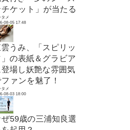
ンチケット」が当たる
ンタメ
6-08-05 17:48
東雲うみ、「スピリッ
ツ」の表紙＆グラビア
に登場し妖艶な雰囲気
でファンを魅了！
ンタメ
6-08-03 18:00
なぜ59歳の三浦知良選
手を起用？