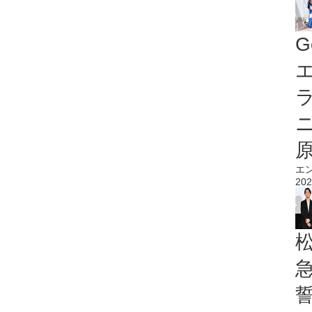
G
エ
エ
202