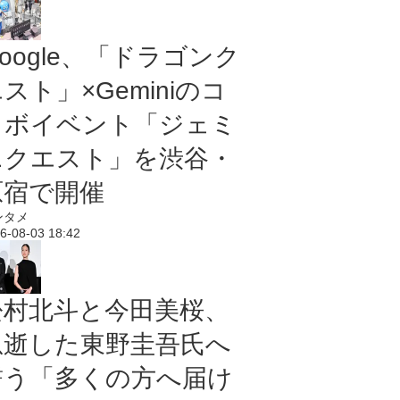
oogle、「ドラゴンク
スト」×Geminiのコ
ラボイベント「ジェミ
ニクエスト」を渋谷・
原宿で開催
ンタメ
6-08-03 18:42
松村北斗と今田美桜、
急逝した東野圭吾氏へ
誓う「多くの方へ届け