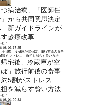
うつ病治療、「医師任
せ」から共同意思決定
へ 新ガイドラインが
示す診療改革
ンタメ
6-08-03 17:25
「帰宅後、冷蔵庫が空
っぽ」旅行前後の食事
に約5割がストレス
負担を減らす賢い方法
ンタメ
6-08-01 20:33