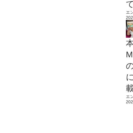
エ
202
M
エ
202