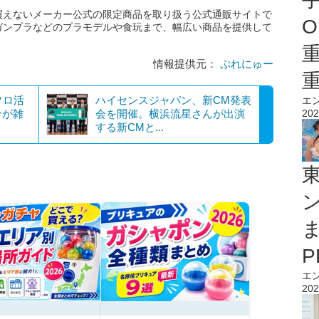
買えないメーカー公式の限定商品を取り扱う公式通販サイトで
O
ガンプラなどのプラモデルや食玩まで、幅広い商品を提供して
情報提供元：
ぷれにゅー
ソロ活
ハイセンスジャパン、新CM発表
エ
介が雑
会を開催。横浜流星さんが出演
202
する新CMと...
エ
202