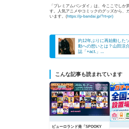
「プレミアムバンダイ」は、今ここでしか
す。人気アニメやコミックのグッズから、
います。(
https://p-bandai.jp/?rt=pr)
約12年ぶりに再始動した
動への想いとは？山田涼
誌「+act.」...
こんな記事も読まれています
ピューロランド発「SPOOKY