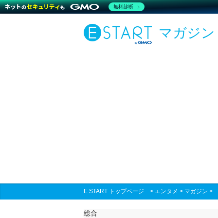
無料診断
マガジン
E START トップページ
>
エンタメ
>
マガジン
総合