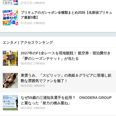
07月17日 13時00分
プリキュアのガシャポン全種類まとめ2026【名探偵プリキュ
ア最新9選】
07月16日 13時00分
エンタメ | アクセスランキング
2027年のF1全レースを現地観戦！ 航空券・宿泊費付き
「夢のシーズンチケット」が当たる
08月05日 17時48分
東雲うみ、「スピリッツ」の表紙＆グラビアに登場し妖
艶な雰囲気でファンを魅了！
08月03日 18時00分
なぜ59歳の三浦知良選手を起用？ ONODERA GROUP
と重なった「努力の積み重ね」
08月05日 16時00分