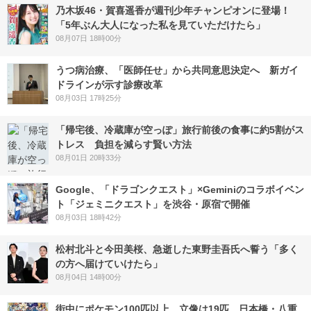
乃木坂46・賀喜遥香が週刊少年チャンピオンに登場！
「5年ぶん大人になった私を見ていただけたら」
08月07日 18時00分
うつ病治療、「医師任せ」から共同意思決定へ 新ガイ
ドラインが示す診療改革
08月03日 17時25分
「帰宅後、冷蔵庫が空っぽ」旅行前後の食事に約5割がス
トレス 負担を減らす賢い方法
08月01日 20時33分
Google、「ドラゴンクエスト」×Geminiのコラボイベン
ト「ジェミニクエスト」を渋谷・原宿で開催
08月03日 18時42分
松村北斗と今田美桜、急逝した東野圭吾氏へ誓う「多く
の方へ届けていけたら」
08月04日 14時00分
街中にポケモン100匹以上、立像は19匹 日本橋・八重