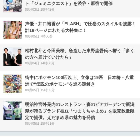
ト「ジェミニクエスト」を渋谷・原宿で開催
08月03日 18時42分
声優・井口裕香が「FLASH」で圧巻のスタイルを披露！
計18ページにわたる大特集に！
08月05日 7時00分
松村北斗と今田美桜、急逝した東野圭吾氏へ誓う「多く
の方へ届けていけたら」
08月04日 14時00分
街中にポケモン100匹以上、立像は19匹 日本橋・八重
洲で“伝説のポケモン”を巡る謎解き
08月05日 15時55分
明治神宮外苑内のレストラン・森のビアガーデンで新潟
県が誇るブランド枝豆「つまりちゃまめ」を販売数量限
定で提供。えだまめ県の魅力を発信
08月05日 15時51分