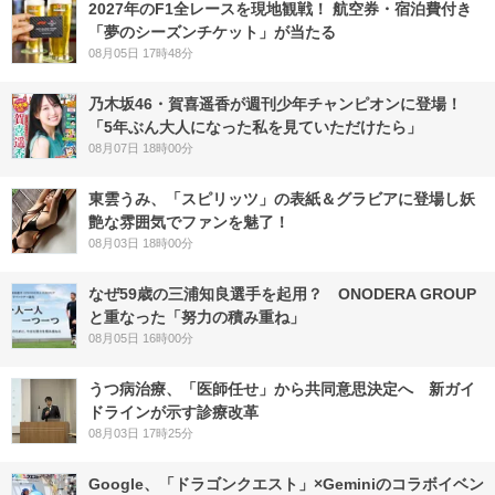
2027年のF1全レースを現地観戦！ 航空券・宿泊費付き
「夢のシーズンチケット」が当たる
08月05日 17時48分
乃木坂46・賀喜遥香が週刊少年チャンピオンに登場！
「5年ぶん大人になった私を見ていただけたら」
08月07日 18時00分
東雲うみ、「スピリッツ」の表紙＆グラビアに登場し妖
艶な雰囲気でファンを魅了！
08月03日 18時00分
なぜ59歳の三浦知良選手を起用？ ONODERA GROUP
と重なった「努力の積み重ね」
08月05日 16時00分
うつ病治療、「医師任せ」から共同意思決定へ 新ガイ
ドラインが示す診療改革
08月03日 17時25分
Google、「ドラゴンクエスト」×Geminiのコラボイベン