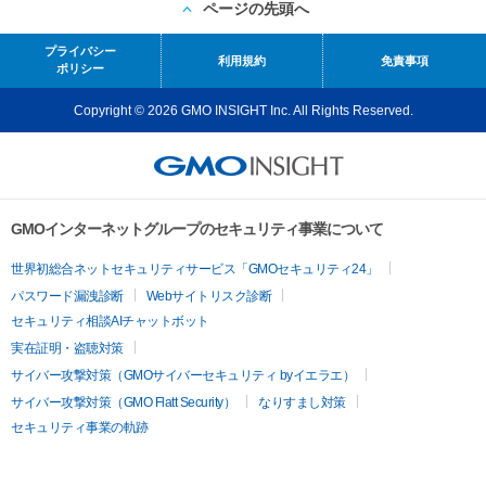
ページの先頭へ
プライバシー
利用規約
免責事項
ポリシー
Copyright © 2026 GMO INSIGHT Inc. All Rights Reserved.
GMOインターネットグループのセキュリティ事業について
世界初総合ネットセキュリティサービス「GMOセキュリティ24」
パスワード漏洩診断
Webサイトリスク診断
セキュリティ相談AIチャットボット
実在証明・盗聴対策
サイバー攻撃対策（GMOサイバーセキュリティ byイエラエ）
サイバー攻撃対策（GMO Flatt Security）
なりすまし対策
セキュリティ事業の軌跡