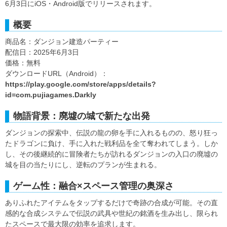
6月3日にiOS・Android版でリリースされます。
概要
商品名：ダンジョン建造パーティー
配信日：2025年6月3日
価格：無料
ダウンロードURL（Android）：
https://play.google.com/store/apps/details?
id=com.pujiagames.Darkly
物語背景：廃墟の城で新たな出発
ダンジョンの探索中、伝説の龍の卵を手に入れるものの、怒り狂っ
たドラゴンに負け、手に入れた戦利品を全て奪われてしまう。しか
し、その後継続的に冒険者たちが訪れるダンジョンの入口の廃墟の
城を目の当たりにし、逆転のプランが生まれる。
ゲーム性：融合×スペース管理の奥深さ
ありふれたアイテムをタップするだけで奇跡の合成が可能。その直
感的な合成システムで伝説の武具や世紀の銘酒を生み出し、限られ
たスペースで最大限の効率を追求します。