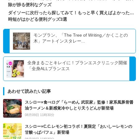
除が捗る便利なグッズ
ダイソーに次行ったら探してみて！もっと早く買えばよかった…
時短がはかどる便利グッズ3選
モンブラン、「The Tree of Writing／かくことの
木」アートインスタレー...
全身まるごとキレイに！プランエスクリニック開催
「全身ALLプランエス
あわせて読みたい記事
スシロー×食べログ「らーめん 武双家」監修！家系風豚骨醤
油ラーメン＆新感覚冷やしとり天うどんが新登場
08月09日 11時30分
スシロー×C.C.レモン初コラボ！夏限定「おいしーレモンの
甘酸っぱパフェ」新登場