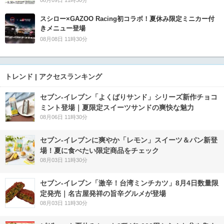
08月09日 11時30分
スシロー×GAZOO Racing初コラボ！夏休み限定ミニカー付
きメニュー登場
08月08日 11時30分
トレンド | アクセスランキング
セブン‐イレブン「よくばりサンド」シリーズ新作チョコ
ミント登場｜夏限定スイーツサンドの爽快な魅力
08月06日 11時30分
セブン‐イレブンに爽やか「レモン」スイーツ＆パン新登
場！夏に食べたい限定商品をチェック
08月03日 11時30分
セブン-イレブン「激辛！台湾ミンチカツ」8月4日数量限
定発売｜名古屋発祥の旨辛グルメが登場
08月03日 11時30分