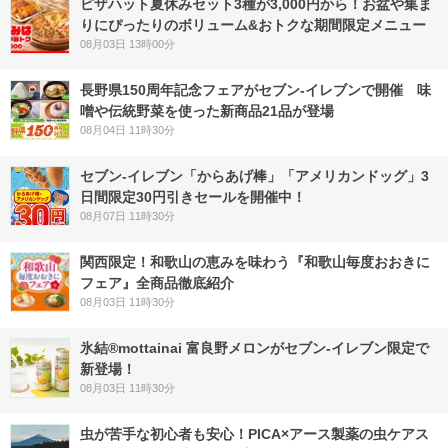
ピザハット夏休みセット3種が3,000円から！お盆や集ま
りにぴったりのボリューム&おトクな期間限定メニュー
08月03日 13時00分
長野県150周年記念フェアがセブン-イレブンで開催 味
噌や伝統野菜を使った新商品21品が登場
08月04日 11時30分
セブン‐イレブン「からあげ棒」「アメリカンドッグ」3
日間限定30円引きセールを開催中！
08月07日 11時30分
関西限定！和歌山の恵みを味わう『和歌山毎度おおきに
フェア』全商品徹底紹介
08月03日 11時30分
氷結®mottainai 富良野メロンがセブン‐イレブン限定で
新登場！
08月03日 11時30分
虫が苦手な初心者も安心！PICA×アース製薬の虫ケアス