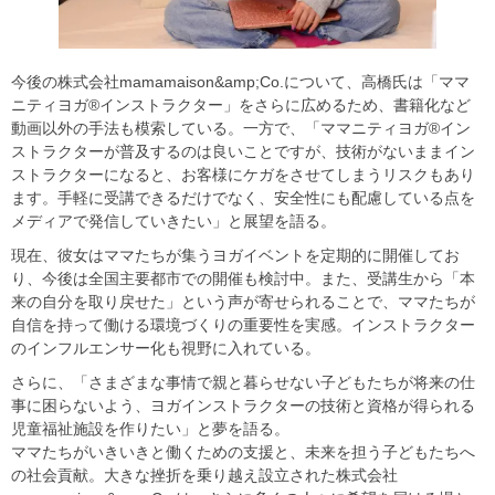
今後の株式会社mamamaison&amp;Co.について、高橋氏は「ママ
ニティヨガ®インストラクター」をさらに広めるため、書籍化など
動画以外の手法も模索している。一方で、「ママニティヨガ®イン
ストラクターが普及するのは良いことですが、技術がないままイン
ストラクターになると、お客様にケガをさせてしまうリスクもあり
ます。手軽に受講できるだけでなく、安全性にも配慮している点を
メディアで発信していきたい」と展望を語る。
現在、彼女はママたちが集うヨガイベントを定期的に開催してお
り、今後は全国主要都市での開催も検討中。また、受講生から「本
来の自分を取り戻せた」という声が寄せられることで、ママたちが
自信を持って働ける環境づくりの重要性を実感。インストラクター
のインフルエンサー化も視野に入れている。
さらに、「さまざまな事情で親と暮らせない子どもたちが将来の仕
事に困らないよう、ヨガインストラクターの技術と資格が得られる
児童福祉施設を作りたい」と夢を語る。
ママたちがいきいきと働くための支援と、未来を担う子どもたちへ
の社会貢献。大きな挫折を乗り越え設立された株式会社