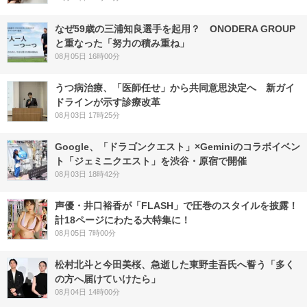
なぜ59歳の三浦知良選手を起用？ ONODERA GROUP
と重なった「努力の積み重ね」
08月05日 16時00分
うつ病治療、「医師任せ」から共同意思決定へ 新ガイ
ドラインが示す診療改革
08月03日 17時25分
Google、「ドラゴンクエスト」×Geminiのコラボイベン
ト「ジェミニクエスト」を渋谷・原宿で開催
08月03日 18時42分
声優・井口裕香が「FLASH」で圧巻のスタイルを披露！
計18ページにわたる大特集に！
08月05日 7時00分
松村北斗と今田美桜、急逝した東野圭吾氏へ誓う「多く
の方へ届けていけたら」
08月04日 14時00分