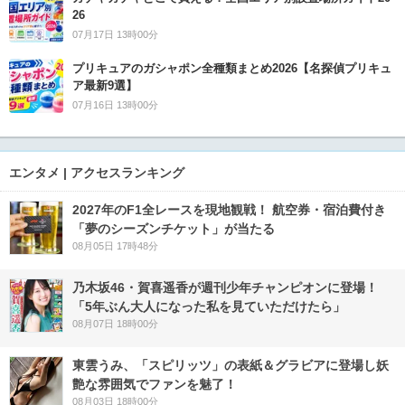
26
07月17日 13時00分
プリキュアのガシャポン全種類まとめ2026【名探偵プリキュ
ア最新9選】
07月16日 13時00分
エンタメ | アクセスランキング
2027年のF1全レースを現地観戦！ 航空券・宿泊費付き
「夢のシーズンチケット」が当たる
08月05日 17時48分
乃木坂46・賀喜遥香が週刊少年チャンピオンに登場！
「5年ぶん大人になった私を見ていただけたら」
08月07日 18時00分
東雲うみ、「スピリッツ」の表紙＆グラビアに登場し妖
艶な雰囲気でファンを魅了！
08月03日 18時00分