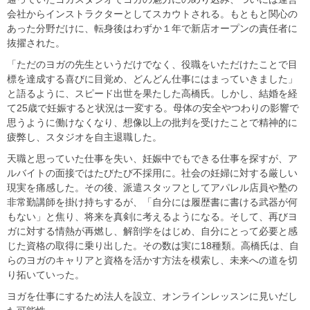
会社からインストラクターとしてスカウトされる。もともと関心の
あった分野だけに、転身後はわずか１年で新店オープンの責任者に
抜擢された。
「ただのヨガの先生というだけでなく、役職をいただけたことで目
標を達成する喜びに目覚め、どんどん仕事にはまっていきました」
と語るように、スピード出世を果たした高橋氏。しかし、結婚を経
て25歳で妊娠すると状況は一変する。母体の安全やつわりの影響で
思うように働けなくなり、想像以上の批判を受けたことで精神的に
疲弊し、スタジオを自主退職した。
天職と思っていた仕事を失い、妊娠中でもできる仕事を探すが、ア
ルバイトの面接ではたびたび不採用に。社会の妊婦に対する厳しい
現実を痛感した。その後、派遣スタッフとしてアパレル店員や塾の
非常勤講師を掛け持ちするが、「自分には履歴書に書ける武器が何
もない」と焦り、将来を真剣に考えるようになる。そして、再びヨ
ガに対する情熱が再燃し、解剖学をはじめ、自分にとって必要と感
じた資格の取得に乗り出した。その数は実に18種類。高橋氏は、自
らのヨガのキャリアと資格を活かす方法を模索し、未来への道を切
り拓いていった。
ヨガを仕事にするため法人を設立、オンラインレッスンに見いだし