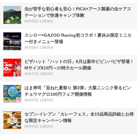
虫が苦手な初心者も安心！PICA×アース製薬の虫ケアス
テーションで快適キャンプ体験
08月05日 11時30分
スシロー×GAZOO Racing初コラボ！夏休み限定ミニカ
ー付きメニュー登場
08月08日 11時30分
ピザハット「ハットの日」8月は新作ビビンバピザ登場！
Mサイズ810円～の特大セール開催
08月07日 11時30分
はま寿司「旨ねた夏祭り 第3弾」大葉ニンニク香るビン
チョウマグロ100円フェア開催情報
08月07日 11時30分
セブン‐イレブン「カレーフェス」全15品商品詳細とお得
な限定キャンペーン情報
08月07日 11時30分