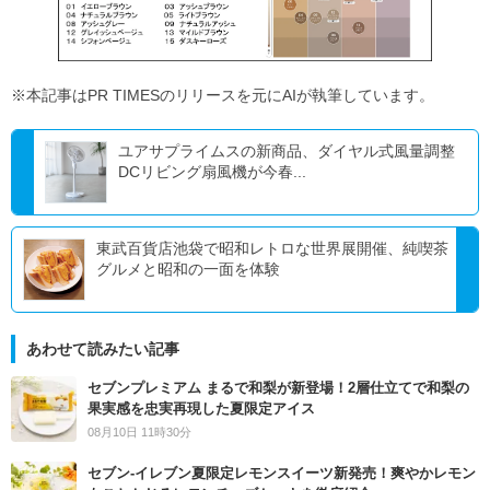
※本記事はPR TIMESのリリースを元にAIが執筆しています。
ユアサプライムスの新商品、ダイヤル式風量調整
DCリビング扇風機が今春...
東武百貨店池袋で昭和レトロな世界展開催、純喫茶
グルメと昭和の一面を体験
あわせて読みたい記事
セブンプレミアム まるで和梨が新登場！2層仕立てで和梨の
果実感を忠実再現した夏限定アイス
08月10日 11時30分
セブン‐イレブン夏限定レモンスイーツ新発売！爽やかレモン