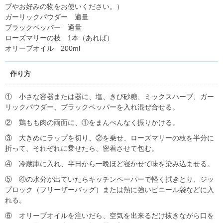
ブやお好みの物をお使いください。）
ガーリックパウダー 適量
ブラックペッパー 適量
ローズマリーの枝 1本（あれば）
オリーブオイル 200ml
作り方
① 小さな容器または器に、塩、きび砂糖、ミックスハーブ、ガー
リックパウダー、ブラックペッパーを入れ混ぜ合せる。
② 鶏もも肉の両面に、①をまんべんなく振りかける。
③ 大きめにラップを切り、②を乗せ、ローズマリーの枝を半分に
折って、それぞれに乗せたら、密着させて包む。
④ 冷蔵庫に入れ、半日から一晩ほど寝かせて味を染み込ませる。
⑤ ④の水分が出ていたらキッチンペーパーで軽く拭きとり、ジッ
プロック（フリーザーバッグ）または熱に強いビニール袋などに入
れる。
⑥ オリーブオイルを注いだら、空気を出来るだけ抜きながら口を