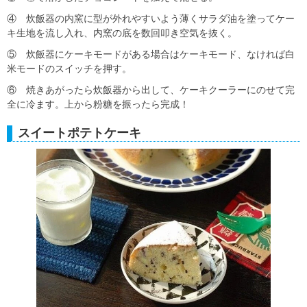
④ 炊飯器の内窯に型が外れやすいよう薄くサラダ油を塗ってケー
キ生地を流し入れ、内窯の底を数回叩き空気を抜く。
⑤ 炊飯器にケーキモードがある場合はケーキモード、なければ白
米モードのスイッチを押す。
⑥ 焼きあがったら炊飯器から出して、ケーキクーラーにのせて完
全に冷ます。上から粉糖を振ったら完成！
スイートポテトケーキ