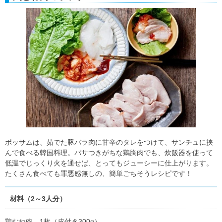
ポッサムは、茹でた豚バラ肉に甘辛のタレをつけて、サンチュに挟
んで食べる韓国料理。パサつきがちな鶏胸肉でも、炊飯器を使って
低温でじっくり火を通せば、とってもジューシーに仕上がります。
たくさん食べても罪悪感無しの、簡単ごちそうレシピです！
材料（2～3人分）
鶏むね肉 1枚（皮付き300g）