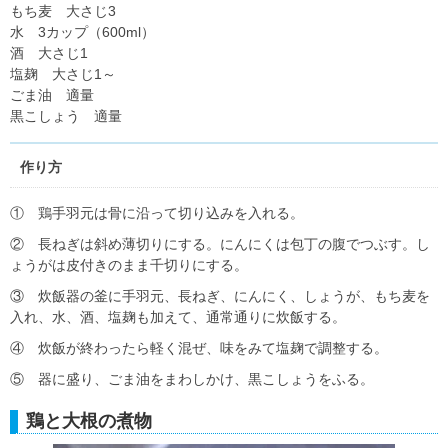
もち麦 大さじ3
水 3カップ（600ml）
酒 大さじ1
塩麹 大さじ1～
ごま油 適量
黒こしょう 適量
作り方
① 鶏手羽元は骨に沿って切り込みを入れる。
② 長ねぎは斜め薄切りにする。にんにくは包丁の腹でつぶす。し
ょうがは皮付きのまま千切りにする。
③ 炊飯器の釜に手羽元、長ねぎ、にんにく、しょうが、もち麦を
入れ、水、酒、塩麹も加えて、通常通りに炊飯する。
④ 炊飯が終わったら軽く混ぜ、味をみて塩麹で調整する。
⑤ 器に盛り、ごま油をまわしかけ、黒こしょうをふる。
鶏と大根の煮物