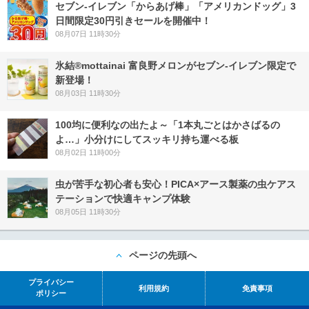
セブン‐イレブン「からあげ棒」「アメリカンドッグ」3
日間限定30円引きセールを開催中！
08月07日 11時30分
氷結®mottainai 富良野メロンがセブン‐イレブン限定で
新登場！
08月03日 11時30分
100均に便利なの出たよ～「1本丸ごとはかさばるの
よ…」小分けにしてスッキリ持ち運べる板
08月02日 11時00分
虫が苦手な初心者も安心！PICA×アース製薬の虫ケアス
テーションで快適キャンプ体験
08月05日 11時30分
ページの先頭へ
プライバシー
利用規約
免責事項
ポリシー