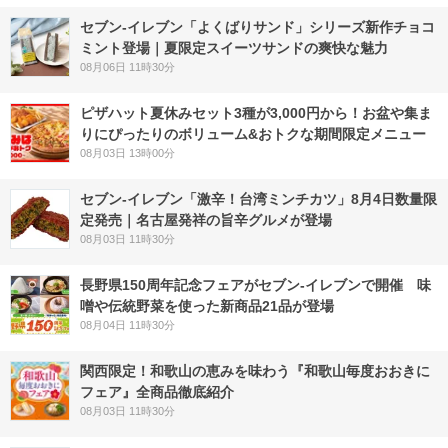
セブン‐イレブン「よくばりサンド」シリーズ新作チョコ
ミント登場｜夏限定スイーツサンドの爽快な魅力
08月06日 11時30分
ピザハット夏休みセット3種が3,000円から！お盆や集ま
りにぴったりのボリューム&おトクな期間限定メニュー
08月03日 13時00分
セブン-イレブン「激辛！台湾ミンチカツ」8月4日数量限
定発売｜名古屋発祥の旨辛グルメが登場
08月03日 11時30分
長野県150周年記念フェアがセブン-イレブンで開催 味
噌や伝統野菜を使った新商品21品が登場
08月04日 11時30分
関西限定！和歌山の恵みを味わう『和歌山毎度おおきに
フェア』全商品徹底紹介
08月03日 11時30分