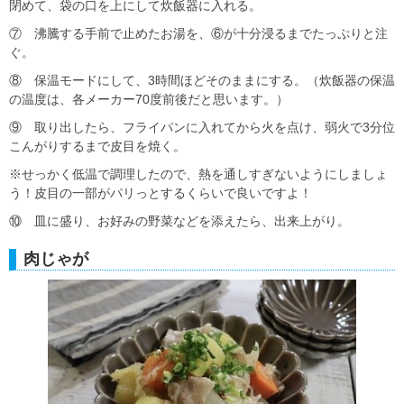
閉めて、袋の口を上にして炊飯器に入れる。
⑦ 沸騰する手前で止めたお湯を、⑥が十分浸るまでたっぷりと注
ぐ。
⑧ 保温モードにして、3時間ほどそのままにする。（炊飯器の保温
の温度は、各メーカー70度前後だと思います。）
⑨ 取り出したら、フライパンに入れてから火を点け、弱火で3分位
こんがりするまで皮目を焼く。
※せっかく低温で調理したので、熱を通しすぎないようにしましょ
う！皮目の一部がパリっとするくらいで良いですよ！
⑩ 皿に盛り、お好みの野菜などを添えたら、出来上がり。
肉じゃが