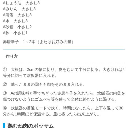
Aしょう油 大さじ3
Aみりん 大さじ3
A清酒 大さじ3
A水 大さじ3
A砂糖 小さじ2
A酢 小さじ1
赤唐辛子 1～2本（またはお好みの量）
作り方
① 大根は、2cmの幅に切り、皮をむいて半分に切る。大きければ4
等分に切って炊飯器に入れる。
② 凍ったままの鶏もも肉をそのまま入れる。
③ Aの調味料と手でちぎった赤唐辛子を入れたら、炊飯器の内釜を
傷つけないようにゴムべら等を使って全体に絡むように混ぜる。
④ 炊飯器の普通モードで炊く。時間になったら、上下を返して30
分から1時間ほど保温する。皿に盛ったら出来上がり。
鶏むね肉のポッサム