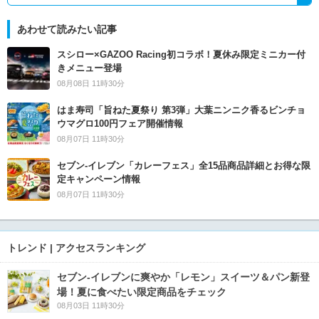
あわせて読みたい記事
スシロー×GAZOO Racing初コラボ！夏休み限定ミニカー付
きメニュー登場
08月08日 11時30分
はま寿司「旨ねた夏祭り 第3弾」大葉ニンニク香るビンチョ
ウマグロ100円フェア開催情報
08月07日 11時30分
セブン‐イレブン「カレーフェス」全15品商品詳細とお得な限
定キャンペーン情報
08月07日 11時30分
トレンド | アクセスランキング
セブン‐イレブンに爽やか「レモン」スイーツ＆パン新登
場！夏に食べたい限定商品をチェック
08月03日 11時30分