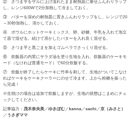
② さつま芋をザルに上げ濡れたまま耐熱皿に乗せふんわりラップ
し、レンジ600Wで2分加熱して冷ましておく。
③ バターを深めの耐熱皿に置きふんわりラップをし、レンジで20
～30秒加熱し、溶かしておく。
④ ボウルにホットケーキミックス、卵、砂糖、牛乳を入れて泡立
て器で混ぜる。続けて溶かしたバターを入れ良く混ぜる。
⑤ さつま芋と黒ごまを加えゴムベラでさっくり混ぜる。
⑥ 炊飯器の内窯にサラダ油を塗り生地を入れ、炊飯器のケーキモ
ード（なければ普通モード）で60分炊飯する。
⑦ 炊飯が終了したらケーキに竹串を刺して、生地がついてこなけ
ればケーキをケーキクーラーにのせて冷ます。上から粉糖を振った
ら完成！
※生焼けの場合は追加で炊飯しますが、生地の状態はこまめにチェ
ックしてください。
記事協力：
茂木奈央美
／
ゆきぼむ
／
kanna
／
sachi
／
京（みさと）
／
うさぎママ