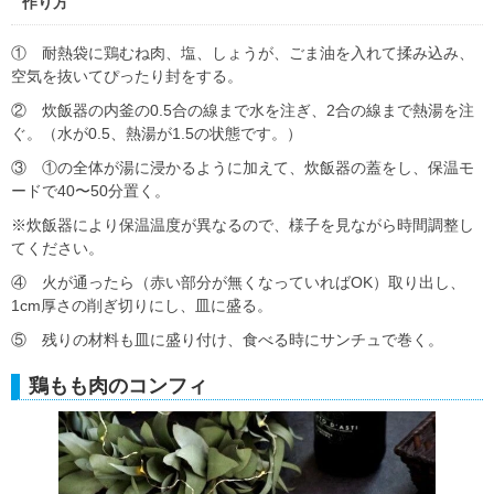
作り方
① 耐熱袋に鶏むね肉、塩、しょうが、ごま油を入れて揉み込み、
空気を抜いてぴったり封をする。
② 炊飯器の内釜の0.5合の線まで水を注ぎ、2合の線まで熱湯を注
ぐ。（水が0.5、熱湯が1.5の状態です。）
③ ①の全体が湯に浸かるように加えて、炊飯器の蓋をし、保温モ
ードで40〜50分置く。
※炊飯器により保温温度が異なるので、様子を見ながら時間調整し
てください。
④ 火が通ったら（赤い部分が無くなっていればOK）取り出し、
1cm厚さの削ぎ切りにし、皿に盛る。
⑤ 残りの材料も皿に盛り付け、食べる時にサンチュで巻く。
鶏もも肉のコンフィ