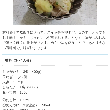
材料を全て炊飯器に入れて、スイッチを押すだけなので、とっても
お手軽！しかも、じゃがいもが煮崩れすることなく、味がしみしみ
でほっくほくに仕上がります。めんつゆを使うことで、あとは少な
い調味料で、味が決まります！
材料（3〜4人分）
じゃがいも 3個（400g）
玉ねぎ 1／2個
人参 1／2個
しらたき 1袋（200g）
豚バラ肉 180g
◎だし汁 100ml
◎めんつゆ（3倍濃縮） 50ml