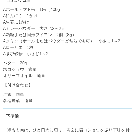
・玉ねぎ…1個
Aホールトマト缶…1缶（400g）
Aにんにく…1かけ
A生姜…1かけ
Aカレーパウダー…大さじ2～2.5
A顆粒または固形ブイヨン…2個（8g）
Aクミン（ホールまたはパウダーどちらでも可）…小さじ1～2
Aローリエ…1枚
Aきび砂糖…小さじ1～2
バター…20g
塩コショウ…適量
オリーブオイル…適量
【付け合わせ】
ご飯…適量
各種野菜…適量
下準備
・鶏もも肉は、ひと口大に切り、両面に塩コショウを振り下味を付