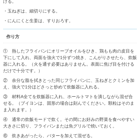
ける。
・玉ねぎは、細切りにする。
・にんにくと生姜は、すりおろす。
作り方
① 熱したフライパンにオリーブオイルをひき、鶏もも肉の皮目を
下にして入れ、両面を強火で1分ずつ焼き、こんがりさせたら、炊飯
器に入れる。（火を通す必要はありません。表面に焦げ目を付ける
だけで十分です。）
② 余分な脂を拭きとった同じフライパンに、玉ねぎとクミンを加
え、強火で1分ほどさっと炒めて炊飯器に入れる。
③ 材料A全てを炊飯器に入れ、ホールトマトを潰しながら混ぜ合
せる。（ブイヨンは、固形の場合は刻んでください。顆粒はそのま
ま入れます。）
④ 通常の炊飯モードで炊く。その間にお好みの野菜を食べやすい
大きさに切り、フライパンまたは魚グリルで焼いておく。
⑥ 炊きあがったら、バターを加えて混ぜる。