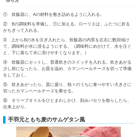
作り方
① 炊飯器に、Aの材料を敷き詰めるように入れる。
② Bの調味料を準備し、①に加える。ローリエは、ふたつに折る
かちぎって入れる。
➂ 上からBの水を注ぎ入れたら、炊飯器の内窯を左右に数回傾け
て、調味料が水に浸るようにする。（調味料にめがけて、水を注ぐ
と、下に落ちて水に溶けやすくなります。）
④ 炊飯器にセットし、普通炊きのスイッチを入れる。炊きあがる
少し前になったら、お皿を温め、カマンベールチーズを切って準備
をしておく。
⑤ 炊きあがったら、皿に盛り、熱々のうちに食べやすい大きさに
切ったカマンベールチーズを乗せる。
⑥ オリーブオイルをひとまわしかけ、刻みパセリを散らしたら、
出来上がり。
手羽元ともち麦のサムゲタン風