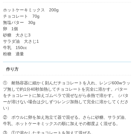
ホットケーキミックス 200g
チョコレート 70g
無塩バター 30g
卵 1個
砂糖 大さじ3
サラダ油 大さじ1
牛乳 150cc
粉糖 適量
作り方
① 耐熱容器に細かく刻んだチョコレートを入れ、レンジ600wラッ
プ無しで約1分40秒加熱してチョコレートを完全に溶かす。バター
をチョコレートに加えゴムベラで混ぜながら余熱で溶かす。（バタ
ーが溶けない場合は少しずつレンジ加熱して完全に溶かしてくださ
い）
② ボウルに卵を加え泡立て器で混ぜる。さらに砂糖、サラダ油、
牛乳、ホットケーキミックスの順に加えその都度よく混ぜる。
③ ①で溶かしたチョコレートを加えて混ぜる。