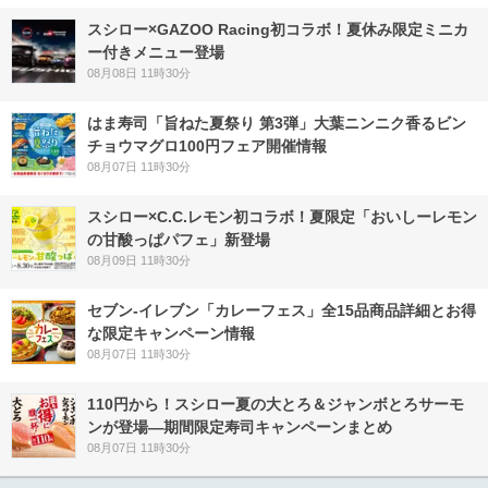
スシロー×GAZOO Racing初コラボ！夏休み限定ミニカ
ー付きメニュー登場
08月08日 11時30分
はま寿司「旨ねた夏祭り 第3弾」大葉ニンニク香るビン
チョウマグロ100円フェア開催情報
08月07日 11時30分
スシロー×C.C.レモン初コラボ！夏限定「おいしーレモン
の甘酸っぱパフェ」新登場
08月09日 11時30分
セブン‐イレブン「カレーフェス」全15品商品詳細とお得
な限定キャンペーン情報
08月07日 11時30分
110円から！スシロー夏の大とろ＆ジャンボとろサーモ
ンが登場―期間限定寿司キャンペーンまとめ
08月07日 11時30分