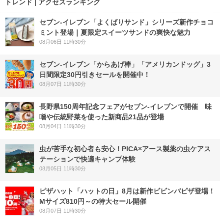
トレンド | アクセスランキング
セブン‐イレブン「よくばりサンド」シリーズ新作チョコ
ミント登場｜夏限定スイーツサンドの爽快な魅力
08月06日 11時30分
セブン‐イレブン「からあげ棒」「アメリカンドッグ」3
日間限定30円引きセールを開催中！
08月07日 11時30分
長野県150周年記念フェアがセブン-イレブンで開催 味
噌や伝統野菜を使った新商品21品が登場
08月04日 11時30分
虫が苦手な初心者も安心！PICA×アース製薬の虫ケアス
テーションで快適キャンプ体験
08月05日 11時30分
ピザハット「ハットの日」8月は新作ビビンバピザ登場！
Mサイズ810円～の特大セール開催
08月07日 11時30分