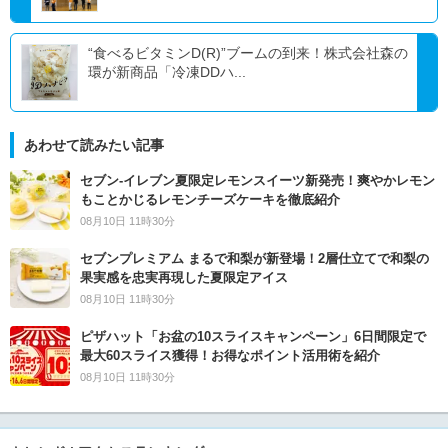
“食べるビタミンD(R)”ブームの到来！株式会社森の
環が新商品「冷凍DDハ...
あわせて読みたい記事
セブン‐イレブン夏限定レモンスイーツ新発売！爽やかレモン
もことかじるレモンチーズケーキを徹底紹介
08月10日 11時30分
セブンプレミアム まるで和梨が新登場！2層仕立てで和梨の
果実感を忠実再現した夏限定アイス
08月10日 11時30分
ピザハット「お盆の10スライスキャンペーン」6日間限定で
最大60スライス獲得！お得なポイント活用術を紹介
08月10日 11時30分