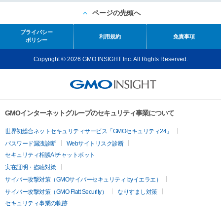
ページの先頭へ
プライバシー
利用規約
免責事項
ポリシー
Copyright © 2026 GMO INSIGHT Inc. All Rights Reserved.
GMOインターネットグループのセキュリティ事業について
世界初総合ネットセキュリティサービス「GMOセキュリティ24」
パスワード漏洩診断
Webサイトリスク診断
セキュリティ相談AIチャットボット
実在証明・盗聴対策
サイバー攻撃対策（GMOサイバーセキュリティ byイエラエ）
サイバー攻撃対策（GMO Flatt Security）
なりすまし対策
セキュリティ事業の軌跡