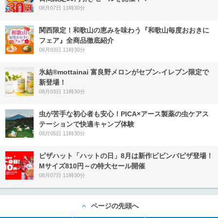
08月07日 11時30分
関西限定！和歌山の恵みを味わう『和歌山毎度おおきに
フェア』全商品徹底紹介
08月03日 11時30分
氷結®mottainai 富良野メロンがセブン‐イレブン限定で
新登場！
08月03日 11時30分
虫が苦手な初心者も安心！PICA×アース製薬の虫ケアス
テーションで快適キャンプ体験
08月05日 11時30分
ピザハット「ハットの日」8月は新作ビビンバピザ登場！
Mサイズ810円～の特大セール開催
08月07日 11時30分
ページの先頭へ