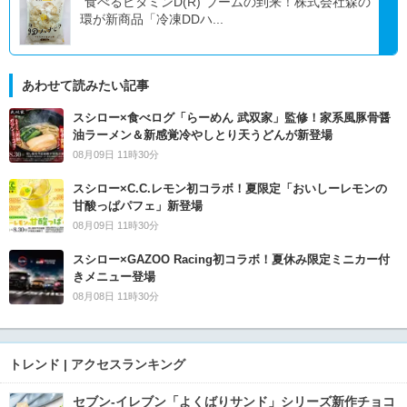
“食べるビタミンD(R)”ブームの到来！株式会社森の
環が新商品「冷凍DDハ...
あわせて読みたい記事
スシロー×食べログ「らーめん 武双家」監修！家系風豚骨醤
油ラーメン＆新感覚冷やしとり天うどんが新登場
08月09日 11時30分
スシロー×C.C.レモン初コラボ！夏限定「おいしーレモンの
甘酸っぱパフェ」新登場
08月09日 11時30分
スシロー×GAZOO Racing初コラボ！夏休み限定ミニカー付
きメニュー登場
08月08日 11時30分
トレンド | アクセスランキング
セブン‐イレブン「よくばりサンド」シリーズ新作チョコ