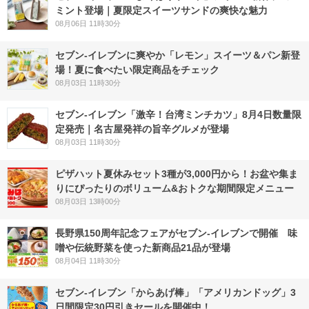
ミント登場｜夏限定スイーツサンドの爽快な魅力
08月06日 11時30分
セブン‐イレブンに爽やか「レモン」スイーツ＆パン新登
場！夏に食べたい限定商品をチェック
08月03日 11時30分
セブン-イレブン「激辛！台湾ミンチカツ」8月4日数量限
定発売｜名古屋発祥の旨辛グルメが登場
08月03日 11時30分
ピザハット夏休みセット3種が3,000円から！お盆や集ま
りにぴったりのボリューム&おトクな期間限定メニュー
08月03日 13時00分
長野県150周年記念フェアがセブン-イレブンで開催 味
噌や伝統野菜を使った新商品21品が登場
08月04日 11時30分
セブン‐イレブン「からあげ棒」「アメリカンドッグ」3
日間限定30円引きセールを開催中！