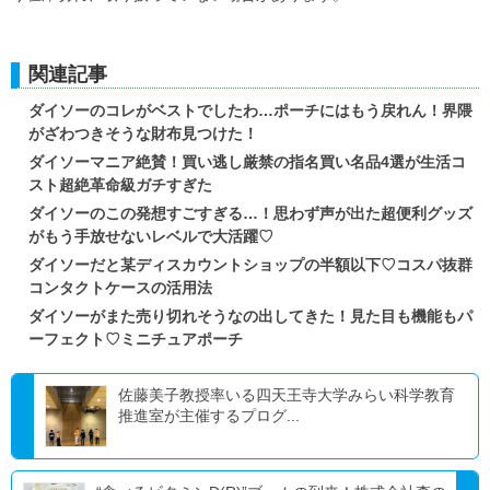
関連記事
ダイソーのコレがベストでしたわ…ポーチにはもう戻れん！界隈
がざわつきそうな財布見つけた！
ダイソーマニア絶賛！買い逃し厳禁の指名買い名品4選が生活コ
スト超絶革命級ガチすぎた
ダイソーのこの発想すごすぎる…！思わず声が出た超便利グッズ
がもう手放せないレベルで大活躍♡
ダイソーだと某ディスカウントショップの半額以下♡コスパ抜群
コンタクトケースの活用法
ダイソーがまた売り切れそうなの出してきた！見た目も機能もパ
ーフェクト♡ミニチュアポーチ
佐藤美子教授率いる四天王寺大学みらい科学教育
推進室が主催するプログ...