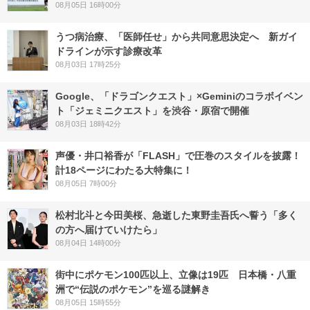
08月05日 16時00分
うつ病治療、「医師任せ」から共同意思決定へ 新ガイ
ドラインが示す診療改革
08月03日 17時25分
Google、「ドラゴンクエスト」×Geminiのコラボイベン
ト「ジェミニクエスト」を渋谷・原宿で開催
08月03日 18時42分
声優・井口裕香が「FLASH」で圧巻のスタイルを披露！
計18ページにわたる大特集に！
08月05日 7時00分
松村北斗と今田美桜、急逝した東野圭吾氏へ誓う「多く
の方へ届けていけたら」
08月04日 14時00分
街中にポケモン100匹以上、立像は19匹 日本橋・八重
洲で“伝説のポケモン”を巡る謎解き
08月05日 15時55分