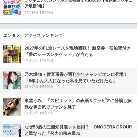
プリキュアのガシャポン全種類まとめ2026【名探偵プリキュ
ア最新9選】
07月16日 13時00分
エンタメ | アクセスランキング
2027年のF1全レースを現地観戦！ 航空券・宿泊費付き
「夢のシーズンチケット」が当たる
08月05日 17時48分
乃木坂46・賀喜遥香が週刊少年チャンピオンに登場！
「5年ぶん大人になった私を見ていただけたら」
08月07日 18時00分
東雲うみ、「スピリッツ」の表紙＆グラビアに登場し妖
艶な雰囲気でファンを魅了！
08月03日 18時00分
なぜ59歳の三浦知良選手を起用？ ONODERA GROUP
と重なった「努力の積み重ね」