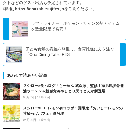
クトなどのゲスト出店も予定されています。
詳細は
https://osakahitsujifes.jp
をご覧ください。
ラブ・ライナー、ポケモンデザインの新アイテム
を数量限定で発売！
子ども食堂の意義を尊重し、食育推進に力を注ぐ
「One Dining Table FES....
あわせて読みたい記事
スシロー×食べログ「らーめん 武双家」監修！家系風豚骨醤
油ラーメン＆新感覚冷やしとり天うどんが新登場
08月09日 11時30分
スシロー×C.C.レモン初コラボ！夏限定「おいしーレモンの
甘酸っぱパフェ」新登場
08月09日 11時30分