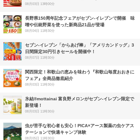
08月03日 13時00分
長野県150周年記念フェアがセブン-イレブンで開催 味
噌や伝統野菜を使った新商品21品が登場
08月04日 11時30分
セブン‐イレブン「からあげ棒」「アメリカンドッグ」3
日間限定30円引きセールを開催中！
08月07日 11時30分
関西限定！和歌山の恵みを味わう『和歌山毎度おおきに
フェア』全商品徹底紹介
08月03日 11時30分
氷結®mottainai 富良野メロンがセブン‐イレブン限定で
新登場！
08月03日 11時30分
虫が苦手な初心者も安心！PICA×アース製薬の虫ケアス
テーションで快適キャンプ体験
08月05日 11時30分