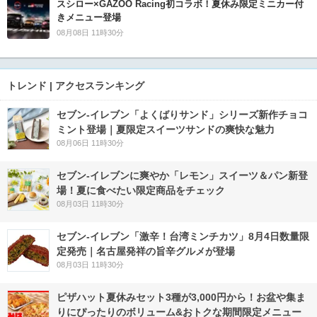
スシロー×GAZOO Racing初コラボ！夏休み限定ミニカー付
きメニュー登場
08月08日 11時30分
トレンド | アクセスランキング
セブン‐イレブン「よくばりサンド」シリーズ新作チョコ
ミント登場｜夏限定スイーツサンドの爽快な魅力
08月06日 11時30分
セブン‐イレブンに爽やか「レモン」スイーツ＆パン新登
場！夏に食べたい限定商品をチェック
08月03日 11時30分
セブン-イレブン「激辛！台湾ミンチカツ」8月4日数量限
定発売｜名古屋発祥の旨辛グルメが登場
08月03日 11時30分
ピザハット夏休みセット3種が3,000円から！お盆や集ま
りにぴったりのボリューム&おトクな期間限定メニュー