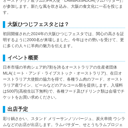
オーストラリア産ラムのPR大使「LAMBASSADOR(ラムバサダー)」
が参加します。新たな風を吹き込み、大阪の食文化に一石を投じま
す。
大阪ひつじフェスタとは？
初回開催された2024年の大阪ひつじフェスタでは、関心の高さを証
明するように2000名が来場しました。今年はその勢いを受けて、更
に多くの人々に羊肉の魅力を伝えます。
イベント概要
日本市場の羊肉シェア約7割を誇るオーストラリアの生産者団体
MLA(ミート・アンド・ライブストック・オーストラリア)、在日オ
ーストラリア大使館の協力を得て、各種ラム肉のフード、オースト
ラリア産ワイン、ビールなどのアルコール類を提供します。入場料
は500円(高校生以下無料)で、各種フード及びドリンク類は会場でチ
ケットをお買い求めください。
出店予定
彩り鍋さかい、スタンド メリーサンノソバージュ、炭火串焼 ウシラ
ムなどのお店が出店します。ラムバサダー、せとうちラムプロジェ