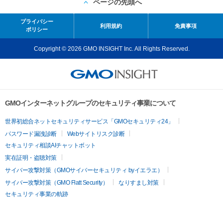
ページの先頭へ
プライバシー
利用規約
免責事項
ポリシー
Copyright © 2026 GMO INSIGHT Inc. All Rights Reserved.
GMOインターネットグループのセキュリティ事業について
世界初総合ネットセキュリティサービス「GMOセキュリティ24」
パスワード漏洩診断
Webサイトリスク診断
セキュリティ相談AIチャットボット
実在証明・盗聴対策
サイバー攻撃対策（GMOサイバーセキュリティ byイエラエ）
サイバー攻撃対策（GMO Flatt Security）
なりすまし対策
セキュリティ事業の軌跡