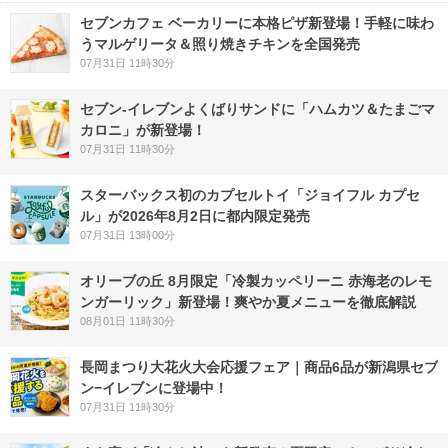
セブンカフェ ベーカリーに本格ピザ新登場！手軽に味わ
うマルゲリータ＆照り焼きチキンを全国発売
07月31日 11時30分
セブン‐イレブンよくばりサンドに「ハムカツ＆たまごマ
カロニ」が新登場！
07月31日 11時30分
スターバックス初のカプセルトイ「ジョイフル カプセ
ル」が2026年8月2日に都内限定発売
07月31日 13時00分
オリーブの丘 8月限定「冷製カッペリーニ 赤海老のレモ
ンガーリック」新登場！爽やか夏メニューを徹底解説
08月01日 11時30分
長岡まつり大花火大会応援フェア｜商品6品が新潟県セブ
ン−イレブンに登場中！
07月31日 11時30分