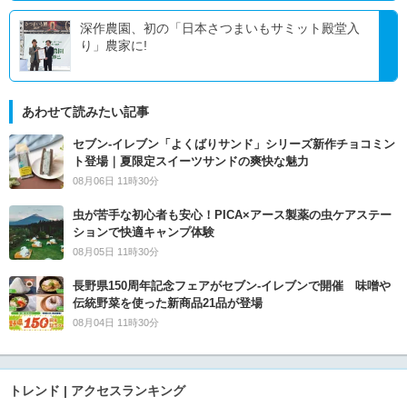
深作農園、初の「日本さつまいもサミット殿堂入
り」農家に!
あわせて読みたい記事
セブン‐イレブン「よくばりサンド」シリーズ新作チョコミン
ト登場｜夏限定スイーツサンドの爽快な魅力
08月06日 11時30分
虫が苦手な初心者も安心！PICA×アース製薬の虫ケアステー
ションで快適キャンプ体験
08月05日 11時30分
長野県150周年記念フェアがセブン-イレブンで開催 味噌や
伝統野菜を使った新商品21品が登場
08月04日 11時30分
トレンド | アクセスランキング