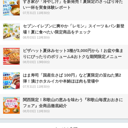
すき家が「冷やし汁」を新発売！夏限定のさっぱり冷た
い一杯を実食体験レポート
07月31日 11時30分
セブン‐イレブンに爽やか「レモン」スイーツ＆パン新登
場！夏に食べたい限定商品をチェック
08月03日 11時30分
ピザハット夏休みセット3種が3,000円から！お盆や集ま
りにぴったりのボリューム&おトクな期間限定メニュー
08月03日 13時00分
はま寿司「国産生さば 100円」など夏限定の旨ねた第2
弾！漬けホタルイカや本鮪ほほ肉も登場中
07月31日 11時30分
関西限定！和歌山の恵みを味わう『和歌山毎度おおきに
フェア』全商品徹底紹介
08月03日 11時30分