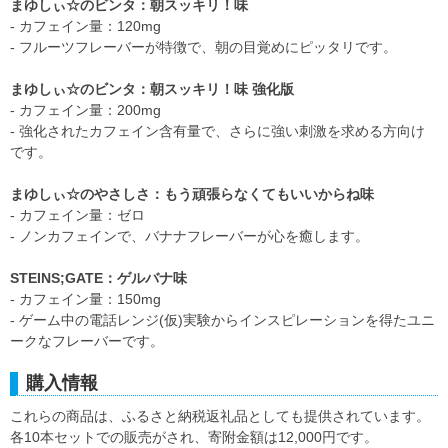
まゆしぃ☆のビンタ：朝スッキリ！味
- カフェイン量：120mg
- フルーツフレーバーが特徴で、朝の目覚めにピッタリです。
まゆしぃ☆のビンタ：朝スッキリ！味 強化版
- カフェイン量：200mg
- 強化されたカフェイン含有量で、さらに強い刺激を求める方向け
です。
まゆしぃ☆のやさしさ：もう頑張らなくてもいいからね味
- カフェイン量：ゼロ
- ノンカフェインで、バナナフレーバーが心を癒します。
STEINS;GATE：ゲルバナ味
- カフェイン量：150mg
- ゲーム中の電話レンジ(仮)実験からインスピレーションを得たユニ
ークなフレーバーです。
購入情報
これらの商品は、ふるさと納税返礼品としても提供されています。
各10本セットでの販売がされ、寄附金額は12,000円です。