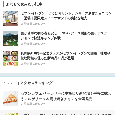
あわせて読みたい記事
セブン‐イレブン「よくばりサンド」シリーズ新作チョコミン
ト登場｜夏限定スイーツサンドの爽快な魅力
08月06日 11時30分
虫が苦手な初心者も安心！PICA×アース製薬の虫ケアステー
ションで快適キャンプ体験
08月05日 11時30分
長野県150周年記念フェアがセブン-イレブンで開催 味噌や
伝統野菜を使った新商品21品が登場
08月04日 11時30分
トレンド | アクセスランキング
セブンカフェ ベーカリーに本格ピザ新登場！手軽に味わ
うマルゲリータ＆照り焼きチキンを全国発売
07月31日 11時30分