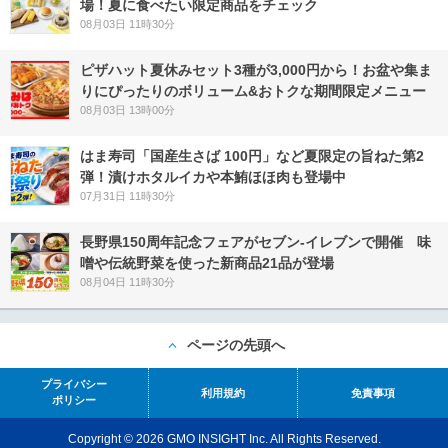
場！夏に食べたい限定商品をチェック
08月03日 11時30分
ピザハット夏休みセット3種が3,000円から！お盆や集ま
りにぴったりのボリューム&おトクな期間限定メニュー
08月03日 13時00分
はま寿司「国産生さば 100円」など夏限定の旨ねた第2
弾！漬けホタルイカや本鮪ほほ肉も登場中
07月31日 11時30分
長野県150周年記念フェアがセブン-イレブンで開催 味
噌や伝統野菜を使った新商品21品が登場
08月04日 11時30分
ページの先頭へ
プライバシー
利用規約
免責事項
ポリシー
Copyright © 2026 GMO INSIGHT Inc. All Rights Reserved.