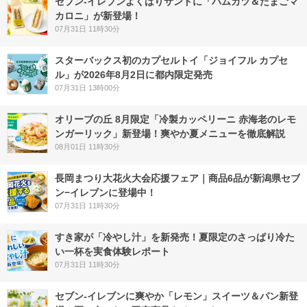
セブン‐イレブンよくばりサンドに「ハムカツ＆たまごマ
カロニ」が新登場！
07月31日 11時30分
スターバックス初のカプセルトイ「ジョイフル カプセ
ル」が2026年8月2日に都内限定発売
07月31日 13時00分
オリーブの丘 8月限定「冷製カッペリーニ 赤海老のレモ
ンガーリック」新登場！爽やか夏メニューを徹底解説
08月01日 11時30分
長岡まつり大花火大会応援フェア｜商品6品が新潟県セブ
ン−イレブンに登場中！
07月31日 11時30分
すき家が「冷やし汁」を新発売！夏限定のさっぱり冷た
い一杯を実食体験レポート
07月31日 11時30分
セブン‐イレブンに爽やか「レモン」スイーツ＆パン新登