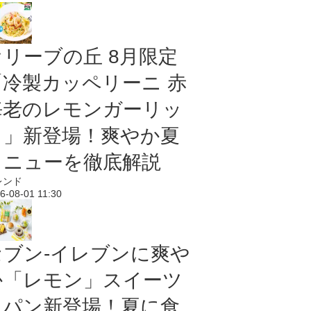
オリーブの丘 8月限定
「冷製カッペリーニ 赤
海老のレモンガーリッ
ク」新登場！爽やか夏
メニューを徹底解説
レンド
6-08-01 11:30
セブン‐イレブンに爽や
か「レモン」スイーツ
＆パン新登場！夏に食