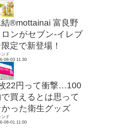
結®mottainai 富良野
メロンがセブン‐イレブ
ン限定で新登場！
レンド
6-08-03 11:30
枚22円って衝撃…100
均で買えるとは思って
なかった衛生グッズ
レンド
6-08-01 11:00