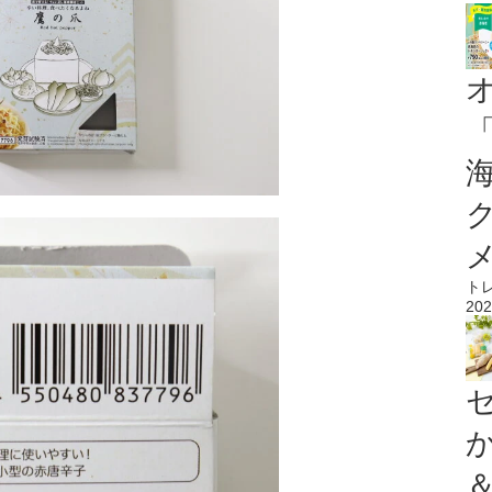
ト
202