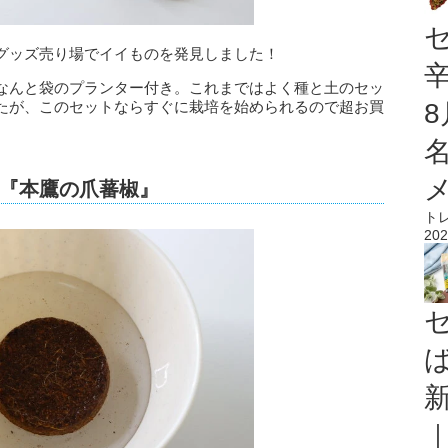
グッズ売り場でイイものを発見しました！
なんと袋のプランター付き。これまではよく種と土のセッ
たが、このセットならすぐに栽培を始められるので超お買
『本鷹の爪蕃椒』
ト
202