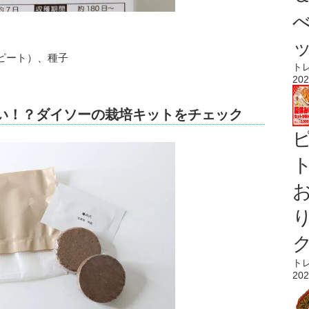
ピート）、種子
ト
202
ない！？ダイソーの栽培キットをチェック
ト
ト
202