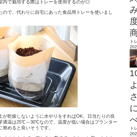
室内で栽培する際はトレーを使用するのが◎
たので、代わりに自宅にあった食品用トレーを使いまし
ト
202
土が乾燥しないように水やりをすればOK。日当たりの良
適温は25℃～30℃なので、温度が低い場合はプランター
に努めると良いそうです。
ト
202