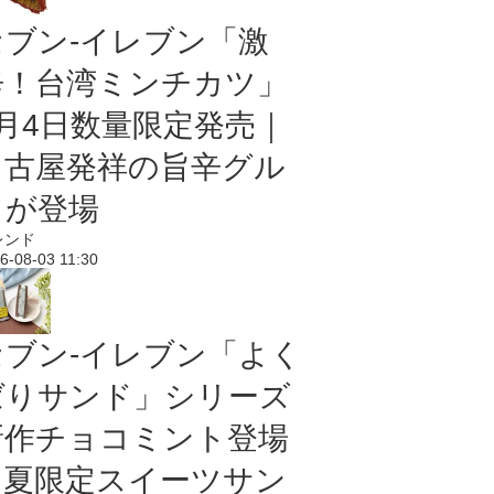
セブン-イレブン「激
辛！台湾ミンチカツ」
8月4日数量限定発売｜
名古屋発祥の旨辛グル
メが登場
レンド
6-08-03 11:30
セブン‐イレブン「よく
ばりサンド」シリーズ
新作チョコミント登場
｜夏限定スイーツサン