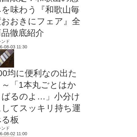
みを味わう『和歌山毎
度おおきにフェア』全
商品徹底紹介
レンド
6-08-03 11:30
100均に便利なの出た
よ～「1本丸ごとはか
さばるのよ…」小分け
にしてスッキリ持ち運
べる板
レンド
6-08-02 11:00