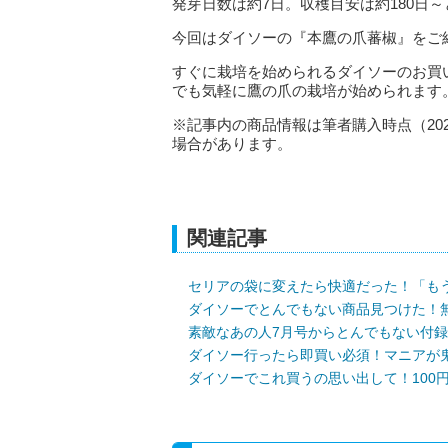
発芽日数は約7日。収穫目安は約180日
今回はダイソーの『本鷹の爪蕃椒』をご
すぐに栽培を始められるダイソーのお買
でも気軽に鷹の爪の栽培が始められます
※記事内の商品情報は筆者購入時点（20
場合があります。
関連記事
セリアの袋に変えたら快適だった！「も
ダイソーでとんでもない商品見つけた！
素敵なあの人7月号からとんでもない付
ダイソー行ったら即買い必須！マニアが
ダイソーでこれ買うの思い出して！100