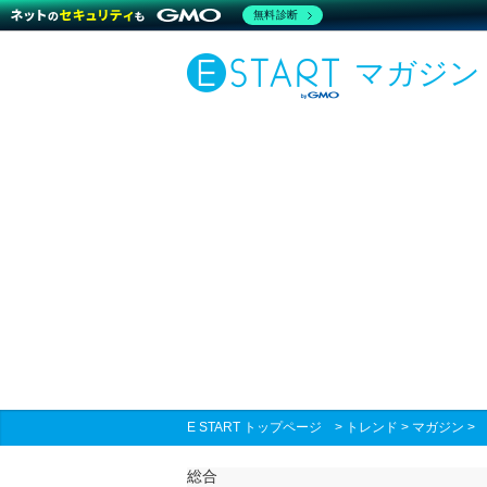
無料診断
マガジン
E START トップページ
>
トレンド
>
マガジン
総合