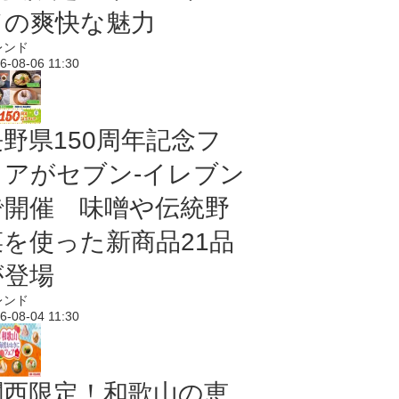
ドの爽快な魅力
レンド
6-08-06 11:30
長野県150周年記念フ
ェアがセブン-イレブン
で開催 味噌や伝統野
菜を使った新商品21品
が登場
レンド
6-08-04 11:30
関西限定！和歌山の恵