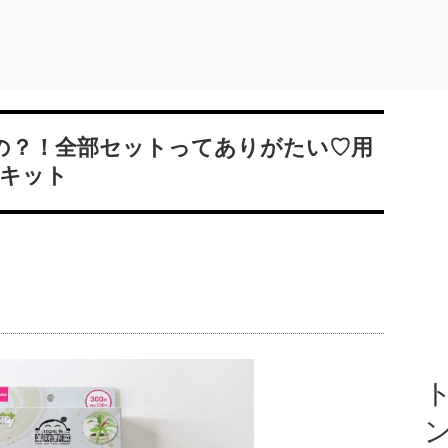
いの？！全部セットってありがたい♡用
キット
ト