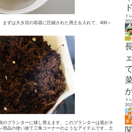
ト
202
。まずは大き目の容器に圧縮された用土を入れて、400～
ト
202
袋のプランターに移し替えます。このプランターは底がネ
ン用品の使い捨て三角コーナーのようなアイテムです。土