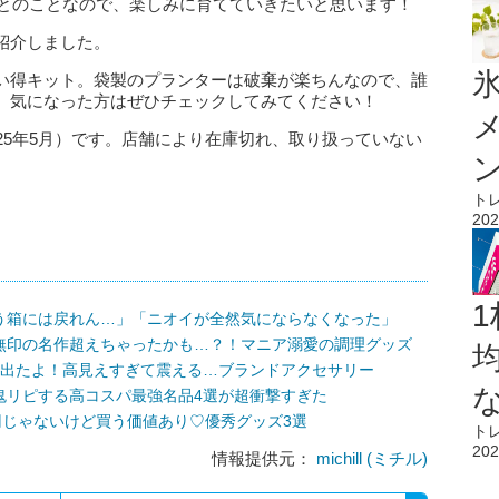
～とのことなので、楽しみに育てていきたいと思います！
紹介しました。
氷
い得キット。袋製のプランターは破棄が楽ちんなので、誰
。気になった方はぜひチェックしてみてください！
25年5月）です。店舗により在庫切れ、取り扱っていない
ト
202
1
う箱には戻れん…」「ニオイが全然気にならなくなった」
無印の名作超えちゃったかも…？！マニア溺愛の調理グッズ
録出たよ！高見えすぎて震える…ブランドアクセサリー
鬼リピする高コスパ最強名品4選が超衝撃すぎた
円じゃないけど買う価値あり♡優秀グッズ3選
ト
202
情報提供元：
michill (ミチル)