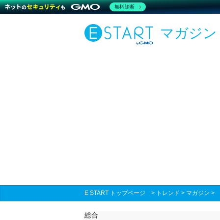
無料診断
マガジン
E START トップページ
>
トレンド
>
マガジン
総合