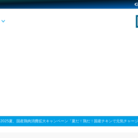
>
2025夏、国産鶏肉消費拡大キャンペーン「夏だ！鶏だ！国産チキンで元気チャー