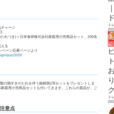
ト
気チャージ
202
日
のたれつき)＋日本食研株式会社家庭用小売商品セット、200名
代える
ンペーン応募ページより
aign/quiz2025/
ト
特製の鶏すきのたれを伴う銘柄鶏1羽セットをプレゼントしま
の家庭用小売商品セットも付いてきます。これらの賞品が、ご
ト
202
注意点