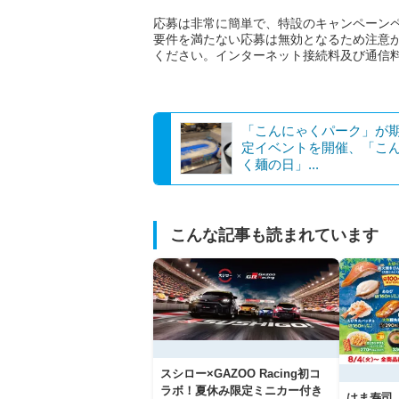
応募は非常に簡単で、特設のキャンペーン
要件を満たない応募は無効となるため注意
ください。インターネット接続料及び通信
「こんにゃくパーク」が
定イベントを開催、「こ
く麺の日」...
こんな記事も読まれています
スシロー×GAZOO Racing初コ
ラボ！夏休み限定ミニカー付き
はま寿司