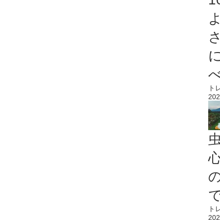
ト
202
心
ト
202