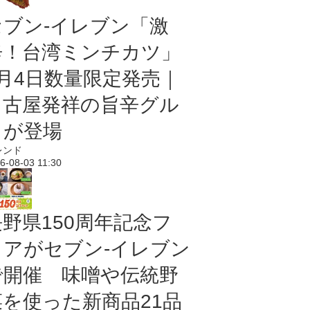
セブン-イレブン「激
辛！台湾ミンチカツ」
8月4日数量限定発売｜
名古屋発祥の旨辛グル
メが登場
レンド
6-08-03 11:30
長野県150周年記念フ
ェアがセブン-イレブン
で開催 味噌や伝統野
菜を使った新商品21品