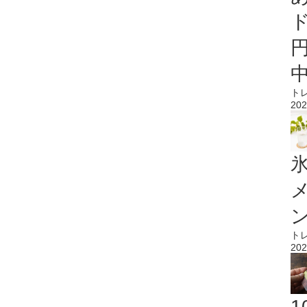
ト
202
氷
ト
202