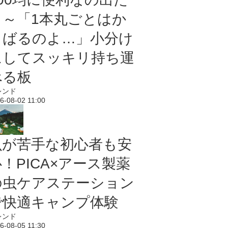
よ～「1本丸ごとはか
さばるのよ…」小分け
にしてスッキリ持ち運
べる板
レンド
6-08-02 11:00
虫が苦手な初心者も安
！PICA×アース製薬
の虫ケアステーション
で快適キャンプ体験
レンド
6-08-05 11:30