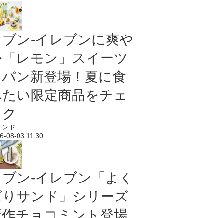
セブン‐イレブンに爽や
か「レモン」スイーツ
＆パン新登場！夏に食
べたい限定商品をチェ
ック
レンド
6-08-03 11:30
セブン‐イレブン「よく
ばりサンド」シリーズ
新作チョコミント登場