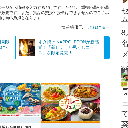
ページから情報を入力するだけです。ただし、重複応募や応募
が必要です。また、賞品の交換や換金はできませんのでご了承
料は自己負担となります。
情報提供元：
ぷれにゅー
期間限
すき焼き KAPPO IPPONが新感
んにゃ
覚！「新しょうが尽くしコー
ス」を限定発売！
ト
202
「旨ねた夏祭り 第3