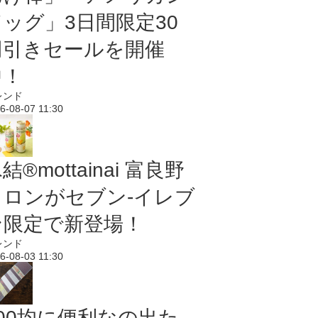
ドッグ」3日間限定30
円引きセールを開催
中！
レンド
6-08-07 11:30
結®mottainai 富良野
メロンがセブン‐イレブ
ン限定で新登場！
レンド
6-08-03 11:30
100均に便利なの出た