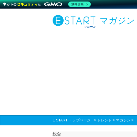
無料診断
マガジン
E START トップページ
>
トレンド
>
マガジン
総合