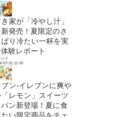
すき家が「冷やし汁」
を新発売！夏限定のさ
っぱり冷たい一杯を実
食体験レポート
レンド
6-07-31 11:30
セブン‐イレブンに爽や
か「レモン」スイーツ
＆パン新登場！夏に食
べたい限定商品をチェ