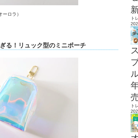
オーロラ）
ト
202
ぎる！リュック型のミニポーチ
ル
ト
202