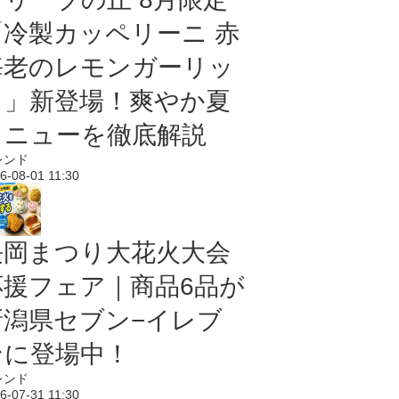
「冷製カッペリーニ 赤
海老のレモンガーリッ
ク」新登場！爽やか夏
メニューを徹底解説
レンド
6-08-01 11:30
長岡まつり大花火大会
応援フェア｜商品6品が
新潟県セブン−イレブ
ンに登場中！
レンド
6-07-31 11:30