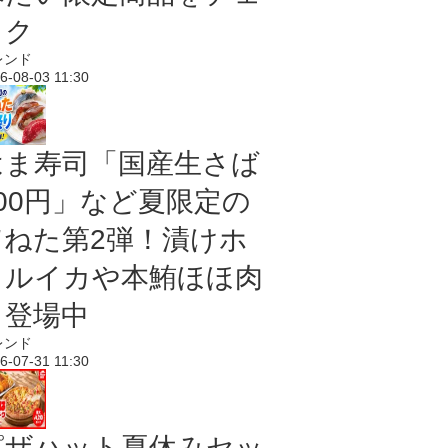
ック
レンド
6-08-03 11:30
はま寿司「国産生さば
100円」など夏限定の
旨ねた第2弾！漬けホ
タルイカや本鮪ほほ肉
も登場中
レンド
6-07-31 11:30
ピザハット夏休みセッ