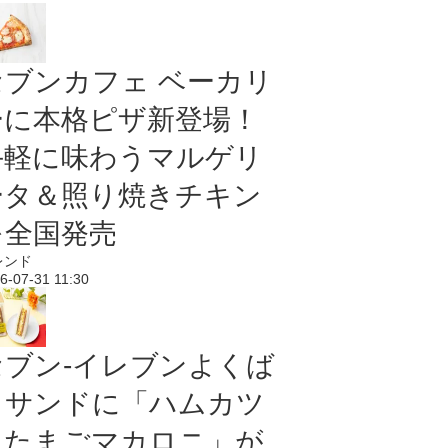
セブンカフェ ベーカリ
ーに本格ピザ新登場！
手軽に味わうマルゲリ
ータ＆照り焼きチキン
を全国発売
レンド
6-07-31 11:30
セブン‐イレブンよくば
りサンドに「ハムカツ
＆たまごマカロニ」が