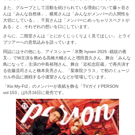
また、グループとして活動を続けられている理由について藤ヶ谷さ
んは「みんな自然体」、横尾さんは「みんながメンバーの人間性を
大切にしている」、千賀さんは「メンバーにめっちゃリスペクトが
ある」と、それぞれの想いを口にしています。
さらに、二階堂さんは「とにかくじっくりよく見てほしい」 とライ
ブツアーへの意気込みを語っています。
同誌にはその他にも、アイスショー「氷艶 hyoen 2025 -鏡紋の夜
叉-」でW主演を務める高橋大輔さんと増田貴久さん、舞台「みんな
鳥になって」主演の中島裕翔さん、舞台「近松忠臣蔵」で再共演す
る佐藤流司さんと橋本良亮さん、「梨泰院クラス」で初のミュージ
カル作品に挑戦する小瀧望さんなどが登場しています。
「Kis-My-Ft2」のメンバーが表紙を飾る「TVガイドPERSON
vol.153」は5月16日に発売です。