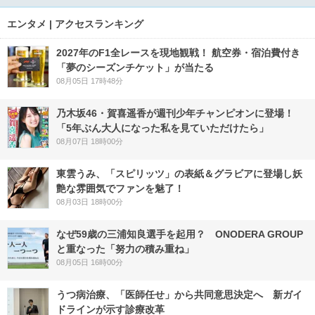
エンタメ | アクセスランキング
2027年のF1全レースを現地観戦！ 航空券・宿泊費付き
「夢のシーズンチケット」が当たる
08月05日 17時48分
乃木坂46・賀喜遥香が週刊少年チャンピオンに登場！
「5年ぶん大人になった私を見ていただけたら」
08月07日 18時00分
東雲うみ、「スピリッツ」の表紙＆グラビアに登場し妖
艶な雰囲気でファンを魅了！
08月03日 18時00分
なぜ59歳の三浦知良選手を起用？ ONODERA GROUP
と重なった「努力の積み重ね」
08月05日 16時00分
うつ病治療、「医師任せ」から共同意思決定へ 新ガイ
ドラインが示す診療改革