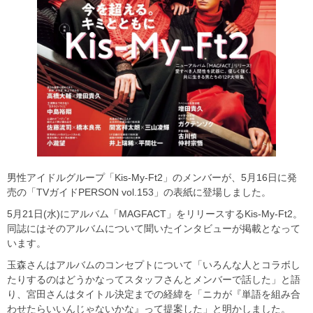
男性アイドルグループ「Kis-My-Ft2」のメンバーが、5月16日に発
売の「TVガイドPERSON vol.153」の表紙に登場しました。
5月21日(水)にアルバム「MAGFACT」をリリースするKis-My-Ft2。
同誌にはそのアルバムについて聞いたインタビューが掲載となって
います。
玉森さんはアルバムのコンセプトについて「いろんな人とコラボし
たりするのはどうかなってスタッフさんとメンバーで話した」と語
り、宮田さんはタイトル決定までの経緯を「ニカが『単語を組み合
わせたらいいんじゃないかな』って提案した」と明かしました。