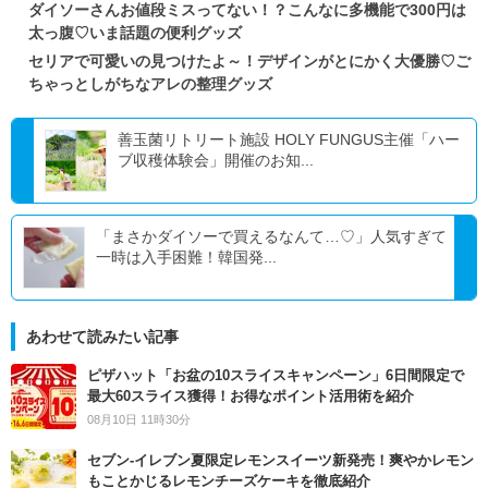
ダイソーさんお値段ミスってない！？こんなに多機能で300円は
太っ腹♡いま話題の便利グッズ
セリアで可愛いの見つけたよ～！デザインがとにかく大優勝♡ご
ちゃっとしがちなアレの整理グッズ
善玉菌リトリート施設 HOLY FUNGUS主催「ハー
ブ収穫体験会」開催のお知...
「まさかダイソーで買えるなんて…♡」人気すぎて
一時は入手困難！韓国発...
あわせて読みたい記事
ピザハット「お盆の10スライスキャンペーン」6日間限定で
最大60スライス獲得！お得なポイント活用術を紹介
08月10日 11時30分
セブン‐イレブン夏限定レモンスイーツ新発売！爽やかレモン
もことかじるレモンチーズケーキを徹底紹介