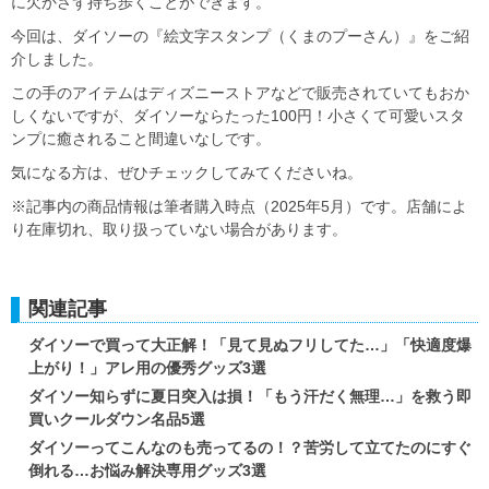
に欠かさず持ち歩くことができます。
今回は、ダイソーの『絵文字スタンプ（くまのプーさん）』をご紹
介しました。
この手のアイテムはディズニーストアなどで販売されていてもおか
しくないですが、ダイソーならたった100円！小さくて可愛いスタ
ンプに癒されること間違いなしです。
気になる方は、ぜひチェックしてみてくださいね。
※記事内の商品情報は筆者購入時点（2025年5月）です。店舗によ
り在庫切れ、取り扱っていない場合があります。
関連記事
ダイソーで買って大正解！「見て見ぬフリしてた…」「快適度爆
上がり！」アレ用の優秀グッズ3選
ダイソー知らずに夏日突入は損！「もう汗だく無理…」を救う即
買いクールダウン名品5選
ダイソーってこんなのも売ってるの！？苦労して立てたのにすぐ
倒れる…お悩み解決専用グッズ3選