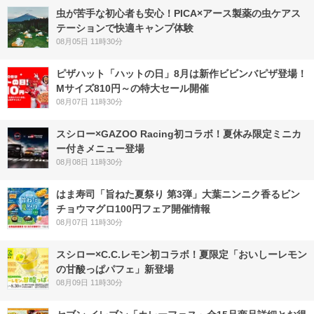
虫が苦手な初心者も安心！PICA×アース製薬の虫ケアス
テーションで快適キャンプ体験
08月05日 11時30分
ピザハット「ハットの日」8月は新作ビビンバピザ登場！
Mサイズ810円～の特大セール開催
08月07日 11時30分
スシロー×GAZOO Racing初コラボ！夏休み限定ミニカ
ー付きメニュー登場
08月08日 11時30分
はま寿司「旨ねた夏祭り 第3弾」大葉ニンニク香るビン
チョウマグロ100円フェア開催情報
08月07日 11時30分
スシロー×C.C.レモン初コラボ！夏限定「おいしーレモン
の甘酸っぱパフェ」新登場
08月09日 11時30分