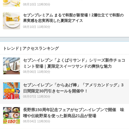
08月10日 11時30分
セブンプレミアム まるで和梨が新登場！2層仕立てで和梨の
果実感を忠実再現した夏限定アイス
08月10日 11時30分
トレンド | アクセスランキング
セブン‐イレブン「よくばりサンド」シリーズ新作チョコ
ミント登場｜夏限定スイーツサンドの爽快な魅力
08月06日 11時30分
セブン‐イレブン「からあげ棒」「アメリカンドッグ」3
日間限定30円引きセールを開催中！
08月07日 11時30分
長野県150周年記念フェアがセブン-イレブンで開催 味
噌や伝統野菜を使った新商品21品が登場
08月04日 11時30分