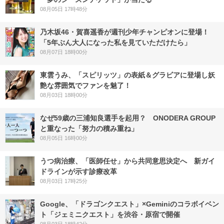
08月05日 17時48分
乃木坂46・賀喜遥香が週刊少年チャンピオンに登場！
「5年ぶん大人になった私を見ていただけたら」
08月07日 18時00分
東雲うみ、「スピリッツ」の表紙＆グラビアに登場し妖
艶な雰囲気でファンを魅了！
08月03日 18時00分
なぜ59歳の三浦知良選手を起用？ ONODERA GROUP
と重なった「努力の積み重ね」
08月05日 16時00分
うつ病治療、「医師任せ」から共同意思決定へ 新ガイ
ドラインが示す診療改革
08月03日 17時25分
Google、「ドラゴンクエスト」×Geminiのコラボイベン
ト「ジェミニクエスト」を渋谷・原宿で開催