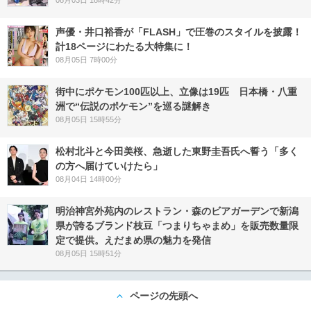
08月03日 18時42分
声優・井口裕香が「FLASH」で圧巻のスタイルを披露！
計18ページにわたる大特集に！
08月05日 7時00分
街中にポケモン100匹以上、立像は19匹 日本橋・八重
洲で“伝説のポケモン”を巡る謎解き
08月05日 15時55分
松村北斗と今田美桜、急逝した東野圭吾氏へ誓う「多く
の方へ届けていけたら」
08月04日 14時00分
明治神宮外苑内のレストラン・森のビアガーデンで新潟
県が誇るブランド枝豆「つまりちゃまめ」を販売数量限
定で提供。えだまめ県の魅力を発信
08月05日 15時51分
ページの先頭へ