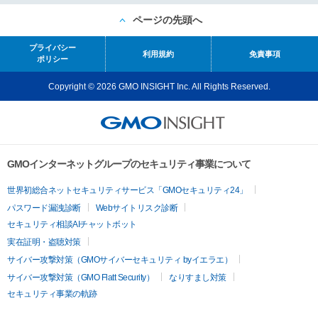
ページの先頭へ
プライバシー
利用規約
免責事項
ポリシー
Copyright © 2026 GMO INSIGHT Inc. All Rights Reserved.
GMOインターネットグループのセキュリティ事業について
世界初総合ネットセキュリティサービス「GMOセキュリティ24」
パスワード漏洩診断
Webサイトリスク診断
セキュリティ相談AIチャットボット
実在証明・盗聴対策
サイバー攻撃対策（GMOサイバーセキュリティ byイエラエ）
サイバー攻撃対策（GMO Flatt Security）
なりすまし対策
セキュリティ事業の軌跡