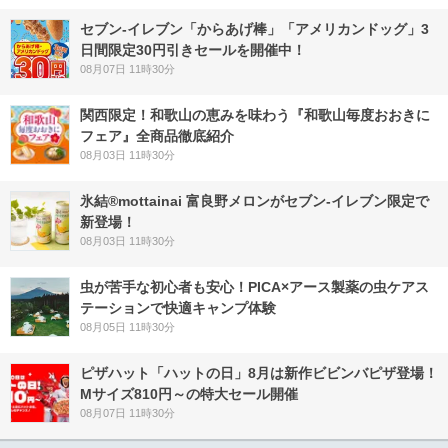
セブン‐イレブン「からあげ棒」「アメリカンドッグ」3
日間限定30円引きセールを開催中！
08月07日 11時30分
関西限定！和歌山の恵みを味わう『和歌山毎度おおきに
フェア』全商品徹底紹介
08月03日 11時30分
氷結®mottainai 富良野メロンがセブン‐イレブン限定で
新登場！
08月03日 11時30分
虫が苦手な初心者も安心！PICA×アース製薬の虫ケアス
テーションで快適キャンプ体験
08月05日 11時30分
ピザハット「ハットの日」8月は新作ビビンバピザ登場！
Mサイズ810円～の特大セール開催
08月07日 11時30分