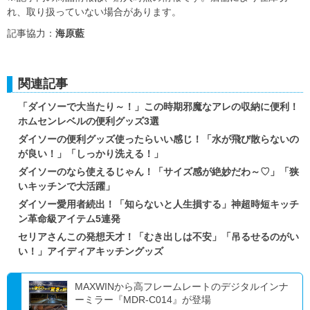
れ、取り扱っていない場合があります。
記事協力：
海原藍
関連記事
「ダイソーで大当たり～！」この時期邪魔なアレの収納に便利！
ホムセンレベルの便利グッズ3選
ダイソーの便利グッズ使ったらいい感じ！「水が飛び散らないの
が良い！」「しっかり洗える！」
ダイソーのなら使えるじゃん！「サイズ感が絶妙だわ～♡」「狭
いキッチンで大活躍」
ダイソー愛用者続出！「知らないと人生損する」神超時短キッチ
ン革命級アイテム5連発
セリアさんこの発想天才！「むき出しは不安」「吊るせるのがい
い！」アイディアキッチングッズ
MAXWINから高フレームレートのデジタルインナ
ーミラー『MDR-C014』が登場