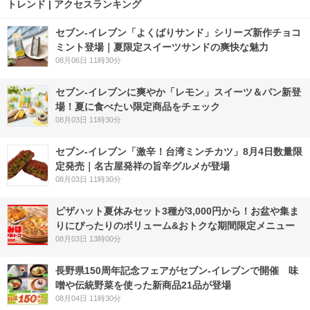
トレンド | アクセスランキング
セブン‐イレブン「よくばりサンド」シリーズ新作チョコ
ミント登場｜夏限定スイーツサンドの爽快な魅力
08月06日 11時30分
セブン‐イレブンに爽やか「レモン」スイーツ＆パン新登
場！夏に食べたい限定商品をチェック
08月03日 11時30分
セブン-イレブン「激辛！台湾ミンチカツ」8月4日数量限
定発売｜名古屋発祥の旨辛グルメが登場
08月03日 11時30分
ピザハット夏休みセット3種が3,000円から！お盆や集ま
りにぴったりのボリューム&おトクな期間限定メニュー
08月03日 13時00分
長野県150周年記念フェアがセブン-イレブンで開催 味
噌や伝統野菜を使った新商品21品が登場
08月04日 11時30分