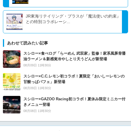
JR東海リテイリング・プラスが『魔法使いの約束』
との特別コラボレーシ...
あわせて読みたい記事
スシロー×食べログ「らーめん 武双家」監修！家系風豚骨醤
油ラーメン＆新感覚冷やしとり天うどんが新登場
08月09日 11時30分
スシロー×C.C.レモン初コラボ！夏限定「おいしーレモンの
甘酸っぱパフェ」新登場
08月09日 11時30分
スシロー×GAZOO Racing初コラボ！夏休み限定ミニカー付
きメニュー登場
08月08日 11時30分