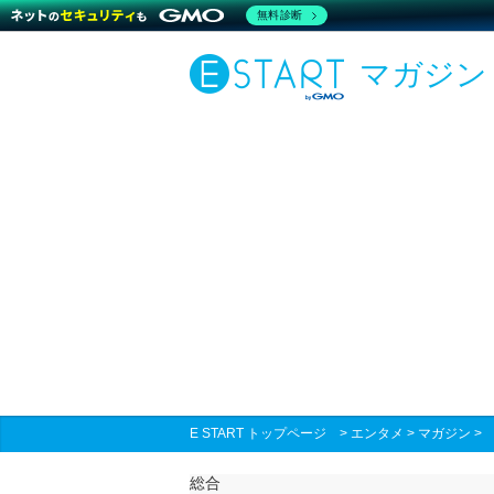
無料診断
マガジン
E START トップページ
>
エンタメ
>
マガジン
総合