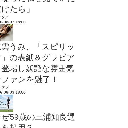
だけたら」
ンタメ
6-08-07 18:00
東雲うみ、「スピリッ
ツ」の表紙＆グラビア
に登場し妖艶な雰囲気
でファンを魅了！
ンタメ
6-08-03 18:00
なぜ59歳の三浦知良選
手を起用？