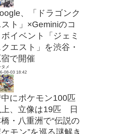
oogle、「ドラゴンク
スト」×Geminiのコ
ラボイベント「ジェミ
ニクエスト」を渋谷・
原宿で開催
ンタメ
6-08-03 18:42
街中にポケモン100匹
以上、立像は19匹 日
本橋・八重洲で“伝説の
ポケモン”を巡る謎解き