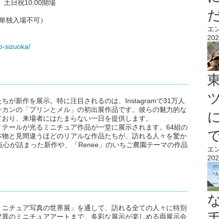
） 土日祝10:00開場
し単独入場不可）
エ
202
co-sizuoka/
が新作を展示。特に注目されるのは、Instagramで31万人
チカンの「プリンとメル」の初出展作品です。彼らの魅力的な
ており、来場者にはたまらない一日を提供します。
テールが光るミニチュア作品が一堂に展示されます。64組の
本物と見間違うほどのリアルな作品たちが、訪れる人々を驚か
点心が詰まった新作や、「Renee」のいちご農園テーマの作品
エ
202
ミニチュア写真の世界展」を通して、訪れる全ての人々に特別
驚異のミニチュアアートまで、多彩な展示が楽しめる両展示会