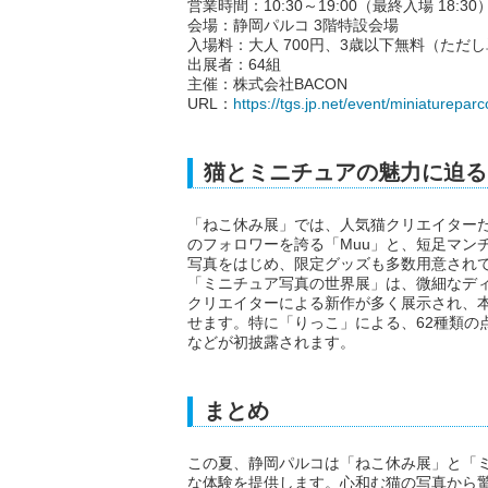
営業時間：10:30～19:00（最終入場 18:30
会場：静岡パルコ 3階特設会場
入場料：大人 700円、3歳以下無料（ただ
出展者：64組
主催：株式会社BACON
URL：
https://tgs.jp.net/event/miniaturepar
猫とミニチュアの魅力に迫る
「ねこ休み展」では、人気猫クリエイターたち
のフォロワーを誇る「Muu」と、短足マン
写真をはじめ、限定グッズも多数用意され
「ミニチュア写真の世界展」は、微細なディ
クリエイターによる新作が多く展示され、
せます。特に「りっこ」による、62種類の
などが初披露されます。
まとめ
この夏、静岡パルコは「ねこ休み展」と「
な体験を提供します。心和む猫の写真から