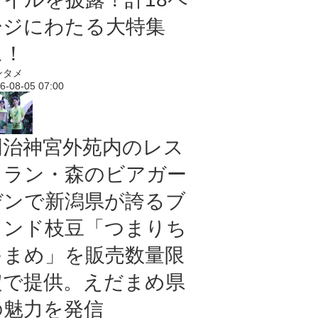
ージにわたる大特集
に！
ンタメ
6-08-05 07:00
明治神宮外苑内のレス
トラン・森のビアガー
デンで新潟県が誇るブ
ランド枝豆「つまりち
ゃまめ」を販売数量限
定で提供。えだまめ県
の魅力を発信