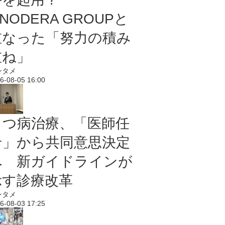
NODERA GROUPと
重なった「努力の積み
重ね」
ンタメ
6-08-05 16:00
うつ病治療、「医師任
せ」から共同意思決定
へ 新ガイドラインが
示す診療改革
ンタメ
6-08-03 17:25