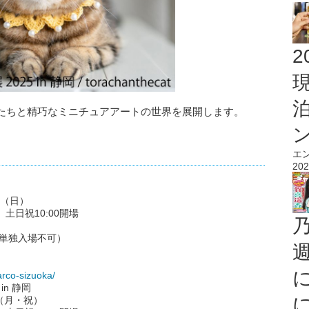
2
たちと精巧なミニチュアアートの世界を展開します。
エ
202
日（日）
） 土日祝10:00開場
し単独入場不可）
arco-sizuoka/
n 静岡
日（月・祝）