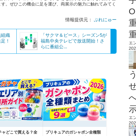
ます。ぜひこの機会に足を運び、両展示の魅力に触れてみてく
O
情報提供元：
ぷれにゅー
員組織
「サクマ＆ピース」シーズン5が
発足！
福島中央テレビで放送開始！さ
エ
らに番組公...
202
エ
202
チャどこで買える？全
プリキュアのガシャポン全種類