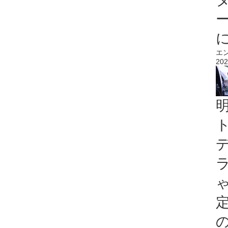
エ
202