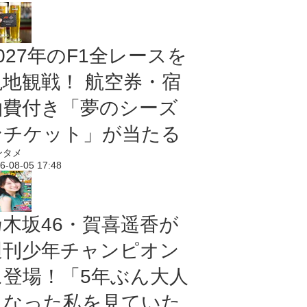
027年のF1全レースを
現地観戦！ 航空券・宿
泊費付き「夢のシーズ
ンチケット」が当たる
ンタメ
6-08-05 17:48
乃木坂46・賀喜遥香が
週刊少年チャンピオン
に登場！「5年ぶん大人
になった私を見ていた