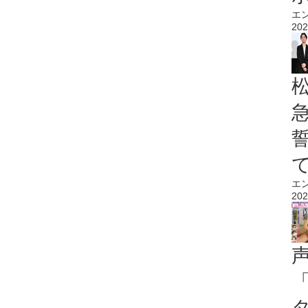
エ
202
エ
202