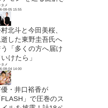
ンタメ
6-08-05 15:55
松村北斗と今田美桜、
急逝した東野圭吾氏へ
誓う「多くの方へ届け
ていけたら」
ンタメ
6-08-04 14:00
声優・井口裕香が
「FLASH」で圧巻のス
タイルを披露！計18ペ