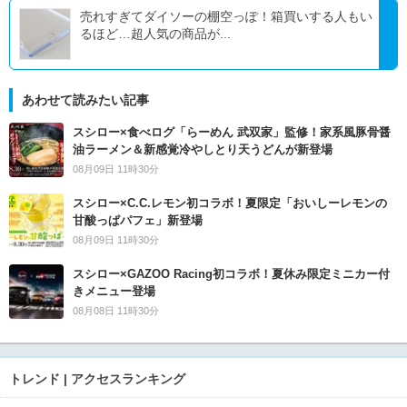
売れすぎてダイソーの棚空っぽ！箱買いする人もい
るほど…超人気の商品が...
あわせて読みたい記事
スシロー×食べログ「らーめん 武双家」監修！家系風豚骨醤
油ラーメン＆新感覚冷やしとり天うどんが新登場
08月09日 11時30分
スシロー×C.C.レモン初コラボ！夏限定「おいしーレモンの
甘酸っぱパフェ」新登場
08月09日 11時30分
スシロー×GAZOO Racing初コラボ！夏休み限定ミニカー付
きメニュー登場
08月08日 11時30分
トレンド | アクセスランキング