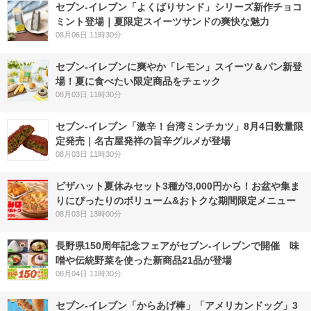
セブン‐イレブン「よくばりサンド」シリーズ新作チョコ
ミント登場｜夏限定スイーツサンドの爽快な魅力
08月06日 11時30分
セブン‐イレブンに爽やか「レモン」スイーツ＆パン新登
場！夏に食べたい限定商品をチェック
08月03日 11時30分
セブン-イレブン「激辛！台湾ミンチカツ」8月4日数量限
定発売｜名古屋発祥の旨辛グルメが登場
08月03日 11時30分
ピザハット夏休みセット3種が3,000円から！お盆や集ま
りにぴったりのボリューム&おトクな期間限定メニュー
08月03日 13時00分
長野県150周年記念フェアがセブン-イレブンで開催 味
噌や伝統野菜を使った新商品21品が登場
08月04日 11時30分
セブン‐イレブン「からあげ棒」「アメリカンドッグ」3