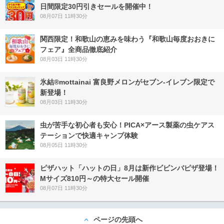
日間限定30円引きセールを開催中！
08月07日 11時30分
関西限定！和歌山の恵みを味わう『和歌山毎度おおきに
フェア』全商品徹底紹介
08月03日 11時30分
氷結®mottainai 富良野メロンがセブン‐イレブン限定で
新登場！
08月03日 11時30分
虫が苦手な初心者も安心！PICA×アース製薬の虫ケアス
テーションで快適キャンプ体験
08月05日 11時30分
ピザハット「ハットの日」8月は新作ビビンバピザ登場！
Mサイズ810円～の特大セール開催
08月07日 11時30分
ページの先頭へ