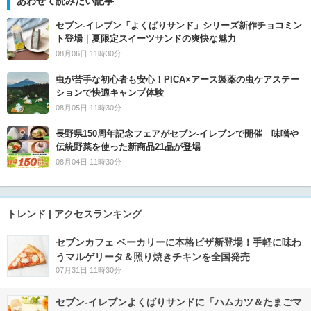
あわせて読みたい記事
セブン‐イレブン「よくばりサンド」シリーズ新作チョコミン
ト登場｜夏限定スイーツサンドの爽快な魅力
08月06日 11時30分
虫が苦手な初心者も安心！PICA×アース製薬の虫ケアステー
ションで快適キャンプ体験
08月05日 11時30分
長野県150周年記念フェアがセブン-イレブンで開催 味噌や
伝統野菜を使った新商品21品が登場
08月04日 11時30分
トレンド | アクセスランキング
セブンカフェ ベーカリーに本格ピザ新登場！手軽に味わ
うマルゲリータ＆照り焼きチキンを全国発売
07月31日 11時30分
セブン‐イレブンよくばりサンドに「ハムカツ＆たまごマ