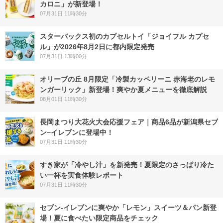
カロニ」が新登場！
07月31日 11時30分
スターバックス初のカプセルトイ「ジョイフル カプセ
ル」が2026年8月2日に都内限定発売
07月31日 13時00分
オリーブの丘 8月限定「冷製カッペリーニ 赤海老のレモ
ンガーリック」新登場！爽やか夏メニューを徹底解説
08月01日 11時30分
長岡まつり大花火大会応援フェア｜商品6品が新潟県セブ
ン−イレブンに登場中！
07月31日 11時30分
すき家が「冷やし汁」を新発売！夏限定のさっぱり冷た
い一杯を実食体験レポート
07月31日 11時30分
セブン‐イレブンに爽やか「レモン」スイーツ＆パン新登
場！夏に食べたい限定商品をチェック