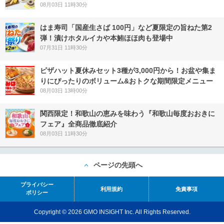
08月03日 11時30分
はま寿司「国産生さば 100円」など夏限定の旨ねた第2
弾！漬けホタルイカや本鮪ほほ肉も登場中
07月31日 11時30分
ピザハット夏休みセット3種が3,000円から！お盆や集ま
りにぴったりのボリューム&おトクな期間限定メニュー
08月03日 13時00分
関西限定！和歌山の恵みを味わう『和歌山毎度おおきに
フェア』全商品徹底紹介
08月03日 11時30分
ページの先頭へ
プライバシー
利用規約
免責事項
ポリシー
Copyright © 2026 GMO INSIGHT Inc. All Rights Reserved.