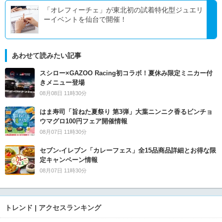
「オレフィーチェ」が東北初の試着特化型ジュエリ
ーイベントを仙台で開催！
あわせて読みたい記事
スシロー×GAZOO Racing初コラボ！夏休み限定ミニカー付
きメニュー登場
08月08日 11時30分
はま寿司「旨ねた夏祭り 第3弾」大葉ニンニク香るビンチョ
ウマグロ100円フェア開催情報
08月07日 11時30分
セブン‐イレブン「カレーフェス」全15品商品詳細とお得な限
定キャンペーン情報
08月07日 11時30分
トレンド | アクセスランキング