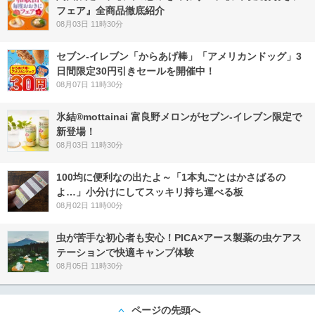
フェア』全商品徹底紹介
08月03日 11時30分
セブン‐イレブン「からあげ棒」「アメリカンドッグ」3
日間限定30円引きセールを開催中！
08月07日 11時30分
氷結®mottainai 富良野メロンがセブン‐イレブン限定で
新登場！
08月03日 11時30分
100均に便利なの出たよ～「1本丸ごとはかさばるの
よ…」小分けにしてスッキリ持ち運べる板
08月02日 11時00分
虫が苦手な初心者も安心！PICA×アース製薬の虫ケアス
テーションで快適キャンプ体験
08月05日 11時30分
ページの先頭へ