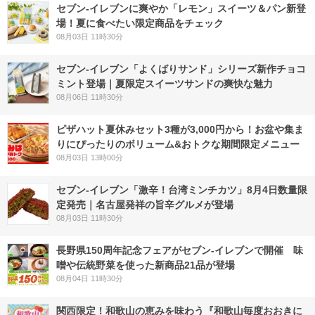
セブン‐イレブンに爽やか「レモン」スイーツ＆パン新登
場！夏に食べたい限定商品をチェック
08月03日 11時30分
セブン‐イレブン「よくばりサンド」シリーズ新作チョコ
ミント登場｜夏限定スイーツサンドの爽快な魅力
08月06日 11時30分
ピザハット夏休みセット3種が3,000円から！お盆や集ま
りにぴったりのボリューム&おトクな期間限定メニュー
08月03日 13時00分
セブン-イレブン「激辛！台湾ミンチカツ」8月4日数量限
定発売｜名古屋発祥の旨辛グルメが登場
08月03日 11時30分
長野県150周年記念フェアがセブン-イレブンで開催 味
噌や伝統野菜を使った新商品21品が登場
08月04日 11時30分
関西限定！和歌山の恵みを味わう『和歌山毎度おおきに