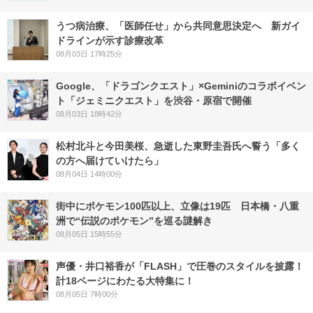
うつ病治療、「医師任せ」から共同意思決定へ 新ガイ
ドラインが示す診療改革
08月03日 17時25分
Google、「ドラゴンクエスト」×Geminiのコラボイベン
ト「ジェミニクエスト」を渋谷・原宿で開催
08月03日 18時42分
松村北斗と今田美桜、急逝した東野圭吾氏へ誓う「多く
の方へ届けていけたら」
08月04日 14時00分
街中にポケモン100匹以上、立像は19匹 日本橋・八重
洲で“伝説のポケモン”を巡る謎解き
08月05日 15時55分
声優・井口裕香が「FLASH」で圧巻のスタイルを披露！
計18ページにわたる大特集に！
08月05日 7時00分