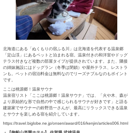
北海道にある「ぬくもりの宿ふる川」は北海道を代表する温泉郷
「定山渓」にあるペットと泊まれる宿。温泉付きの和洋室やドッグ
テラス付きなど複数の部屋タイプが提供されています。また、隣接
の姉妹施設にはドッグラン（冬季は閉鎖）や屋外テラス、レストラ
ンも。ペットの宿泊料金は無料なのでリーズナブルなのもポイント
です。
ここは桃源郷！温泉サウナ
温泉宿リスト「ここは桃源郷！温泉サウナ」では、「火や木、森が
より原始的な形で自然の中で感じられるサウナが好きです」と語る
建築家でサウナーの鈴野浩一さんが、最高にリラックスできる温泉
とサウナを楽しめる宿を紹介しています。
https://travel.biglobe.ne.jp/onsen/award/016/kenjin/articles006.html
・【御船山楽園ホテル】 佐賀県 武雄温泉