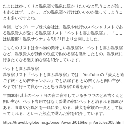
たまにはゆっくりと温泉宿で温泉に浸かりたいなと思うことが誰し
もあるはず。しかし、どの温泉宿へ行けばいいのか迷ってしまうこ
とも多いですよね。
今回、ビッグローブ株式会社は、温泉や旅行のスペシャリストであ
る温泉賢人が愛する温泉宿リスト「ペットも喜ぶ温泉宿」、「ここ
は桃源郷！温泉サウナ」を5月21日より公開しました。
こちらのリストは食べ物の美味しい温泉宿や、ペットも喜ぶ温泉宿
など、温泉賢人が独自の視点で勧める宿を選出したもの。温泉旅に
行きたくなる魅力的な宿を紹介しています。
ペットも喜ぶ温泉宿
温泉宿リスト「ペットも喜ぶ温泉宿」では、YouTube の「愛犬と過
ごす旅・とめ吉チャンネル」でも活躍する とめ吉くんと飼い主が、
今までに行って良かったと思う温泉宿10選を紹介。
年間30軒以上のペット可の宿に宿泊しているチワワのとめ吉くんと
飼い主が、ペット専用ではなく普通の宿にペットと泊まれる部屋が
ある、食事やお風呂を一緒に楽しめる、愛犬を家族の一員として扱
ってくれる、といった視点で選んだ宿を紹介しています。
https://travel.biglobe.ne.jp/onsen/award/016/kenjin/articles005.html