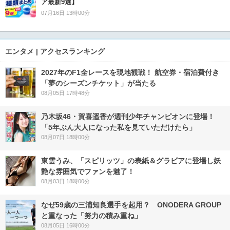
ア最新9選】
07月16日 13時00分
エンタメ | アクセスランキング
2027年のF1全レースを現地観戦！ 航空券・宿泊費付き
「夢のシーズンチケット」が当たる
08月05日 17時48分
乃木坂46・賀喜遥香が週刊少年チャンピオンに登場！
「5年ぶん大人になった私を見ていただけたら」
08月07日 18時00分
東雲うみ、「スピリッツ」の表紙＆グラビアに登場し妖
艶な雰囲気でファンを魅了！
08月03日 18時00分
なぜ59歳の三浦知良選手を起用？ ONODERA GROUP
と重なった「努力の積み重ね」
08月05日 16時00分