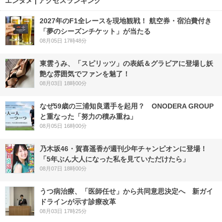
エンタメ | アクセスランキング
2027年のF1全レースを現地観戦！ 航空券・宿泊費付き
「夢のシーズンチケット」が当たる
08月05日 17時48分
東雲うみ、「スピリッツ」の表紙＆グラビアに登場し妖
艶な雰囲気でファンを魅了！
08月03日 18時00分
なぜ59歳の三浦知良選手を起用？ ONODERA GROUP
と重なった「努力の積み重ね」
08月05日 16時00分
乃木坂46・賀喜遥香が週刊少年チャンピオンに登場！
「5年ぶん大人になった私を見ていただけたら」
08月07日 18時00分
うつ病治療、「医師任せ」から共同意思決定へ 新ガイ
ドラインが示す診療改革
08月03日 17時25分