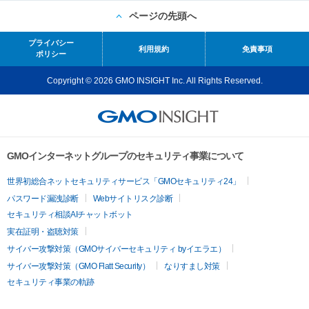
ページの先頭へ
プライバシー
利用規約
免責事項
ポリシー
Copyright © 2026 GMO INSIGHT Inc. All Rights Reserved.
GMOインターネットグループのセキュリティ事業について
世界初総合ネットセキュリティサービス「GMOセキュリティ24」
パスワード漏洩診断
Webサイトリスク診断
セキュリティ相談AIチャットボット
実在証明・盗聴対策
サイバー攻撃対策（GMOサイバーセキュリティ byイエラエ）
サイバー攻撃対策（GMO Flatt Security）
なりすまし対策
セキュリティ事業の軌跡