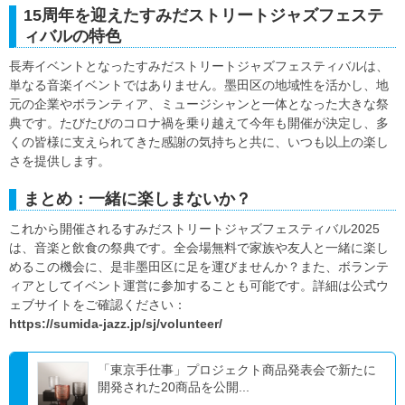
15周年を迎えたすみだストリートジャズフェステ
ィバルの特色
長寿イベントとなったすみだストリートジャズフェスティバルは、
単なる音楽イベントではありません。墨田区の地域性を活かし、地
元の企業やボランティア、ミュージシャンと一体となった大きな祭
典です。たびたびのコロナ禍を乗り越えて今年も開催が決定し、多
くの皆様に支えられてきた感謝の気持ちと共に、いつも以上の楽し
さを提供します。
まとめ：一緒に楽しまないか？
これから開催されるすみだストリートジャズフェスティバル2025
は、音楽と飲食の祭典です。全会場無料で家族や友人と一緒に楽し
めるこの機会に、是非墨田区に足を運びませんか？また、ボランテ
ィアとしてイベント運営に参加することも可能です。詳細は公式ウ
ェブサイトをご確認ください：
https://sumida-jazz.jp/sj/volunteer/
「東京手仕事」プロジェクト商品発表会で新たに
開発された20商品を公開...