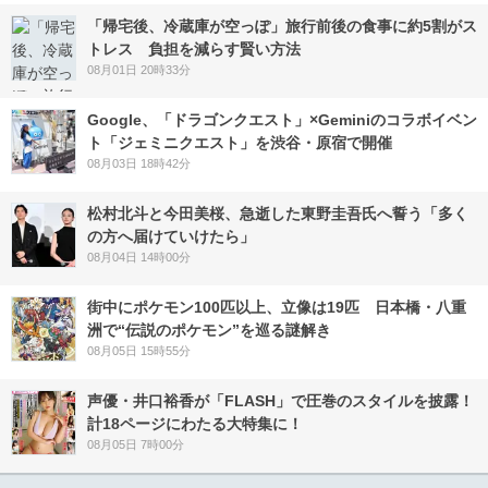
「帰宅後、冷蔵庫が空っぽ」旅行前後の食事に約5割がス
トレス 負担を減らす賢い方法
08月01日 20時33分
Google、「ドラゴンクエスト」×Geminiのコラボイベン
ト「ジェミニクエスト」を渋谷・原宿で開催
08月03日 18時42分
松村北斗と今田美桜、急逝した東野圭吾氏へ誓う「多く
の方へ届けていけたら」
08月04日 14時00分
街中にポケモン100匹以上、立像は19匹 日本橋・八重
洲で“伝説のポケモン”を巡る謎解き
08月05日 15時55分
声優・井口裕香が「FLASH」で圧巻のスタイルを披露！
計18ページにわたる大特集に！
08月05日 7時00分