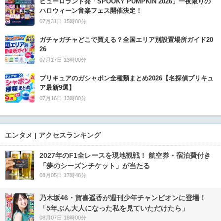
ピューロランド発「SPOOKY PUMPKIN 2026」一夜限りの
ハロウィーン音楽フェス開催決定！
07月31日 15時00分
ガチャガチャどこで買える？全国エリア別設置場所ガイド20
26
07月17日 13時00分
プリキュアのガシャポン全種類まとめ2026【名探偵プリキュ
ア最新9選】
07月16日 13時00分
エンタメ | アクセスランキング
2027年のF1全レースを現地観戦！ 航空券・宿泊費付き
「夢のシーズンチケット」が当たる
08月05日 17時48分
乃木坂46・賀喜遥香が週刊少年チャンピオンに登場！
「5年ぶん大人になった私を見ていただけたら」
08月07日 18時00分