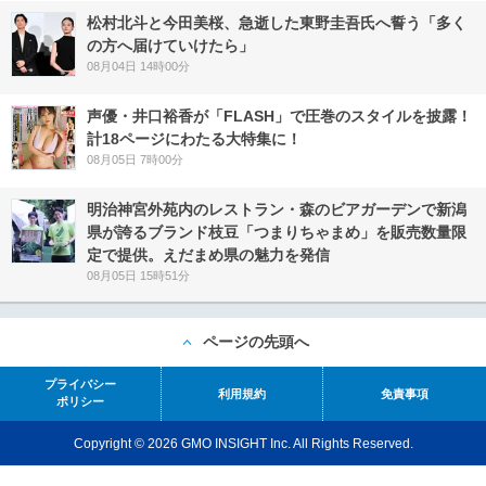
松村北斗と今田美桜、急逝した東野圭吾氏へ誓う「多く
の方へ届けていけたら」
08月04日 14時00分
声優・井口裕香が「FLASH」で圧巻のスタイルを披露！
計18ページにわたる大特集に！
08月05日 7時00分
明治神宮外苑内のレストラン・森のビアガーデンで新潟
県が誇るブランド枝豆「つまりちゃまめ」を販売数量限
定で提供。えだまめ県の魅力を発信
08月05日 15時51分
ページの先頭へ
プライバシー
利用規約
免責事項
ポリシー
Copyright © 2026 GMO INSIGHT Inc. All Rights Reserved.