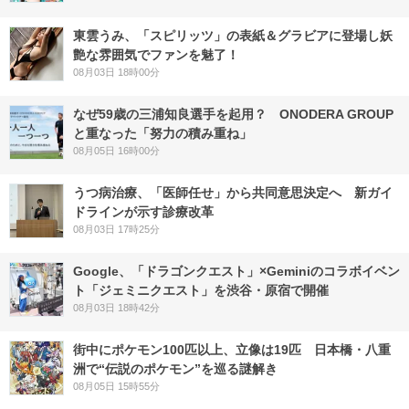
東雲うみ、「スピリッツ」の表紙＆グラビアに登場し妖
艶な雰囲気でファンを魅了！
08月03日 18時00分
なぜ59歳の三浦知良選手を起用？ ONODERA GROUP
と重なった「努力の積み重ね」
08月05日 16時00分
うつ病治療、「医師任せ」から共同意思決定へ 新ガイ
ドラインが示す診療改革
08月03日 17時25分
Google、「ドラゴンクエスト」×Geminiのコラボイベン
ト「ジェミニクエスト」を渋谷・原宿で開催
08月03日 18時42分
街中にポケモン100匹以上、立像は19匹 日本橋・八重
洲で“伝説のポケモン”を巡る謎解き
08月05日 15時55分