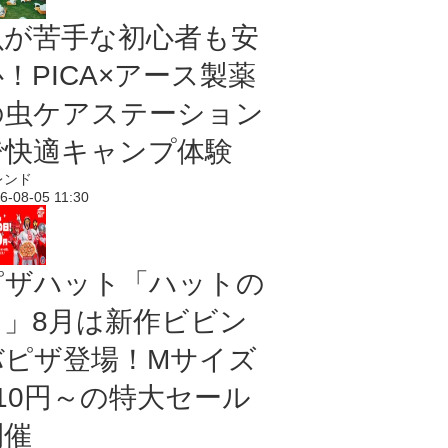
虫が苦手な初心者も安
！PICA×アース製薬
の虫ケアステーション
で快適キャンプ体験
レンド
6-08-05 11:30
ピザハット「ハットの
日」8月は新作ビビン
バピザ登場！Mサイズ
810円～の特大セール
開催