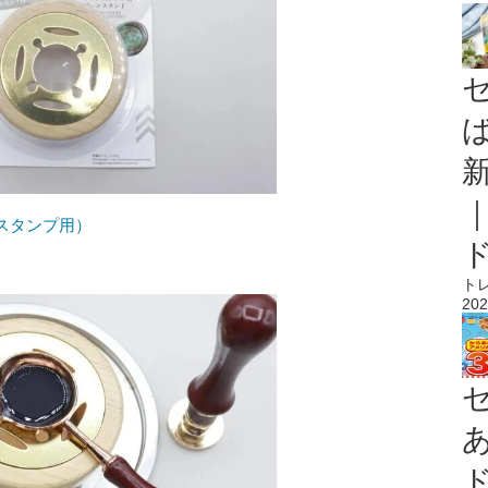
スタンプ用）
ト
202