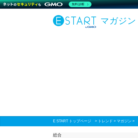
無料診断
マガジン
E START トップページ
>
トレンド
>
マガジン
総合