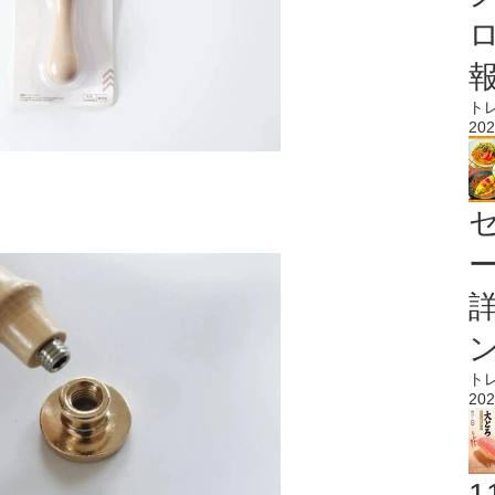
ト
202
ト
202