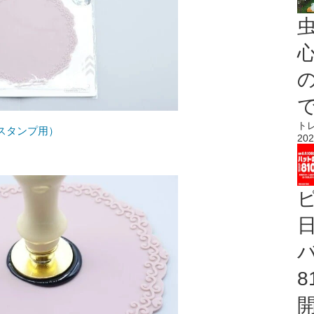
心
ト
スタンプ用）
202