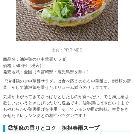
出典：PR TIMES
商品名：油淋鶏のせ中華麺サラダ
価格：598円（税込）
発売地域：全国（※宮崎県・鹿児島県を除く）
『油淋鶏のせ中華麺サラダ』は食べ応えのある中華麺に、8種類の野
菜、そして油淋鶏を乗せたボリューム満点のサラダです。
気温が上がってきてさっぱりとしたものが食べたい、でも満足感は
欲しいというときにぴったりな逸品です。油淋鶏には冷たいままで
もやわらかい鶏唐揚げを使用、そしてレモンや酢の酸味、生姜をき
かせたドレッシングとの相性バツグンです！
②胡麻の香りとコク 担担春雨スープ