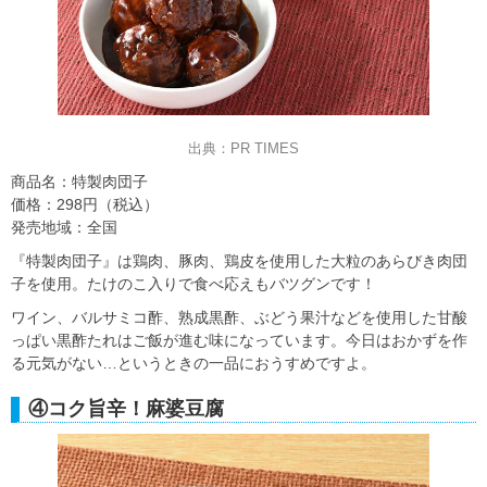
出典：PR TIMES
商品名：特製肉団子
価格：298円（税込）
発売地域：全国
『特製肉団子』は鶏肉、豚肉、鶏皮を使用した大粒のあらびき肉団
子を使用。たけのこ入りで食べ応えもバツグンです！
ワイン、バルサミコ酢、熟成黒酢、ぶどう果汁などを使用した甘酸
っぱい黒酢たれはご飯が進む味になっています。今日はおかずを作
る元気がない…というときの一品におうすめですよ。
④コク旨辛！麻婆豆腐