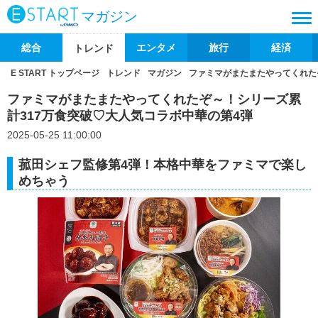
マガジン
総合
エンタメ
旅行
経済
トレンド
E START トップページ
トレンド
マガジン
ファミマがまたまたやってくれた
ファミマがまたまたやってくれたぞ～！シリーズ累
計317万食突破♡大人気コラボ中華の第4弾
2025-05-25 11:00:00
菰田シェフ監修第4弾！本格中華をファミマで楽し
めちゃう