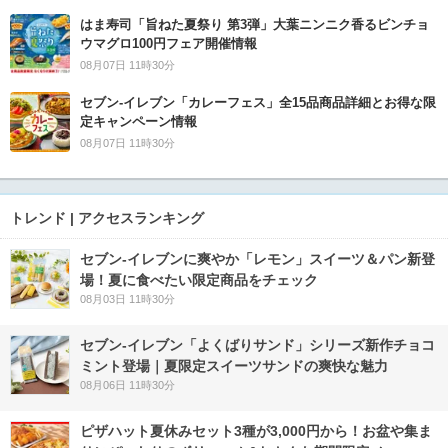
はま寿司「旨ねた夏祭り 第3弾」大葉ニンニク香るビンチョ
ウマグロ100円フェア開催情報
08月07日 11時30分
セブン‐イレブン「カレーフェス」全15品商品詳細とお得な限
定キャンペーン情報
08月07日 11時30分
トレンド | アクセスランキング
セブン‐イレブンに爽やか「レモン」スイーツ＆パン新登
場！夏に食べたい限定商品をチェック
08月03日 11時30分
セブン‐イレブン「よくばりサンド」シリーズ新作チョコ
ミント登場｜夏限定スイーツサンドの爽快な魅力
08月06日 11時30分
ピザハット夏休みセット3種が3,000円から！お盆や集ま