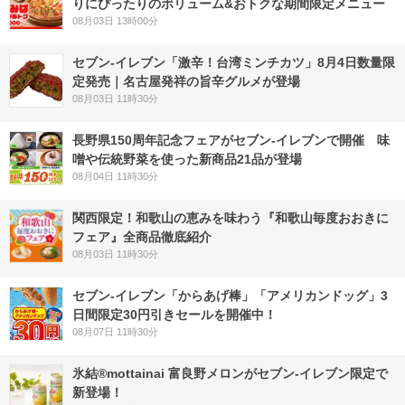
りにぴったりのボリューム&おトクな期間限定メニュー
08月03日 13時00分
セブン-イレブン「激辛！台湾ミンチカツ」8月4日数量限
定発売｜名古屋発祥の旨辛グルメが登場
08月03日 11時30分
長野県150周年記念フェアがセブン-イレブンで開催 味
噌や伝統野菜を使った新商品21品が登場
08月04日 11時30分
関西限定！和歌山の恵みを味わう『和歌山毎度おおきに
フェア』全商品徹底紹介
08月03日 11時30分
セブン‐イレブン「からあげ棒」「アメリカンドッグ」3
日間限定30円引きセールを開催中！
08月07日 11時30分
氷結®mottainai 富良野メロンがセブン‐イレブン限定で
新登場！