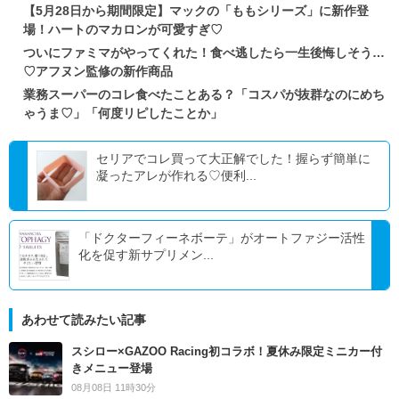
【5月28日から期間限定】マックの「ももシリーズ」に新作登
場！ハートのマカロンが可愛すぎ♡
ついにファミマがやってくれた！食べ逃したら一生後悔しそう…
♡アフヌン監修の新作商品
業務スーパーのコレ食べたことある？「コスパが抜群なのにめち
ゃうま♡」「何度リピしたことか」
セリアでコレ買って大正解でした！握らず簡単に
凝ったアレが作れる♡便利...
「ドクターフィーネボーテ」がオートファジー活性
化を促す新サプリメン...
あわせて読みたい記事
スシロー×GAZOO Racing初コラボ！夏休み限定ミニカー付
きメニュー登場
08月08日 11時30分