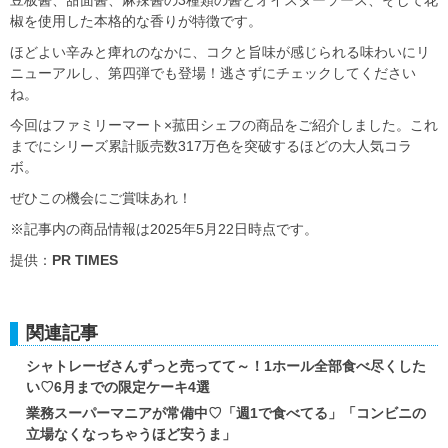
豆板醤、甜面醤、麻辣醤の3種類の醤とオイスターソース、そして花
椒を使用した本格的な香りが特徴です。
ほどよい辛みと痺れのなかに、コクと旨味が感じられる味わいにリ
ニューアルし、第四弾でも登場！逃さずにチェックしてください
ね。
今回はファミリーマート×菰田シェフの商品をご紹介しました。これ
までにシリーズ累計販売数317万色を突破するほどの大人気コラ
ボ。
ぜひこの機会にご賞味あれ！
※記事内の商品情報は2025年5月22日時点です。
提供：
PR TIMES
関連記事
シャトレーゼさんずっと売ってて～！1ホール全部食べ尽くした
い♡6月までの限定ケーキ4選
業務スーパーマニアが常備中♡「週1で食べてる」「コンビニの
立場なくなっちゃうほど安うま」