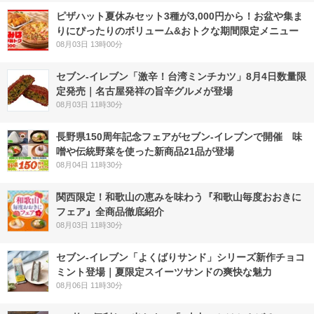
ピザハット夏休みセット3種が3,000円から！お盆や集ま
りにぴったりのボリューム&おトクな期間限定メニュー
08月03日 13時00分
セブン-イレブン「激辛！台湾ミンチカツ」8月4日数量限
定発売｜名古屋発祥の旨辛グルメが登場
08月03日 11時30分
長野県150周年記念フェアがセブン-イレブンで開催 味
噌や伝統野菜を使った新商品21品が登場
08月04日 11時30分
関西限定！和歌山の恵みを味わう『和歌山毎度おおきに
フェア』全商品徹底紹介
08月03日 11時30分
セブン‐イレブン「よくばりサンド」シリーズ新作チョコ
ミント登場｜夏限定スイーツサンドの爽快な魅力
08月06日 11時30分