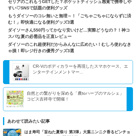
セリアのこれもうGETした？ポケットティッシュ感覚で携帯しや
すい♡SNSで話題の便利グッズ
もうダイソーのコレ無いと無理～！「ごちゃごちゃにならずに済
む！」即快適になる便利グッズ3選
ダイソーさん550円ってかなり安いけど…実際どうなの？！神コ
スパな夏の必需品を正直レビュー
ダイソーのこれ超便利だからみんなに広めたい！むしろ使わなき
ゃ損！即レジ行きの優秀グッズ3選
CR-Vのボディカラーを再現したスマホケース、エ
ンターテインメントマー...
自然との繋がりを深める「農toハーブのマルシェ」
コピス吉祥寺で開催！
あわせて読みたい記事
はま寿司「旨ねた夏祭り 第3弾」大葉ニンニク香るビンチョ