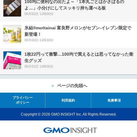
100均に便利なの出たよ～「1本丸ごとはかさばるの
よ…」小分けにしてスッキリ持ち運べる板
08月02日 11時00分
氷結®mottainai 富良野メロンがセブン‐イレブン限定で
新登場！
08月03日 11時30分
1枚22円って衝撃…100均で買えるとは思ってなかった衛
生グッズ
08月01日 11時00分
ページの先頭へ
プライバシー
利用規約
免責事項
ポリシー
Copyright © 2026 GMO INSIGHT Inc. All Rights Reserved.