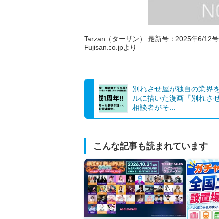
Tarzan（ターザン） 最新号：2025年6/12
Fujisan.co.jpより
別れさせ屋が独自の業界
ルに描いた漫画『別れさ
相談者がそ...
こんな記事も読まれています