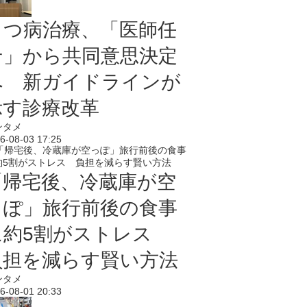
うつ病治療、「医師任
せ」から共同意思決定
へ 新ガイドラインが
示す診療改革
ンタメ
6-08-03 17:25
「帰宅後、冷蔵庫が空
っぽ」旅行前後の食事
に約5割がストレス
負担を減らす賢い方法
ンタメ
6-08-01 20:33