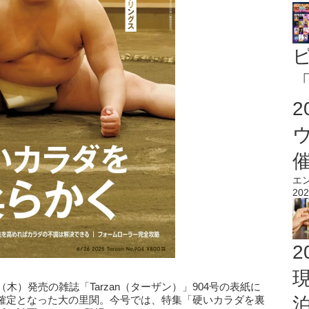
「
エ
202
2
木）発売の雑誌「Tarzan（ターザン）」904号の表紙に
確定となった大の里関。今号では、特集「硬いカラダを裏