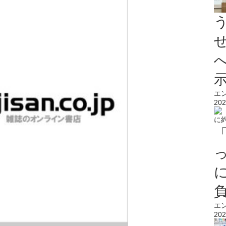
エ
202
エ
202