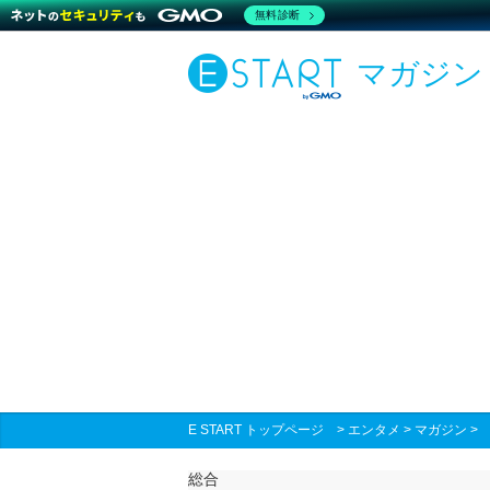
無料診断
マガジン
E START トップページ
>
エンタメ
>
マガジン
総合