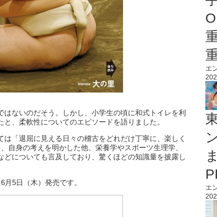
O
エ
202
ではないのだそう。しかし、小学生の頃に和式トイレを利
たと、柔軟性についてのエピソードを語りました。
ては「退屈に見える日々の稽古をどれだけ丁寧に、楽しく
と、自身の考えを明かした他、栄養学やスポーツ生理学、
などについても言及しており、驚くほどの知識量を披露し
号は6月5日（木）発売です。
エ
202