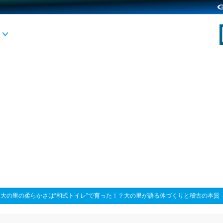
>
大の里の柔らかさは“和式トイレ”で育った！？大の里が語る体づくりと稽古の本質