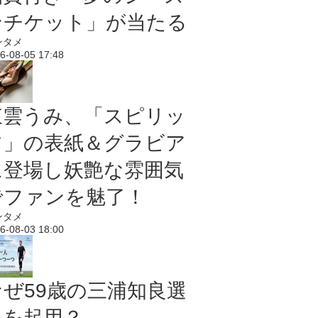
ンチケット」が当たる
ンタメ
6-08-05 17:48
東雲うみ、「スピリッ
ツ」の表紙＆グラビア
に登場し妖艶な雰囲気
でファンを魅了！
ンタメ
6-08-03 18:00
なぜ59歳の三浦知良選
手を起用？