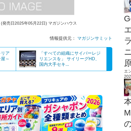
G
号 (発売日2025年05月22日) マガジンハウス
エ
情報提供元：
マガジンサミット
をリア
「すべての組織にサイバーレジ
せ屋～
リエンスを」 サイリーグHD、
国内大手セキ...
エ
202
M