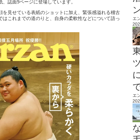
紙、誌面9ページに登場しています。
顔を見せている表紙のショットに加え、緊張感溢れる稽古
ではこれまでの道のりと、自身の柔軟性などについて語っ
エ
202
エ
202