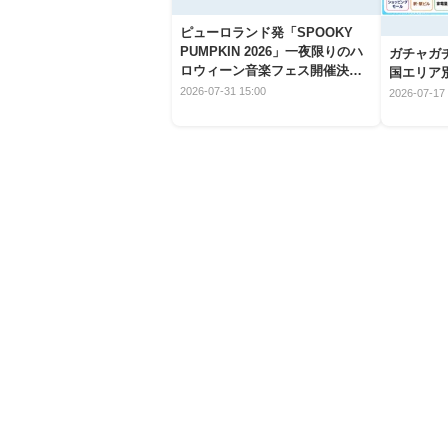
ピューロランド発「SPOOKY
PUMPKIN 2026」一夜限りのハ
ガチャガ
ロウィーン音楽フェス開催決
国エリア別
定！
2026-07-31 15:00
2026-07-17 