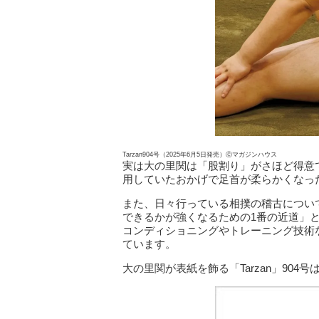
Tarzan904号（2025年6月5日発売）Ⓒマガジンハウス
実は大の里関は「股割り」がさほど得意
用していたおかげで足首が柔らかくなっ
また、日々行っている相撲の稽古につい
できるかが強くなるための1番の近道」
コンディショニングやトレーニング技術
ています。
大の里関が表紙を飾る「Tarzan」904