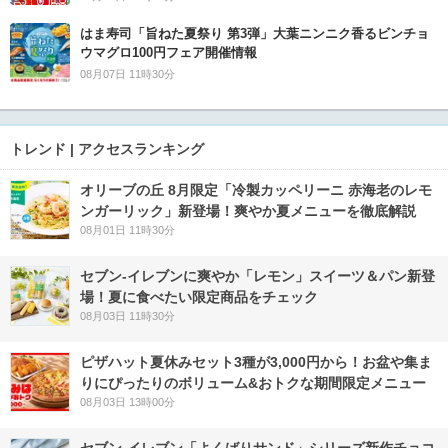
はま寿司「旨ねた夏祭り 第3弾」大葉ニンニク香るビンチョ
ウマグロ100円フェア開催情報
08月07日 11時30分
トレンド | アクセスランキング
オリーブの丘 8月限定「冷製カッペリーニ 赤海老のレモ
ンガーリック」新登場！爽やか夏メニューを徹底解説
08月01日 11時30分
セブン‐イレブンに爽やか「レモン」スイーツ＆パン新登
場！夏に食べたい限定商品をチェック
08月03日 11時30分
ピザハット夏休みセット3種が3,000円から！お盆や集ま
りにぴったりのボリューム&おトクな期間限定メニュー
08月03日 13時00分