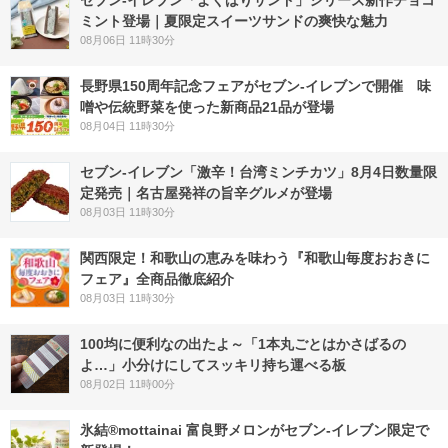
セブン‐イレブン「よくばりサンド」シリーズ新作チョコ
ミント登場｜夏限定スイーツサンドの爽快な魅力
08月06日 11時30分
長野県150周年記念フェアがセブン-イレブンで開催 味
噌や伝統野菜を使った新商品21品が登場
08月04日 11時30分
セブン-イレブン「激辛！台湾ミンチカツ」8月4日数量限
定発売｜名古屋発祥の旨辛グルメが登場
08月03日 11時30分
関西限定！和歌山の恵みを味わう『和歌山毎度おおきに
フェア』全商品徹底紹介
08月03日 11時30分
100均に便利なの出たよ～「1本丸ごとはかさばるの
よ…」小分けにしてスッキリ持ち運べる板
08月02日 11時00分
氷結®mottainai 富良野メロンがセブン‐イレブン限定で