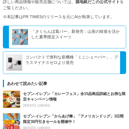
詳しい商品情報や販売店舗については、
築地銀だこの公式サイト
を
ご覧ください。
※本記事はPR TIMESのリリースを元にAIが執筆しています。
「さくらんぼ葛バー」新発売：山形の味覚を活か
した夏季限定スイーツ
コンパクトで便利な新機種「ミニシェーバー」、プ
ラスマイナスゼロより発売
あわせて読みたい記事
セブン‐イレブン「カレーフェス」全15品商品詳細とお得な限
定キャンペーン情報
08月07日 11時30分
セブン‐イレブン「からあげ棒」「アメリカンドッグ」3日間
限定30円引きセールを開催中！
08月07日 11時30分