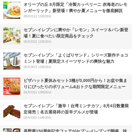
オリーブの丘 8月限定「冷製カッペリーニ 赤海老のレモ
ンガーリック」新登場！爽やか夏メニューを徹底解説
08月01日 11時30分
セブン‐イレブンに爽やか「レモン」スイーツ＆パン新登
場！夏に食べたい限定商品をチェック
08月03日 11時30分
セブン‐イレブン「よくばりサンド」シリーズ新作チョコ
ミント登場｜夏限定スイーツサンドの爽快な魅力
08月06日 11時30分
ピザハット夏休みセット3種が3,000円から！お盆や集ま
りにぴったりのボリューム&おトクな期間限定メニュー
08月03日 13時00分
セブン-イレブン「激辛！台湾ミンチカツ」8月4日数量限
定発売｜名古屋発祥の旨辛グルメが登場
08月03日 11時30分
長野県150周年記念フェアがセブン-イレブンで開催 味