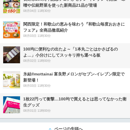
噌や伝統野菜を使った新商品21品が登場
08月04日 11時30分
関西限定！和歌山の恵みを味わう『和歌山毎度おおきに
フェア』全商品徹底紹介
08月03日 11時30分
100均に便利なの出たよ～「1本丸ごとはかさばるの
よ…」小分けにしてスッキリ持ち運べる板
08月02日 11時00分
氷結®mottainai 富良野メロンがセブン‐イレブン限定で
新登場！
08月03日 11時30分
1枚22円って衝撃…100均で買えるとは思ってなかった衛
生グッズ
08月01日 11時00分
ページの先頭へ