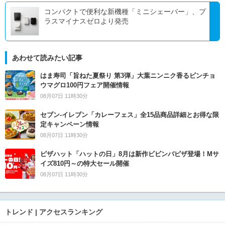
コンパクトで便利な新機種「ミニシェーバー」、プ
ラスマイナスゼロより発売
あわせて読みたい記事
はま寿司「旨ねた夏祭り 第3弾」大葉ニンニク香るビンチョ
ウマグロ100円フェア開催情報
08月07日 11時30分
セブン‐イレブン「カレーフェス」全15品商品詳細とお得な限
定キャンペーン情報
08月07日 11時30分
ピザハット「ハットの日」8月は新作ビビンバピザ登場！Mサ
イズ810円～の特大セール開催
08月07日 11時30分
トレンド | アクセスランキング