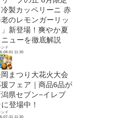
「冷製カッペリーニ 赤
海老のレモンガーリッ
ク」新登場！爽やか夏
メニューを徹底解説
レンド
6-08-01 11:30
長岡まつり大花火大会
応援フェア｜商品6品が
新潟県セブン−イレブ
ンに登場中！
レンド
6-07-31 11:30