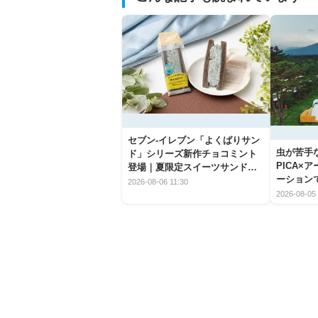
セブン‐イレブン「よくばりサン
虫が苦手
ド」シリーズ新作チョコミント
PICA×
登場｜夏限定スイーツサンドの
ーション
爽快な魅力
2026-08-06 11:30
2026-08-05 