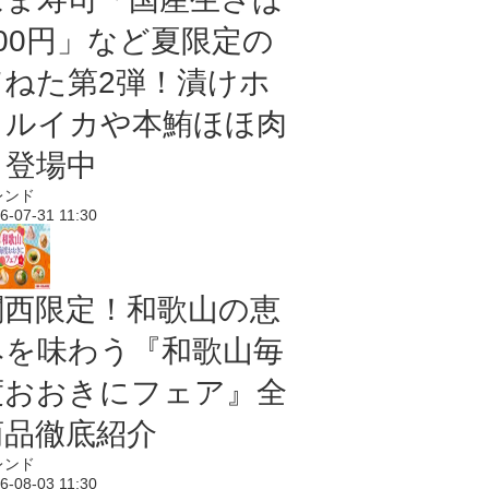
100円」など夏限定の
旨ねた第2弾！漬けホ
タルイカや本鮪ほほ肉
も登場中
レンド
6-07-31 11:30
関西限定！和歌山の恵
みを味わう『和歌山毎
度おおきにフェア』全
商品徹底紹介
レンド
6-08-03 11:30