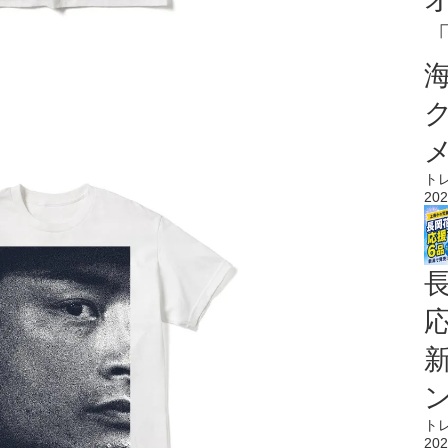
ト
202
ト
202