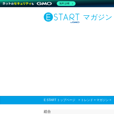
無料診断
マガジン
E START トップページ
>
トレンド
>
マガジン
総合