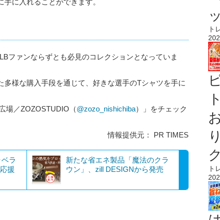
に手に入れることができます。
ト
202
、MLBファンならずとも必見のコレクションとなっていま
た多様な購入手段を通じて、好きな選手のTシャツを手に
ト
広場／ZOZOSTUDIO（
@zozo_nishichiba
）」をチェック
情報提供元： PR TIMES
ラベラ
新たな省エネ製品「魔法のクラ
ト
、応援
ウン」、zill DESIGNから発売
202