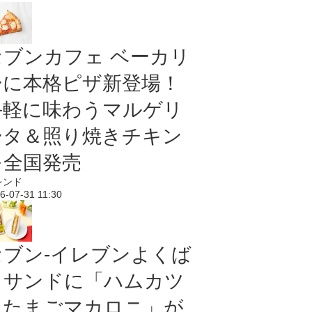
セブンカフェ ベーカリ
ーに本格ピザ新登場！
手軽に味わうマルゲリ
ータ＆照り焼きチキン
を全国発売
レンド
6-07-31 11:30
セブン‐イレブンよくば
りサンドに「ハムカツ
＆たまごマカロニ」が