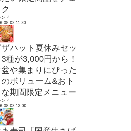
ック
レンド
6-08-03 11:30
ピザハット夏休みセッ
3種が3,000円から！
お盆や集まりにぴった
りのボリューム&おト
クな期間限定メニュー
レンド
6-08-03 13:00
はま寿司「国産生さば