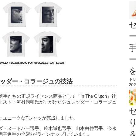
ト
ッダー・コラージュの技法
202
たちの正規ライセンス商品として「In The Clutch」社
ィスト・河村康輔氏が手がけたシュレッダー・コラージュ
たユニークなTシャツが完成しました。
ズ・ヌートバー選手、鈴木誠也選手、山本由伸選手、今永
翔平選手の全6型がラインナップしています。