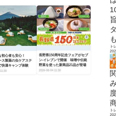
ト
202
長野県150周年記念フェアがセブ
な初心者も安心！
ン-イレブンで開催 味噌や伝統
アース製薬の虫ケアステ
野菜を使った新商品21品が登場
で快適キャンプ体験
2026-08-04 11:30
11:30
ト
202