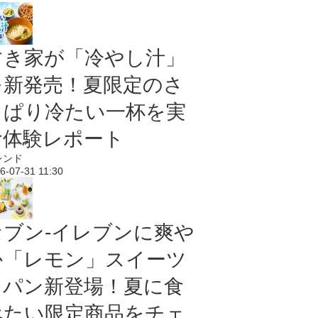
すき家が「冷やし汁」
を新発売！夏限定のさ
っぱり冷たい一杯を実
食体験レポート
レンド
6-07-31 11:30
セブン‐イレブンに爽や
か「レモン」スイーツ
＆パン新登場！夏に食
べたい限定商品をチェ