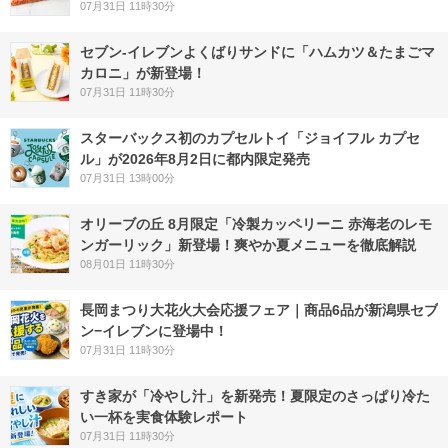
07月31日 11時30分
セブン‐イレブンよくばりサンドに「ハムカツ＆たまごマ
カロニ」が新登場！
07月31日 11時30分
スターバックス初のカプセルトイ「ジョイフル カプセ
ル」が2026年8月2日に都内限定発売
07月31日 13時00分
オリーブの丘 8月限定「冷製カッペリーニ 赤海老のレモ
ンガーリック」新登場！爽やか夏メニューを徹底解説
08月01日 11時30分
長岡まつり大花火大会応援フェア｜商品6品が新潟県セブ
ン−イレブンに登場中！
07月31日 11時30分
すき家が「冷やし汁」を新発売！夏限定のさっぱり冷た
い一杯を実食体験レポート
07月31日 11時30分