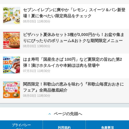
セブン‐イレブンに爽やか「レモン」スイーツ＆パン新登
場！夏に食べたい限定商品をチェック
08月03日 11時30分
ピザハット夏休みセット3種が3,000円から！お盆や集ま
りにぴったりのボリューム&おトクな期間限定メニュー
08月03日 13時00分
はま寿司「国産生さば 100円」など夏限定の旨ねた第2
弾！漬けホタルイカや本鮪ほほ肉も登場中
07月31日 11時30分
関西限定！和歌山の恵みを味わう『和歌山毎度おおきに
フェア』全商品徹底紹介
08月03日 11時30分
ページの先頭へ
プライバシー
利用規約
免責事項