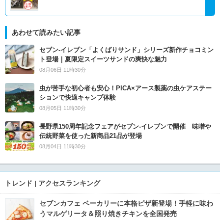
あわせて読みたい記事
セブン‐イレブン「よくばりサンド」シリーズ新作チョコミン
ト登場｜夏限定スイーツサンドの爽快な魅力
08月06日 11時30分
虫が苦手な初心者も安心！PICA×アース製薬の虫ケアステー
ションで快適キャンプ体験
08月05日 11時30分
長野県150周年記念フェアがセブン-イレブンで開催 味噌や
伝統野菜を使った新商品21品が登場
08月04日 11時30分
トレンド | アクセスランキング
セブンカフェ ベーカリーに本格ピザ新登場！手軽に味わ
うマルゲリータ＆照り焼きチキンを全国発売