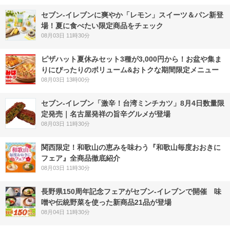
セブン‐イレブンに爽やか「レモン」スイーツ＆パン新登
場！夏に食べたい限定商品をチェック
08月03日 11時30分
ピザハット夏休みセット3種が3,000円から！お盆や集ま
りにぴったりのボリューム&おトクな期間限定メニュー
08月03日 13時00分
セブン-イレブン「激辛！台湾ミンチカツ」8月4日数量限
定発売｜名古屋発祥の旨辛グルメが登場
08月03日 11時30分
関西限定！和歌山の恵みを味わう『和歌山毎度おおきに
フェア』全商品徹底紹介
08月03日 11時30分
長野県150周年記念フェアがセブン-イレブンで開催 味
噌や伝統野菜を使った新商品21品が登場
08月04日 11時30分