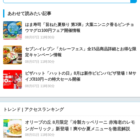
あわせて読みたい記事
はま寿司「旨ねた夏祭り 第3弾」大葉ニンニク香るビンチョ
ウマグロ100円フェア開催情報
08月07日 11時30分
セブン‐イレブン「カレーフェス」全15品商品詳細とお得な限
定キャンペーン情報
08月07日 11時30分
ピザハット「ハットの日」8月は新作ビビンバピザ登場！Mサ
イズ810円～の特大セール開催
08月07日 11時30分
トレンド | アクセスランキング
オリーブの丘 8月限定「冷製カッペリーニ 赤海老のレモ
ンガーリック」新登場！爽やか夏メニューを徹底解説
08月01日 11時30分