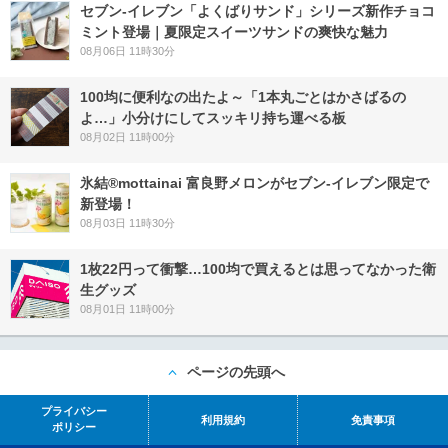
セブン‐イレブン「よくばりサンド」シリーズ新作チョコ
ミント登場｜夏限定スイーツサンドの爽快な魅力
08月06日 11時30分
100均に便利なの出たよ～「1本丸ごとはかさばるの
よ…」小分けにしてスッキリ持ち運べる板
08月02日 11時00分
氷結®mottainai 富良野メロンがセブン‐イレブン限定で
新登場！
08月03日 11時30分
1枚22円って衝撃…100均で買えるとは思ってなかった衛
生グッズ
08月01日 11時00分
ページの先頭へ
プライバシー
利用規約
免責事項
ポリシー