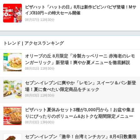
ピザハット「ハットの日」8月は新作ビビンバピザ登場！Mサ
イズ810円～の特大セール開催
08月07日 11時30分
トレンド | アクセスランキング
オリーブの丘 8月限定「冷製カッペリーニ 赤海老のレモ
ンガーリック」新登場！爽やか夏メニューを徹底解説
08月01日 11時30分
セブン‐イレブンに爽やか「レモン」スイーツ＆パン新登
場！夏に食べたい限定商品をチェック
08月03日 11時30分
ピザハット夏休みセット3種が3,000円から！お盆や集ま
りにぴったりのボリューム&おトクな期間限定メニュー
08月03日 13時00分
セブン-イレブン「激辛！台湾ミンチカツ」8月4日数量限