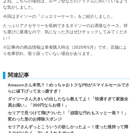
よね。こちらの場合は、ループ型などのアイテムに向いているよう
な気がしました。
今回はダイソーの『ジュエリーケース』をご紹介しました。
たっぷりアクセサリーを収納できるダイソーのお洒落なケース。持
ち運びに最適なので、気になった方はぜひチェックしてみてくださ
い！
※記事内の商品情報は筆者購入時点（2025年5月）です。店舗によ
り在庫切れ、取り扱っていない場合があります。
関連記事
Amazonさん本気？！めっちゃおトクなPBがスマイルセールでさ
らに値下げって太っ腹すぎ！
ダイソーさん大きいの出したなら教えてよ！「快適すぎて家族全
員お揃い」「300円ならお得！」
セリアで見つけて飛びついた！「頑固な汚れもスッと一発？！」
変わった形のお掃除スポンジ
セリアさんずっとこういうの欲しかったよ～！使った後持って帰