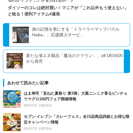
るのがツライ…アレを入れるポーチ
ダイソーのコレは絶対買い！マニアが「これ以外もう使えない」
と唸る！便利アイテム4連発
旅の記憶を形にする「トラベラーマップパズル
Haika」、応援購入サービ...
新たな省エネ製品「魔法のクラウン」、zill DESIGN
から発売
あわせて読みたい記事
はま寿司「旨ねた夏祭り 第3弾」大葉ニンニク香るビンチョ
ウマグロ100円フェア開催情報
08月07日 11時30分
セブン‐イレブン「カレーフェス」全15品商品詳細とお得な限
定キャンペーン情報
08月07日 11時30分