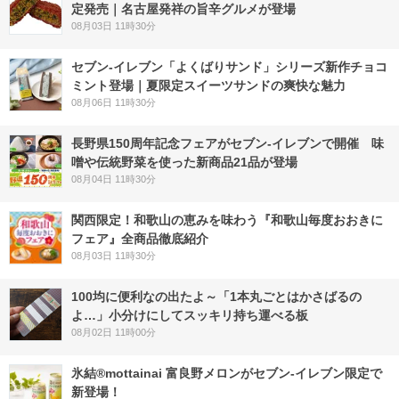
定発売｜名古屋発祥の旨辛グルメが登場
08月03日 11時30分
セブン‐イレブン「よくばりサンド」シリーズ新作チョコ
ミント登場｜夏限定スイーツサンドの爽快な魅力
08月06日 11時30分
長野県150周年記念フェアがセブン-イレブンで開催 味
噌や伝統野菜を使った新商品21品が登場
08月04日 11時30分
関西限定！和歌山の恵みを味わう『和歌山毎度おおきに
フェア』全商品徹底紹介
08月03日 11時30分
100均に便利なの出たよ～「1本丸ごとはかさばるの
よ…」小分けにしてスッキリ持ち運べる板
08月02日 11時00分
氷結®mottainai 富良野メロンがセブン‐イレブン限定で
新登場！