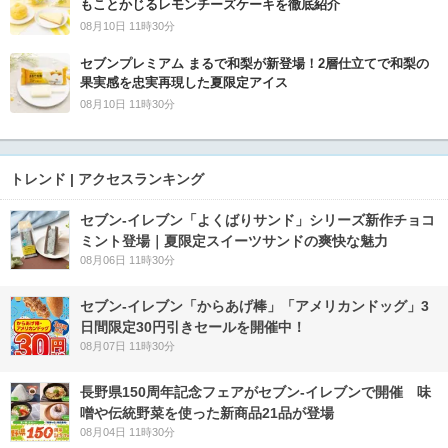
もことかじるレモンチーズケーキを徹底紹介
08月10日 11時30分
セブンプレミアム まるで和梨が新登場！2層仕立てで和梨の
果実感を忠実再現した夏限定アイス
08月10日 11時30分
トレンド | アクセスランキング
セブン‐イレブン「よくばりサンド」シリーズ新作チョコ
ミント登場｜夏限定スイーツサンドの爽快な魅力
08月06日 11時30分
セブン‐イレブン「からあげ棒」「アメリカンドッグ」3
日間限定30円引きセールを開催中！
08月07日 11時30分
長野県150周年記念フェアがセブン-イレブンで開催 味
噌や伝統野菜を使った新商品21品が登場
08月04日 11時30分