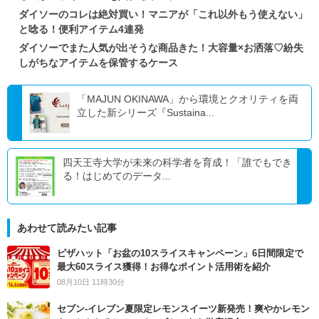
ダイソーのコレは絶対買い！マニアが「これ以外もう使えない」
と唸る！便利アイテム4連発
ダイソーでまた人気が出そうな商品きた！大容量×お洒落♡紛失
しがちなアイテムを保管するケース
「MAJUN OKINAWA」から環境とクオリティを両
立した新シリーズ『Sustaina...
四天王寺大学が未来の科学者を育成！「誰でもでき
る！はじめてのデータ...
あわせて読みたい記事
ピザハット「お盆の10スライスキャンペーン」6日間限定で
最大60スライス獲得！お得なポイント活用術を紹介
08月10日 11時30分
セブン‐イレブン夏限定レモンスイーツ新発売！爽やかレモン