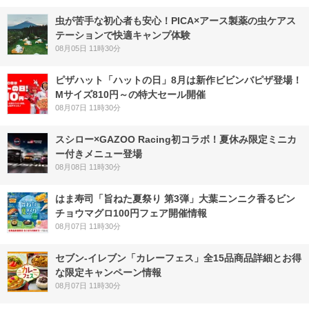
虫が苦手な初心者も安心！PICA×アース製薬の虫ケアス
テーションで快適キャンプ体験
08月05日 11時30分
ピザハット「ハットの日」8月は新作ビビンバピザ登場！
Mサイズ810円～の特大セール開催
08月07日 11時30分
スシロー×GAZOO Racing初コラボ！夏休み限定ミニカ
ー付きメニュー登場
08月08日 11時30分
はま寿司「旨ねた夏祭り 第3弾」大葉ニンニク香るビン
チョウマグロ100円フェア開催情報
08月07日 11時30分
セブン‐イレブン「カレーフェス」全15品商品詳細とお得
な限定キャンペーン情報
08月07日 11時30分