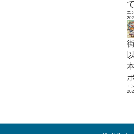
エ
202
エ
202