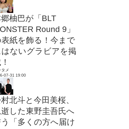
本郷柚巴が「BLT
ONSTER Round 9」
の表紙を飾る！今まで
にはないグラビアを掲
載！
ンタメ
6-07-31 19:00
松村北斗と今田美桜、
急逝した東野圭吾氏へ
誓う「多くの方へ届け