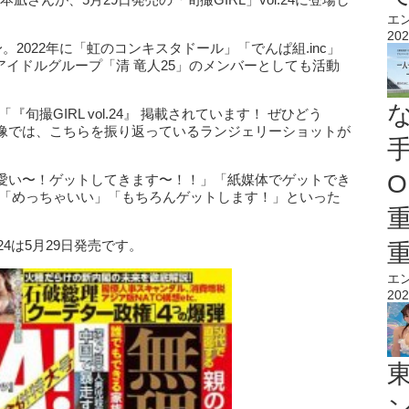
エ
202
。2022年に「虹のコンキスタドール」「でんぱ組.inc」
。アイドルグループ「清 竜人25」のメンバーとしても活動
、「『旬撮GIRL vol.24』 掲載されています！ ぜひどう
像では、こちらを振り返っているランジェリーショットが
O
愛い〜！ゲットしてきます〜！！」「紙媒体でゲットでき
」「めっちゃいい」「もちろんゲットします！」といった
24は5月29日発売です。
エ
202