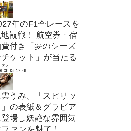
027年のF1全レースを
現地観戦！ 航空券・宿
泊費付き「夢のシーズ
ンチケット」が当たる
ンタメ
6-08-05 17:48
東雲うみ、「スピリッ
ツ」の表紙＆グラビア
に登場し妖艶な雰囲気
でファンを魅了！