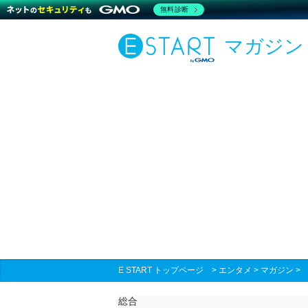
無料診断
マガジン
E START トップページ
>
エンタメ
>
マガジン
総合