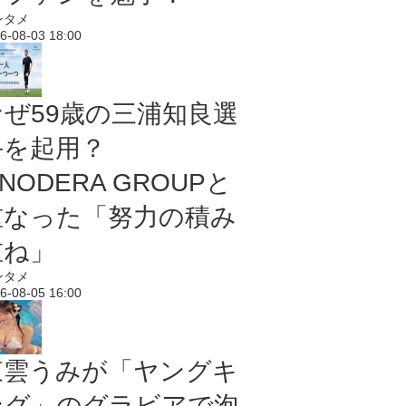
ンタメ
6-08-03 18:00
なぜ59歳の三浦知良選
手を起用？
NODERA GROUPと
重なった「努力の積み
重ね」
ンタメ
6-08-05 16:00
東雲うみが「ヤングキ
ング」のグラビアで泡