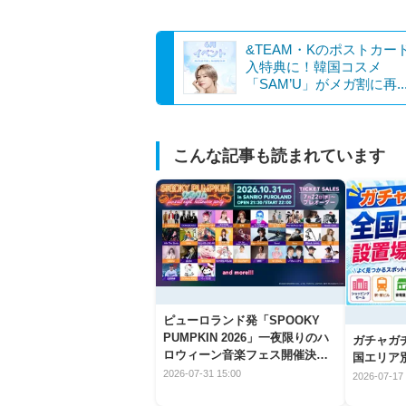
&TEAM・Kのポストカー
入特典に！韓国コスメ
「SAM’U」がメガ割に再..
こんな記事も読まれています
ピューロランド発「SPOOKY
PUMPKIN 2026」一夜限りのハ
ガチャガ
ロウィーン音楽フェス開催決
国エリア別
定！
2026-07-31 15:00
2026-07-17 