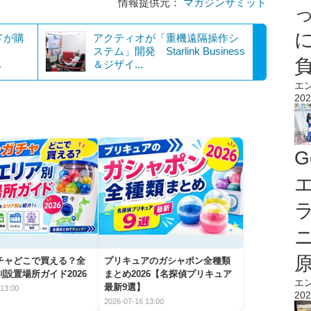
情報提供元：
マガジンサミット
ドが購
アクティオが「重機遠隔操作シ
ステム」開発 Starlink Business
.
＆ジザイ...
エ
202
G
エ
チャどこで買える？全
プリキュアのガシャポン全種類
設置場所ガイド2026
まとめ2026【名探偵プリキュア
エ
最新9選】
13:00
202
2026-07-16 13:00