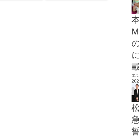
M
エ
202