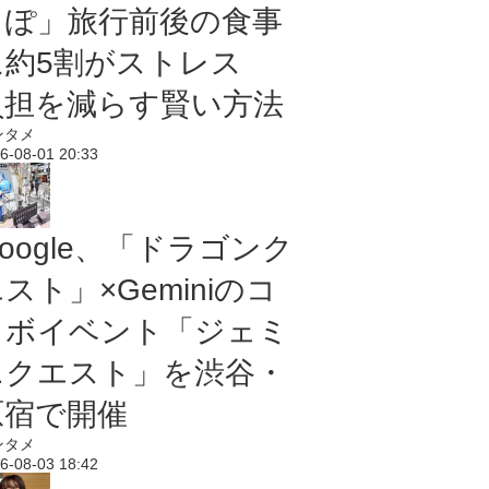
っぽ」旅行前後の食事
に約5割がストレス
負担を減らす賢い方法
ンタメ
6-08-01 20:33
oogle、「ドラゴンク
スト」×Geminiのコ
ラボイベント「ジェミ
ニクエスト」を渋谷・
原宿で開催
ンタメ
6-08-03 18:42