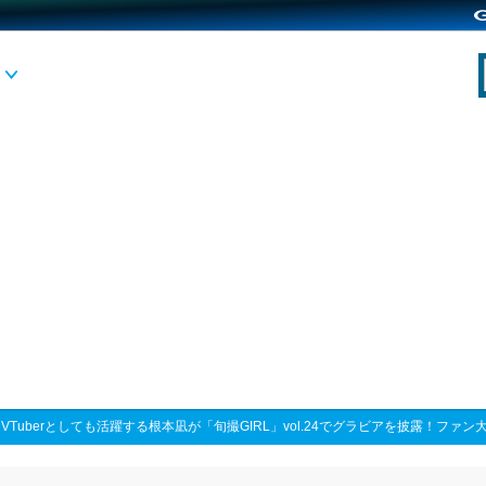
>
VTuberとしても活躍する根本凪が「旬撮GIRL」vol.24でグラビアを披露！ファン