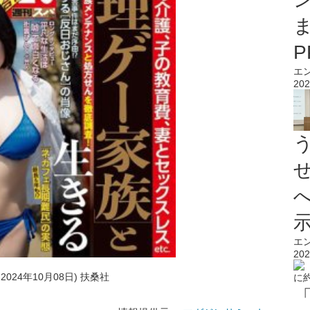
エ
202
エ
202
日2024年10月08日) 扶桑社