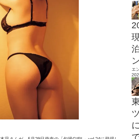
2
エ
202
本凪さんが、5月29日発売の「旬撮GIRL」vol.24に登場し