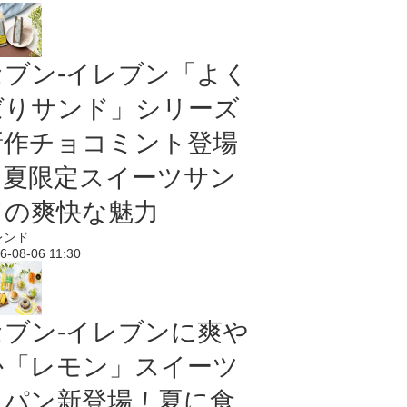
セブン‐イレブン「よく
ばりサンド」シリーズ
新作チョコミント登場
｜夏限定スイーツサン
ドの爽快な魅力
レンド
6-08-06 11:30
セブン‐イレブンに爽や
か「レモン」スイーツ
＆パン新登場！夏に食