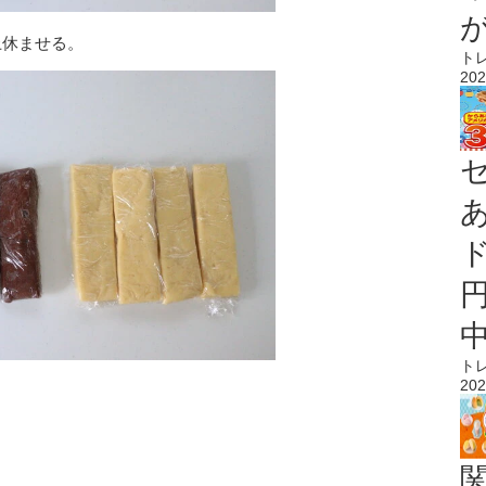
上休ませる。
ト
202
ト
202