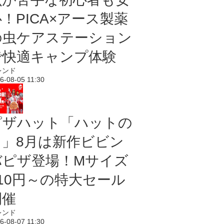
！PICA×アース製薬
の虫ケアステーション
で快適キャンプ体験
レンド
6-08-05 11:30
ピザハット「ハットの
日」8月は新作ビビン
バピザ登場！Mサイズ
810円～の特大セール
開催
レンド
6-08-07 11:30