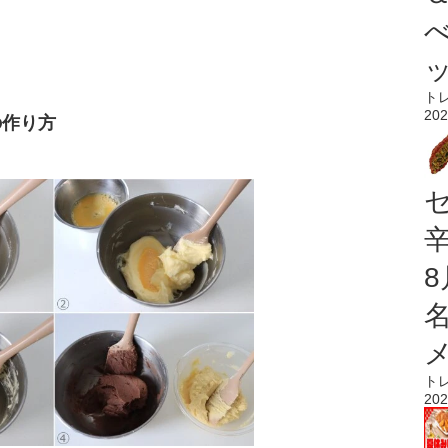
。
ト
202
の作り方
ト
202