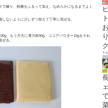
ラで練り、粉糖をふるって加え、なめらかになるまでよく
ト
離しないように少しずつ加えて丁寧に混ぜる。
0g、もう片方に薄力粉90g・ココアパウダー10gをそれ
混ぜる。
ト
202