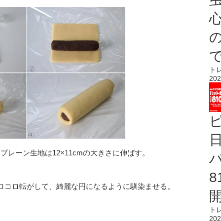
心
ト
202
プレーン生地は12×11cmの大きさに伸ばす。
ロコロ転がして、綺麗な円になるように馴染ませる。
ト
202