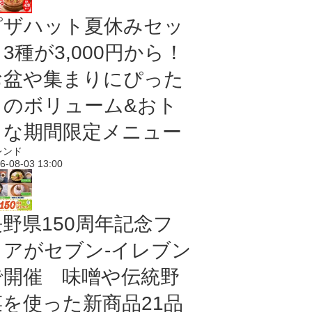
ピザハット夏休みセッ
3種が3,000円から！
お盆や集まりにぴった
りのボリューム&おト
クな期間限定メニュー
レンド
6-08-03 13:00
長野県150周年記念フ
ェアがセブン-イレブン
で開催 味噌や伝統野
菜を使った新商品21品