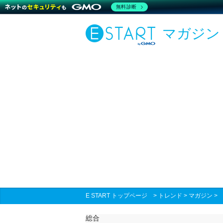
無料診断
マガジン
E START トップページ
>
トレンド
>
マガジン
総合