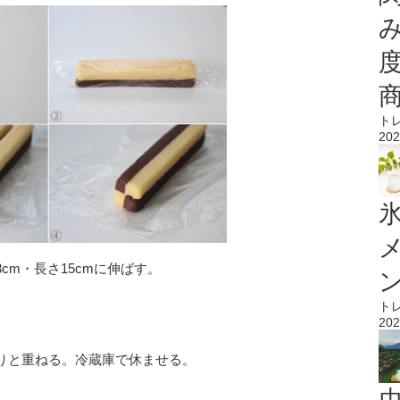
ト
202
氷
cm・長さ15cmに伸ばす。
ト
202
りと重ねる。冷蔵庫で休ませる。