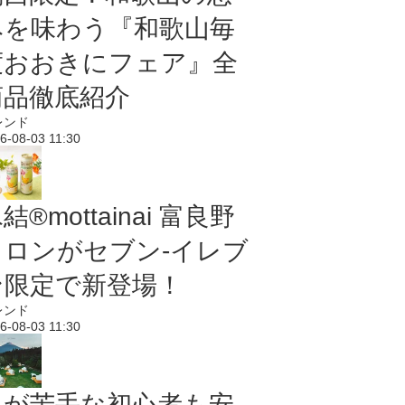
みを味わう『和歌山毎
度おおきにフェア』全
商品徹底紹介
レンド
6-08-03 11:30
結®mottainai 富良野
メロンがセブン‐イレブ
ン限定で新登場！
レンド
6-08-03 11:30
虫が苦手な初心者も安