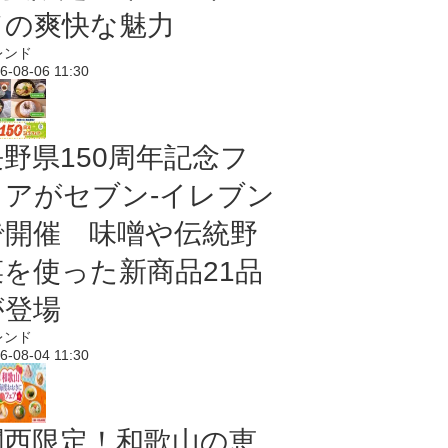
ドの爽快な魅力
レンド
6-08-06 11:30
長野県150周年記念フ
ェアがセブン-イレブン
で開催 味噌や伝統野
菜を使った新商品21品
が登場
レンド
6-08-04 11:30
関西限定！和歌山の恵