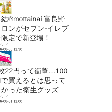
結®mottainai 富良野
メロンがセブン‐イレブ
ン限定で新登場！
レンド
6-08-03 11:30
枚22円って衝撃…100
均で買えるとは思って
なかった衛生グッズ
レンド
6-08-01 11:00