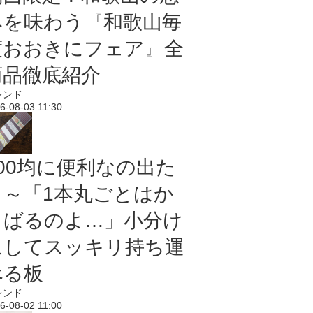
みを味わう『和歌山毎
度おおきにフェア』全
商品徹底紹介
レンド
6-08-03 11:30
100均に便利なの出た
よ～「1本丸ごとはか
さばるのよ…」小分け
にしてスッキリ持ち運
べる板
レンド
6-08-02 11:00