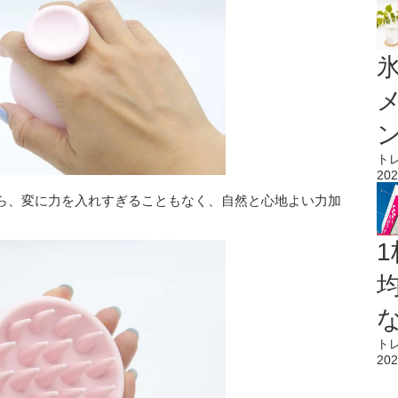
氷
ト
202
ら、変に力を入れすぎることもなく、自然と心地よい力加
1
ト
202