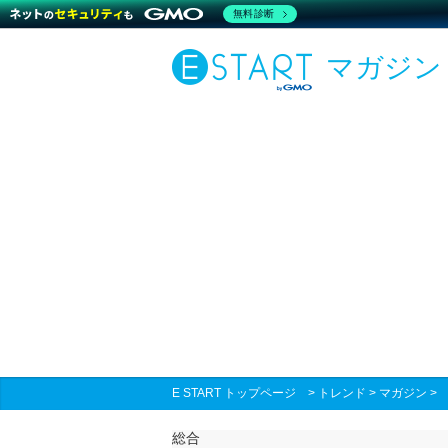
無料診断
マガジン
E START トップページ
>
トレンド
>
マガジン
総合