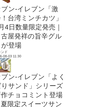
セブン-イレブン「激
辛！台湾ミンチカツ」
8月4日数量限定発売｜
名古屋発祥の旨辛グル
メが登場
レンド
6-08-03 11:30
セブン‐イレブン「よく
ばりサンド」シリーズ
新作チョコミント登場
｜夏限定スイーツサン