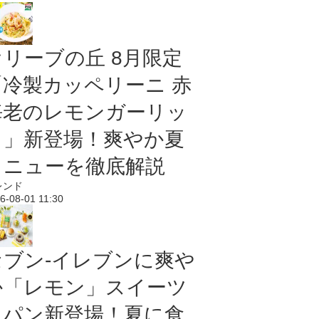
オリーブの丘 8月限定
「冷製カッペリーニ 赤
海老のレモンガーリッ
ク」新登場！爽やか夏
メニューを徹底解説
レンド
6-08-01 11:30
セブン‐イレブンに爽や
か「レモン」スイーツ
＆パン新登場！夏に食