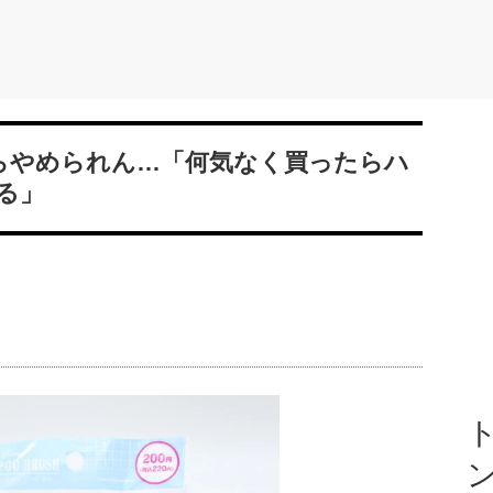
らやめられん…「何気なく買ったらハ
る」
ト