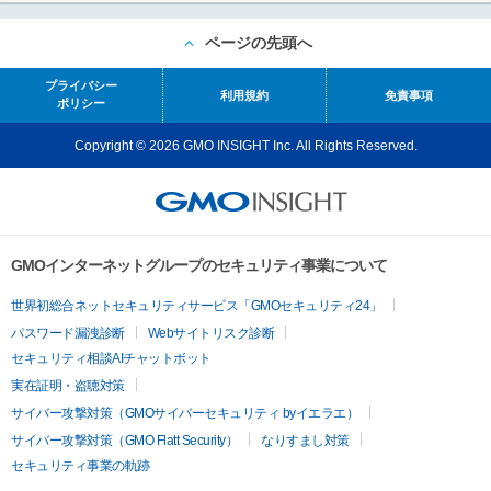
ページの先頭へ
プライバシー
利用規約
免責事項
ポリシー
Copyright © 2026 GMO INSIGHT Inc. All Rights Reserved.
GMOインターネットグループのセキュリティ事業について
世界初総合ネットセキュリティサービス「GMOセキュリティ24」
パスワード漏洩診断
Webサイトリスク診断
セキュリティ相談AIチャットボット
実在証明・盗聴対策
サイバー攻撃対策（GMOサイバーセキュリティ byイエラエ）
サイバー攻撃対策（GMO Flatt Security）
なりすまし対策
セキュリティ事業の軌跡