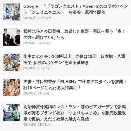
Google、「ドラゴンクエスト」×Geminiのコラボイベン
ト「ジェミニクエスト」を渋谷・原宿で開催
08月03日 18時42分
松村北斗と今田美桜、急逝した東野圭吾氏へ誓う「多く
の方へ届けていけたら」
08月04日 14時00分
街中にポケモン100匹以上、立像は19匹 日本橋・八重
洲で“伝説のポケモン”を巡る謎解き
08月05日 15時55分
声優・井口裕香が「FLASH」で圧巻のスタイルを披露！
計18ページにわたる大特集に！
08月05日 7時00分
明治神宮外苑内のレストラン・森のビアガーデンで新潟
県が誇るブランド枝豆「つまりちゃまめ」を販売数量限
定で提供。えだまめ県の魅力を発信
08月05日 15時51分