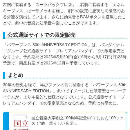
左腕に装着する「スーツパックブレス」、右腕に装着する「エネル
ギーブレス」は一部メッキを施し、劇中の設定に忠実な高級感のあ
る外観を演出しています。さらに効果音とBGMボタンを搭載したこ
とで、劇中の音楽と効果音を楽しむことができます。
公式通販サイトでの限定販売
「パワーブレス 30th ANNIVERSARY EDITION」は、バンダイナム
コグループ公式通販サイト「プレミアムバンダイ」での限定販売と
なります。予約期間は2025年5月30日(金)16時から8月17日(日)23時
予定で、商品お届けは2025年12月を予定しています。
まとめ
30年の歴史を経て、再びファンの前に登場する「パワーブレス 30th
ANNIVERSARY EDITION」。劇中でイメージした装着型ヒーローア
イテムが、より本格的な仕様となっています。公式通販サイト「プ
レミアムバンダイ」での限定販売となるため、予約はお早めに。
国立音楽大学創立100周年記念の“くにおん100フェ
ス！”他、華々しい音楽...