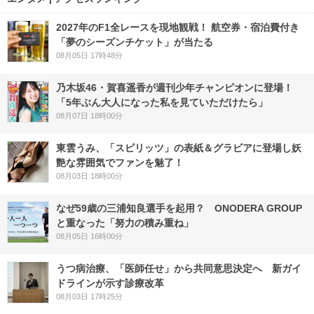
2027年のF1全レースを現地観戦！ 航空券・宿泊費付き
「夢のシーズンチケット」が当たる
08月05日 17時48分
乃木坂46・賀喜遥香が週刊少年チャンピオンに登場！
「5年ぶん大人になった私を見ていただけたら」
08月07日 18時00分
東雲うみ、「スピリッツ」の表紙＆グラビアに登場し妖
艶な雰囲気でファンを魅了！
08月03日 18時00分
なぜ59歳の三浦知良選手を起用？ ONODERA GROUP
と重なった「努力の積み重ね」
08月05日 16時00分
うつ病治療、「医師任せ」から共同意思決定へ 新ガイ
ドラインが示す診療改革
08月03日 17時25分