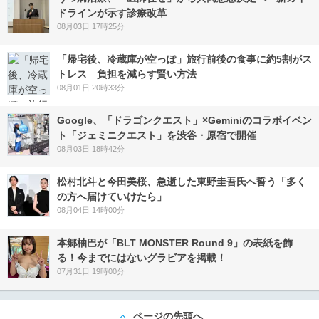
ドラインが示す診療改革
08月03日 17時25分
「帰宅後、冷蔵庫が空っぽ」旅行前後の食事に約5割がス
トレス 負担を減らす賢い方法
08月01日 20時33分
Google、「ドラゴンクエスト」×Geminiのコラボイベン
ト「ジェミニクエスト」を渋谷・原宿で開催
08月03日 18時42分
松村北斗と今田美桜、急逝した東野圭吾氏へ誓う「多く
の方へ届けていけたら」
08月04日 14時00分
本郷柚巴が「BLT MONSTER Round 9」の表紙を飾
る！今までにはないグラビアを掲載！
07月31日 19時00分
ページの先頭へ