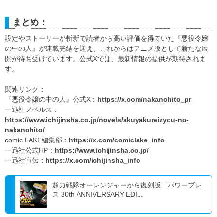
まとめ：
設定やストーリーが斬新で読者から高い評価を得ていた『悪役令嬢
の中の人』が連載完結を迎え、これからはアニメ版として新たな展
開が待ち受けています。公式Xでは、最新情報の提供が期待されま
す。
関連リンク：
『悪役令嬢の中の人』公式X：
https://x.com/nakanohito_pr
一迅社ノベルス：
https://www.ichijinsha.co.jp/novels/akuyakureizyou-no-
nakanohito/
comic LAKE編集部：
https://x.com/comiclake_info
一迅社公式HP：
https://www.ichijinsha.co.jp/
一迅社宣伝：
https://x.com/ichijinsha_info
超力戦隊オーレンジャーから復刻版「パワーブレ
ス 30th ANNIVERSARY EDI...