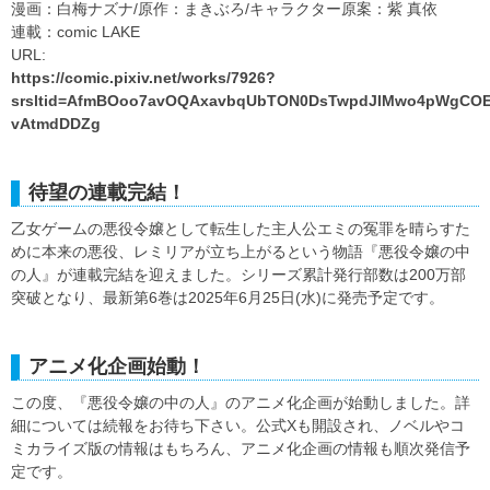
漫画：白梅ナズナ/原作：まきぶろ/キャラクター原案：紫 真依
連載：comic LAKE
URL:
https://comic.pixiv.net/works/7926?
srsltid=AfmBOoo7avOQAxavbqUbTON0DsTwpdJlMwo4pWgCO
vAtmdDDZg
待望の連載完結！
乙女ゲームの悪役令嬢として転生した主人公エミの冤罪を晴らすた
めに本来の悪役、レミリアが立ち上がるという物語『悪役令嬢の中
の人』が連載完結を迎えました。シリーズ累計発行部数は200万部
突破となり、最新第6巻は2025年6月25日(水)に発売予定です。
アニメ化企画始動！
この度、『悪役令嬢の中の人』のアニメ化企画が始動しました。詳
細については続報をお待ち下さい。公式Xも開設され、ノベルやコ
ミカライズ版の情報はもちろん、アニメ化企画の情報も順次発信予
定です。