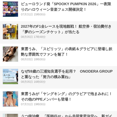
ピューロランド発「SPOOKY PUMPKIN 2026」一夜限
りのハロウィーン音楽フェス開催決定！
07月31日 15時00分
2027年のF1全レースを現地観戦！ 航空券・宿泊費付き
「夢のシーズンチケット」が当たる
08月05日 17時48分
東雲うみ、「スピリッツ」の表紙＆グラビアに登場し妖
艶な雰囲気でファンを魅了！
08月03日 18時00分
なぜ59歳の三浦知良選手を起用？ ONODERA GROUP
と重なった「努力の積み重ね」
08月05日 16時00分
東雲うみが「ヤングキング」のグラビアで泡まみれに！
その他のPPEメンバーも登場！
07月31日 19時00分
うつ病治療、「医師任せ」から共同意思決定へ 新ガイ