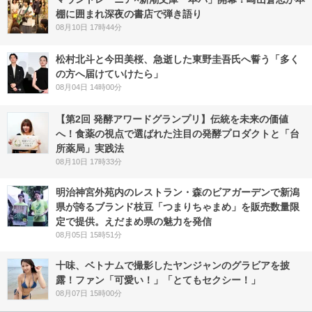
棚に囲まれ深夜の書店で弾き語り
08月10日 17時44分
松村北斗と今田美桜、急逝した東野圭吾氏へ誓う「多く
の方へ届けていけたら」
08月04日 14時00分
【第2回 発酵アワードグランプリ】伝統を未来の価値
へ！食薬の視点で選ばれた注目の発酵プロダクトと「台
所薬局」実践法
08月10日 17時33分
明治神宮外苑内のレストラン・森のビアガーデンで新潟
県が誇るブランド枝豆「つまりちゃまめ」を販売数量限
定で提供。えだまめ県の魅力を発信
08月05日 15時51分
十味、ベトナムで撮影したヤンジャンのグラビアを披
露！ファン「可愛い！」「とてもセクシー！」
08月07日 15時00分