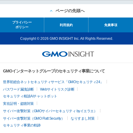
ページの先頭へ
プライバシー
利用規約
免責事項
ポリシー
Copyright © 2026 GMO INSIGHT Inc. All Rights Reserved.
GMOインターネットグループのセキュリティ事業について
世界初総合ネットセキュリティサービス「GMOセキュリティ24」
パスワード漏洩診断
Webサイトリスク診断
セキュリティ相談AIチャットボット
実在証明・盗聴対策
サイバー攻撃対策（GMOサイバーセキュリティ byイエラエ）
サイバー攻撃対策（GMO Flatt Security）
なりすまし対策
セキュリティ事業の軌跡