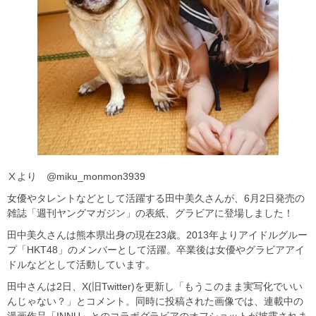
Ⅹより @miku_monmon3939
女優やタレントなどとして活躍する田中美久さんが、6月2日発売の
雑誌「週刊ヤングマガジン」の表紙、グラビアに登場しました！
田中美久さんは熊本県出身の現在23歳。2013年よりアイドルグルー
プ「HKT48」のメンバーとして活躍。卒業後は女優やグラビアアイ
ドルなどとして活動しています。
田中さんは2日、X(旧Twitter)を更新し「もうこのまま実写化でいい
んじゃない？」とコメント。同時に投稿された画像では、連載中の
漫画作品「INNU」とのコラボグラビアのオフショットが披露されま