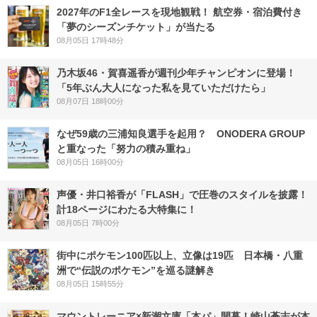
2027年のF1全レースを現地観戦！ 航空券・宿泊費付き
「夢のシーズンチケット」が当たる
08月05日 17時48分
乃木坂46・賀喜遥香が週刊少年チャンピオンに登場！
「5年ぶん大人になった私を見ていただけたら」
08月07日 18時00分
なぜ59歳の三浦知良選手を起用？ ONODERA GROUP
と重なった「努力の積み重ね」
08月05日 16時00分
声優・井口裕香が「FLASH」で圧巻のスタイルを披露！
計18ページにわたる大特集に！
08月05日 7時00分
街中にポケモン100匹以上、立像は19匹 日本橋・八重
洲で“伝説のポケモン”を巡る謎解き
08月05日 15時55分
マウントレーニア×新潮文庫「本パ」開幕！崎山蒼志が本