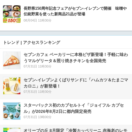
長野県150周年記念フェアがセブン-イレブンで開催 味噌や
伝統野菜を使った新商品21品が登場
08月04日 11時30分
トレンド | アクセスランキング
セブンカフェ ベーカリーに本格ピザ新登場！手軽に味わ
うマルゲリータ＆照り焼きチキンを全国発売
07月31日 11時30分
セブン‐イレブンよくばりサンドに「ハムカツ＆たまごマ
カロニ」が新登場！
07月31日 11時30分
スターバックス初のカプセルトイ「ジョイフル カプセ
ル」が2026年8月2日に都内限定発売
07月31日 13時00分
オリーブの丘 8月限定「冷製カッペリーニ 赤海老のレモ