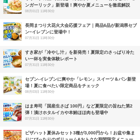
ンガーリック」新登場！爽やか夏メニューを徹底解説
08月01日 11時30分
長岡まつり大花火大会応援フェア｜商品6品が新潟県セブ
ン−イレブンに登場中！
07月31日 11時30分
すき家が「冷やし汁」を新発売！夏限定のさっぱり冷た
い一杯を実食体験レポート
07月31日 11時30分
セブン‐イレブンに爽やか「レモン」スイーツ＆パン新登
場！夏に食べたい限定商品をチェック
08月03日 11時30分
はま寿司「国産生さば 100円」など夏限定の旨ねた第2
弾！漬けホタルイカや本鮪ほほ肉も登場中
07月31日 11時30分
ピザハット夏休みセット3種が3,000円から！お盆や集ま
りにぴったりのボリューム&おトクな期間限定メニュー