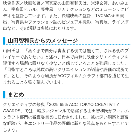
映像作家／映画監督／写真家の山田智和氏は、米津玄師、あいみょ
ん、宇多田ヒカル、藤井風、サカナクションなどのミュージックビ
デオを監督しています。また、長編映画の監督、TVCMの企画演
出、写真集やファッション誌のビジュアル撮影、写真展、ライブ演
出など、その活動は多岐にわたります。
山田智和氏からのメッセージ
山田氏は、「あくまで自分は審査する側では無くて、される側のプ
レイヤーでありたい」と述べ、日本で純粋に映像クリエイティブを
評価する場所は限りなく少ないと感じていることを強調しました。
「目指すところは純度の高いクリエイションの議論や評価の場所で
す」とし、そのような場所がACCフィルムクラフト部門を通じて生
まれることを強く望んでいます。
まとめ
クリエイティブの祭典「2025 65th ACC TOKYO CREATIVITY
AWARDS」では、幅広いジャンルで活躍する山田智和氏がフィルム
クラフト部門の審査委員長に任命されました。彼の深い洞察と豊富
な経験が、各エントリー作品の評価に新たな視点をもたらすことで
しょう。