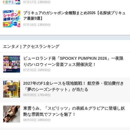
07月17日 13時00分
プリキュアのガシャポン全種類まとめ2026【名探偵プリキュ
ア最新9選】
07月16日 13時00分
エンタメ | アクセスランキング
ピューロランド発「SPOOKY PUMPKIN 2026」一夜限
りのハロウィーン音楽フェス開催決定！
07月31日 15時00分
2027年のF1全レースを現地観戦！ 航空券・宿泊費付き
「夢のシーズンチケット」が当たる
08月05日 17時48分
東雲うみ、「スピリッツ」の表紙＆グラビアに登場し妖
艶な雰囲気でファンを魅了！
08月03日 18時00分