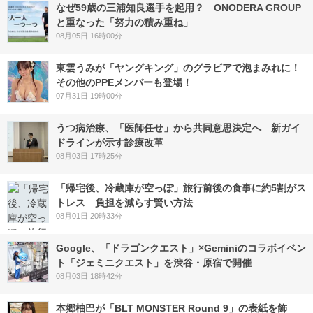
なぜ59歳の三浦知良選手を起用？ ONODERA GROUP
と重なった「努力の積み重ね」
08月05日 16時00分
東雲うみが「ヤングキング」のグラビアで泡まみれに！
その他のPPEメンバーも登場！
07月31日 19時00分
うつ病治療、「医師任せ」から共同意思決定へ 新ガイ
ドラインが示す診療改革
08月03日 17時25分
「帰宅後、冷蔵庫が空っぽ」旅行前後の食事に約5割がス
トレス 負担を減らす賢い方法
08月01日 20時33分
Google、「ドラゴンクエスト」×Geminiのコラボイベン
ト「ジェミニクエスト」を渋谷・原宿で開催
08月03日 18時42分
本郷柚巴が「BLT MONSTER Round 9」の表紙を飾