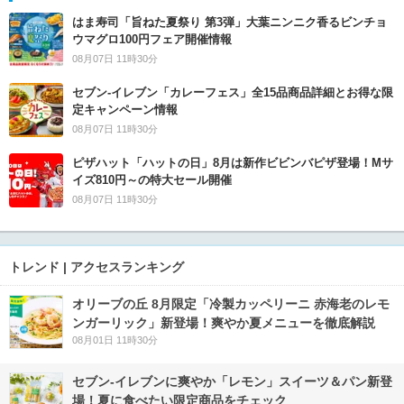
はま寿司「旨ねた夏祭り 第3弾」大葉ニンニク香るビンチョ
ウマグロ100円フェア開催情報
08月07日 11時30分
セブン‐イレブン「カレーフェス」全15品商品詳細とお得な限
定キャンペーン情報
08月07日 11時30分
ピザハット「ハットの日」8月は新作ビビンバピザ登場！Mサ
イズ810円～の特大セール開催
08月07日 11時30分
トレンド | アクセスランキング
オリーブの丘 8月限定「冷製カッペリーニ 赤海老のレモ
ンガーリック」新登場！爽やか夏メニューを徹底解説
08月01日 11時30分
セブン‐イレブンに爽やか「レモン」スイーツ＆パン新登
場！夏に食べたい限定商品をチェック