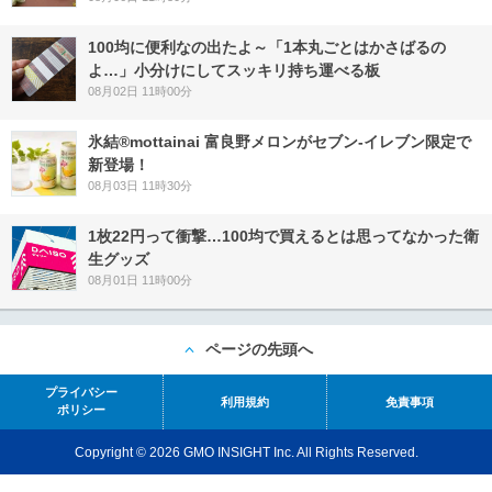
100均に便利なの出たよ～「1本丸ごとはかさばるの
よ…」小分けにしてスッキリ持ち運べる板
08月02日 11時00分
氷結®mottainai 富良野メロンがセブン‐イレブン限定で
新登場！
08月03日 11時30分
1枚22円って衝撃…100均で買えるとは思ってなかった衛
生グッズ
08月01日 11時00分
ページの先頭へ
プライバシー
利用規約
免責事項
ポリシー
Copyright © 2026 GMO INSIGHT Inc. All Rights Reserved.