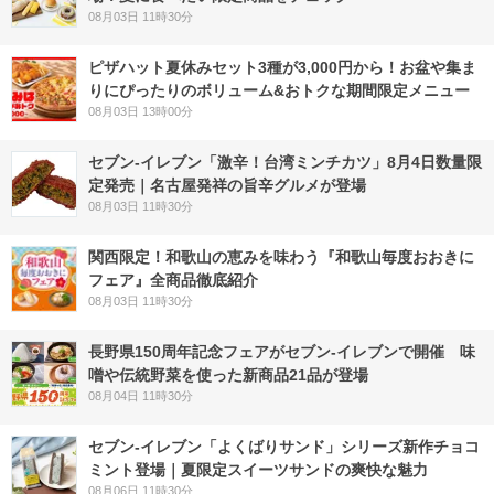
08月03日 11時30分
ピザハット夏休みセット3種が3,000円から！お盆や集ま
りにぴったりのボリューム&おトクな期間限定メニュー
08月03日 13時00分
セブン-イレブン「激辛！台湾ミンチカツ」8月4日数量限
定発売｜名古屋発祥の旨辛グルメが登場
08月03日 11時30分
関西限定！和歌山の恵みを味わう『和歌山毎度おおきに
フェア』全商品徹底紹介
08月03日 11時30分
長野県150周年記念フェアがセブン-イレブンで開催 味
噌や伝統野菜を使った新商品21品が登場
08月04日 11時30分
セブン‐イレブン「よくばりサンド」シリーズ新作チョコ
ミント登場｜夏限定スイーツサンドの爽快な魅力
08月06日 11時30分