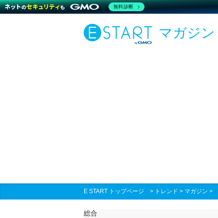
無料診断
マガジン
E START トップページ
>
トレンド
>
マガジン
総合