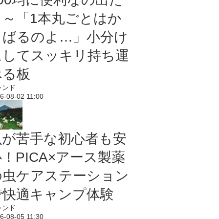
よ～「1本丸ごとはか
さばるのよ…」小分け
にしてスッキリ持ち運
べる板
レンド
6-08-02 11:00
虫が苦手な初心者も安
！PICA×アース製薬
の虫ケアステーション
で快適キャンプ体験
レンド
6-08-05 11:30