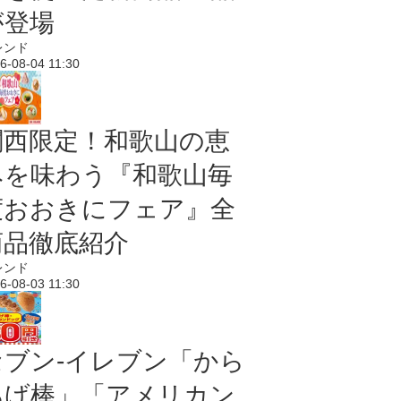
が登場
レンド
6-08-04 11:30
関西限定！和歌山の恵
みを味わう『和歌山毎
度おおきにフェア』全
商品徹底紹介
レンド
6-08-03 11:30
セブン‐イレブン「から
あげ棒」「アメリカン