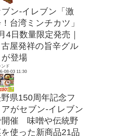
セブン-イレブン「激
辛！台湾ミンチカツ」
8月4日数量限定発売｜
名古屋発祥の旨辛グル
メが登場
レンド
6-08-03 11:30
長野県150周年記念フ
ェアがセブン-イレブン
で開催 味噌や伝統野
菜を使った新商品21品