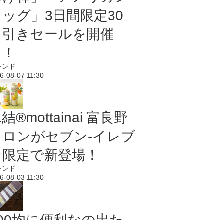
ドッグ」3日間限定30
円引きセールを開催
中！
レンド
6-08-07 11:30
結®mottainai 富良野
メロンがセブン‐イレブ
ン限定で新登場！
レンド
6-08-03 11:30
100均に便利なの出た