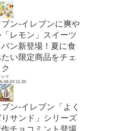
セブン‐イレブンに爽や
か「レモン」スイーツ
＆パン新登場！夏に食
べたい限定商品をチェ
ック
レンド
6-08-03 11:30
セブン‐イレブン「よく
ばりサンド」シリーズ
新作チョコミント登場