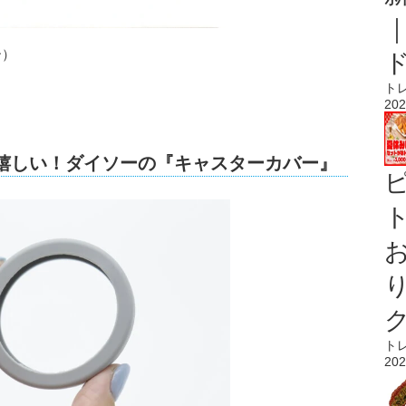
ー）
ト
202
が嬉しい！ダイソーの『キャスターカバー』
ト
ト
202